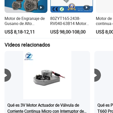
Motor de Engranaje de
80ZYT165-2438-
Motor de 
Gusano de Alto
RV040-63B14 Motor
continua 
Rendimiento 39mm-
Brushless Eléctrico
de imán 
US$ 8,18-12,11
US$ 98,00-108,00
US$ 8,0
110mm 12V/24V para
Motor de Corriente
buena ca
Dispositivos de
Continua Permanente
1500W 2
Transmisión de Motor
PMDC para Reductor
48V 60V 
Videos relacionados
de Limpiaparabrisas,
Simulador de
caja de e
Motor Abridor de
Movimiento 80mm 24V
gusano e
Ventanas, Elevador con
3000rpm 400W
y motore
Engranaje de Plástico o
engranaje
Metal Opcional
Qué es 3V Motor Actuador de Válvula de
Qué es P
Corriente Continua Micro con Interruptor de
T660 Pro