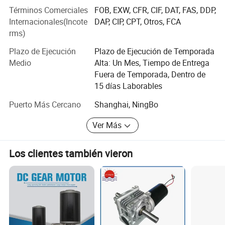
fácilmente sellada. Las opciones incluyen conectores,
Términos Comerciales
FOB, EXW, CFR, CIF, DAT, FAS, DDP,
codificadores, el eje de las modificaciones, cambios
Internacionales(Incote
DAP, CIP, CPT, Otros, FCA
dimensionales, etc.
rms)
Plazo de Ejecución
Plazo de Ejecución de Temporada
Probond posee motor equipo de ventas profesional y el
Medio
Alta: Un Mes, Tiempo de Entrega
ingeniero equipo con más de 10 años de experiencia en el
Fuera de Temporada, Dentro de
motor de la industria, basado en China el manejo de
15 días Laborables
negocios de ultramar durante años, sabemos sus
necesidades mejor que otros.
Puerto Más Cercano
Shanghai, NingBo
Probond Sonicare el motor y la válvula termostática de
Ver Más
motor de la histéresis son nuestros productos calientes en
la venta en 2017 con un gran nivel de calidad y precio
competitivo.
Los clientes también vieron
Póngase en contacto con nosotros para obtener un
catálogo.