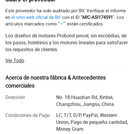
Este proveedor ha sido auditado por BV. Verifique el informe
en
el sitio web oficial de BV
con el ID "
MIC-ASI174591
". Los
artículos marcados como "
" están certificados.
Los diseños de motores Probond pincel, sin escobillas, de
los pasos, histéresis y los motores lineales para satisfacer
los requisitos de clientes.
Ver Todo
Los motores de nuestro uso de los componentes estándar
y especiales con el cliente selecciona los requisitos de
velocidad/par que puede ser modificado para sus
Acerca de nuestra fábrica & Antecedentes
aplicaciones.
comerciales
Los AC/DC, motores de engranajes se basan en a
Dirección
No. 18 Huashan Rd, Xinbei,
distintos circuitos magetic que optimizan el diseño del
Changzhou, Jiangsu, China
motor de alta velocidad bajo par y baja velocidad alto par
motor.
Condiciones de Pago
LC, T/T, D/P, PayPal, Western
Union, Pago de pequeña cantidad,
Estos motores ofrecen rotación inferior pérdidas, una
Money Gram
excelente transferencia térmica, tapas intercambiables,