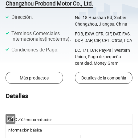
Changzhou Probond Motor Co., Ltd.
Dirección
:
No. 18 Huashan Rd, Xinbei,
Changzhou, Jiangsu, China
Términos Comerciales
FOB, EXW, CFR, CIF, DAT, FAS,
Internacionales(Incoterms)
:
DDP, DAP, CIP, CPT, Otros, FCA
Condiciones de Pago
:
LC, T/T, D/P, PayPal, Western
Union, Pago de pequeña
cantidad, Money Gram
Más productos
Detalles de la compañía
Detalles
16DC ZYJ motorreductor
Información básica