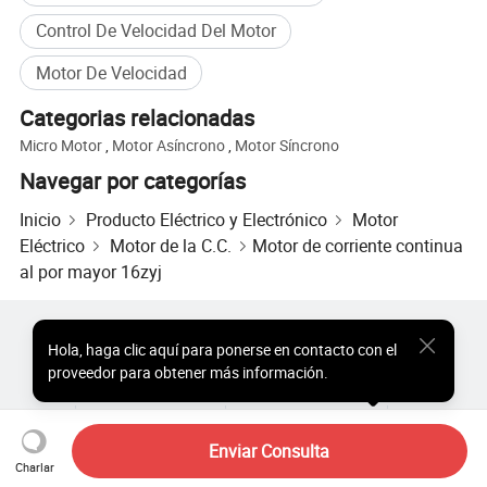
Control De Velocidad Del Motor
Motor De Velocidad
Categorias relacionadas
Micro Motor
,
Motor Asíncrono
,
Motor Síncrono
Navegar por categorías
Inicio
Producto Eléctrico y Electrónico
Motor
Eléctrico
Motor de la C.C.
Motor de corriente continua
al por mayor 16zyj
Productos Populares
Precio de Productos Populares
Hola
,
haga clic aquí para ponerse en contacto con el
Productos Populares al por Mayor
Comprador de Estrella
proveedor para obtener más información.
Sitio de PC
Perspectivas
Sobre
Acuerdo de Usuario
Política de Privacidad
Contacto
Copyright © 2026 Focus Technology Co., Ltd. All Rights Reserved
Enviar Consulta
Charlar