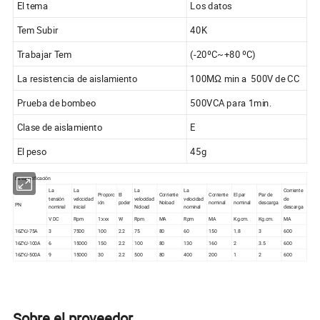
El tema
Los datos
Tem Subir
40K
Trabajar Tem
(-20ºC~+80 ºC)
La resistencia de aislamiento
100MΩ min a 500V de CC
Prueba de bombeo
500VCA para 1min.
Clase de aislamiento
E
El peso
45g
La especificación
La
La
La
La
Corriente
Proporc
El
Corriente
Corriente
El par
Par de
tensión
velocidad
velocidad
velocidad
de
ión
poder
Noload
nominal
nominal
descarga
PN
nominal
inicial
Noload
nominal
descarga
V DC
Rpm
1:xxx
W
Rpm
MA
Rpm
MA
Kg.cm.
Kg.cm.
MA
16ZYJ-75A
3
7500
100
2.2
75
80
60
150
1.8
3
600
16ZYJ-100A
6
15000
150
2.2
100
80
130
160
2
3.5
600
16ZYJ-500A
9
15000
30
2.2
500
80
400
200
1
2
600
Sobre el proveedor