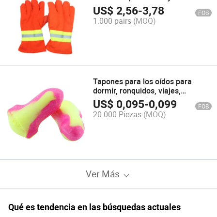
temperatura
US$
2,56
-
3,78
FOB
1.000 pairs
(MOQ)
Tapones para los oídos para
dormir, ronquidos, viajes,
conciertos, estudiar
US$
0,095
-
0,099
FOB
20.000 Piezas
(MOQ)
Ver Más
Qué es tendencia en las búsquedas actuales