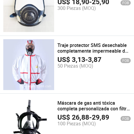
US$
18,90
-
25,90
FOB
cara completa
300 Piezas
(MOQ)
Traje protector SMS desechable
completamente impermeable de
asbesto
US$
3,13
-
3,87
FOB
50 Piezas
(MOQ)
Máscara de gas anti tóxica
completa personalizada con filtro
respirador
US$
26,88
-
29,89
FOB
100 Piezas
(MOQ)