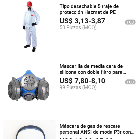
Tipo desechable 5 traje de
protección Hazmat de PE
US$
3,13
-
3,87
FOB
50 Piezas
(MOQ)
Mascarilla de media cara de
silicona con doble filtro para
polvo
US$
7,80
-
8,10
FOB
99 Piezas
(MOQ)
Máscara de gas de rescate
personal ANSI de moda P3r con
doble correa elástica unisex de