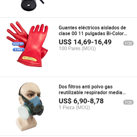
Guantes eléctricos aislados de
clase 00 11 pulgadas Bi-Color
para Astmd 120
US$
14,69
-
16,49
FOB
100 Pares
(MOQ)
Dos filtros anti polvo gas
reutilizable respirador media
máscara de gas
US$
6,90
-
8,78
FOB
1 Pieza
(MOQ)