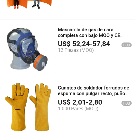
Mascarilla de gas de cara
completa con bajo MOQ y CE
Rd40 Filtro de respirador
US$
52,24
-
57,84
FOB
personal Enterface
12 Piezas
(MOQ)
Guantes de soldador forrados de
espuma con pulgar recto, puño
de cuero rígido
US$
2,01
-
2,80
FOB
1.000 Pares
(MOQ)