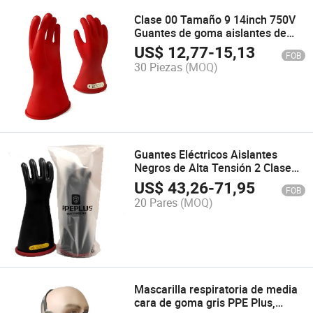
Clase 00 Tamaño 9 14inch 750V
Guantes de goma aislantes de
seguridad industrial para
US$
12,77
-
15,13
FOB
electricistas
30 Piezas
(MOQ)
Guantes Eléctricos Aislantes
Negros de Alta Tensión 2 Clase
de Toque Antichoque Eléctrico
US$
43,26
-
71,95
FOB
25kv
20 Pares
(MOQ)
Mascarilla respiratoria de media
cara de goma gris PPE Plus,