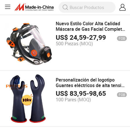
Nuevo Estilo Color Alta Calidad
Máscara de Gas Facial Completa
Respirador
US$
24,59
-
27,99
FOB
500 Piezas
(MOQ)
Personalización del logotipo
Guantes eléctricos de alta tensión
Latex de clase 3 16"
US$
83,95
-
98,65
FOB
100 Pares
(MOQ)