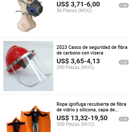
máscara de purificación de aire y
US$
3,71
-
6,00
FOB
gas
36 Piezas
(MOQ)
2023 Casco de seguridad de fibra
de carbono con visera
US$
3,65
-
4,13
FOB
200 Piezas
(MOQ)
Ropa ignífuga recubierta de fibra
de vidrio y silicona, capa de
resistencia al fuego
US$
13,32
-
19,50
FOB
500 Piezas
(MOQ)