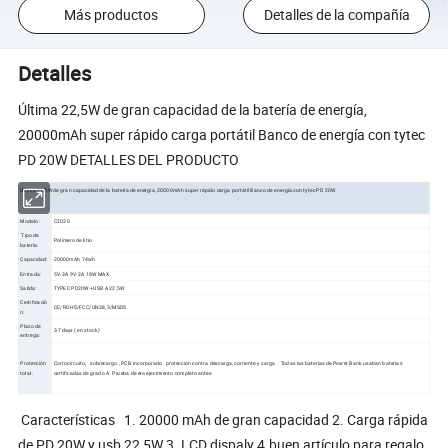
Más productos
Detalles de la compañía
Detalles
Última 22,5W de gran capacidad de la batería de energía,
20000mAh super rápido carga portátil Banco de energía con tytec
PD 20W DETALLES DEL PRODUCTO
Última 22,5W de gran capacidad de la batería de energía, 20000mAh super rápido carga portátil Banco de energía con tytec PD 20W
Modelo :
C2020
Tipo de
Polímero de litio
batería:
Capacidad:
20000mAh 74wh
Entrada:
5V-3A 9V-2A 18W MAX
Salida:
TYPEC PD20W +USB A 22,5W
Certificació
CE/ROHS/FCC/UN38,3/MSDS
n:
Plazo de
3-7days ( en stock)
entrega:
Protección
Cortocircuito, sobrecargo , PCB incorporado protección contra descarga, corriente y carga Todas las baterías de Power Bank usaban baterías
total:
certificadas de grado A. Prueba de envejecimiento completo antes
Características 1. 20000 mAh de gran capacidad 2. Carga rápida
de PD 20W y usb 22,5W 3. LCD dispaly 4.buen artículo para regalo