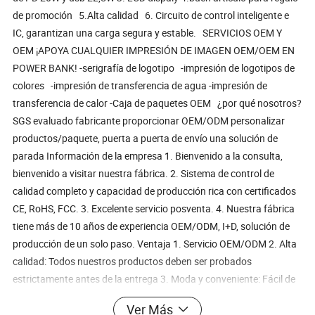
de promoción 5.Alta calidad 6. Circuito de control inteligente e
IC, garantizan una carga segura y estable. SERVICIOS OEM Y
OEM ¡APOYA CUALQUIER IMPRESIÓN DE IMAGEN OEM/OEM EN
POWER BANK! -serigrafía de logotipo -impresión de logotipos de
colores -impresión de transferencia de agua -impresión de
transferencia de calor -Caja de paquetes OEM ¿por qué nosotros?
SGS evaluado fabricante proporcionar OEM/ODM personalizar
productos/paquete, puerta a puerta de envío una solución de
parada Información de la empresa 1. Bienvenido a la consulta,
bienvenido a visitar nuestra fábrica. 2. Sistema de control de
calidad completo y capacidad de producción rica con certificados
CE, RoHS, FCC. 3. Excelente servicio posventa. 4. Nuestra fábrica
tiene más de 10 años de experiencia OEM/ODM, I+D, solución de
producción de un solo paso. Ventaja 1. Servicio OEM/ODM 2. Alta
calidad: Todos nuestros productos deben ser probados
estrictamente antes de la entrega 3. Moda y conveniente: Fácil de
llevar, puede utilizar en cualquier momento y en cualquier lugar 4.
Ver Más
Precio bajo: Somos fabricante profesional, le ofrecemos un precio