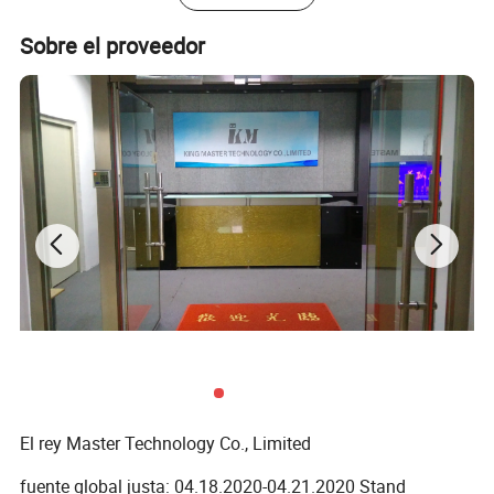
bajo, asegurar la calidad y el tiempo de entrega 5. Garantía: 1 años
Sobre el proveedor
Cómo ponerse en contacto con nosotros
El rey Master Technology Co., Limited
fuente global justa: 04.18.2020-04.21.2020 Stand