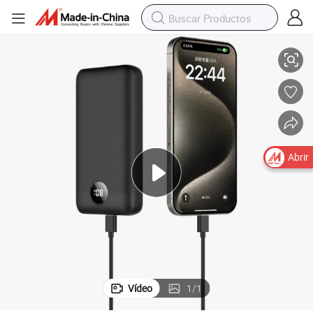
lta Capacidad Cargador Portátil Pd
Cargador Rápido 20000mAh Banco de Energía Portátil con Pantalla de A
Abrir
Vídeo
1
/
1