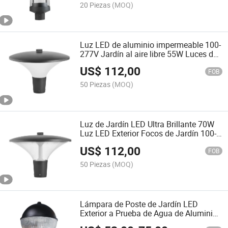
20 Piezas
(MOQ)
Luz LED de aluminio impermeable 100-
277V Jardín al aire libre 55W Luces de
jardines con precio de mayorista
US$
112,00
FOB
50 Piezas
(MOQ)
Luz de Jardín LED Ultra Brillante 70W
Luz LED Exterior Focos de Jardín 100-
277V Lámpara de Jardín Luz de Poste
US$
112,00
para Calles y Parques
FOB
50 Piezas
(MOQ)
Lámpara de Poste de Jardín LED
Exterior a Prueba de Agua de Aluminio
Fundido a Presión RoHS CE IP65 para