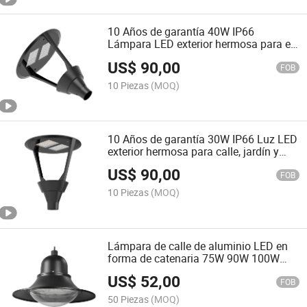
10 Años de garantía 40W IP66
Lámpara LED exterior hermosa para el
jardín
US$
90,00
FOB
10 Piezas
(MOQ)
10 Años de garantía 30W IP66 Luz LED
exterior hermosa para calle, jardín y
patio
US$
90,00
FOB
10 Piezas
(MOQ)
Lámpara de calle de aluminio LED en
forma de catenaria 75W 90W 100W
120W Luces de jardín LED en la parte
US$
52,00
superior del poste Certificado CB Iecee
FOB
Saso Saber
50 Piezas
(MOQ)