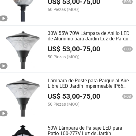
US$
53,00
-
75,00
Paisajismo en Parque
FOB
50 Piezas
(MOQ)
30W 55W 70W Lámpara de Anillo LED
de Aluminio para Jardín Luz de Parque
Ciudad
US$
53,00
-
75,00
FOB
50 Piezas
(MOQ)
Lámpara de Poste para Parque al Aire
Libre LED Jardín Impermeable IP66
30W 55W 70W
US$
53,00
-
75,00
FOB
50 Piezas
(MOQ)
50W Lámpara de Paisaje LED para
Patio 100-277V Luz de Jardín