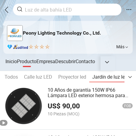
Peony Lighting Technology Co., Ltd.
Más
Inicio
Producto
Empresa
Descubrir
Contacto
Todos
Calle luz LED
Proyector led
Jardín de luz led
L
10 Años de garantía 150W IP66
Lámpara LED exterior hermosa para
jardín
US$
90,00
FOB
10 Piezas
(MOQ)