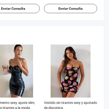
Enviar Consulta
Enviar Consulta
ento sexy, ajuste slim,
Vestido sin tirantes sexy y ajustado
de tirantes a la moda
de discoteca
OB:
/ piece
Precio FOB:
/ piece
US$ 12,5-14,00
US$ 11,00-13,00