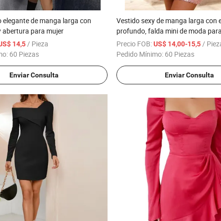
o elegante de manga larga con
Vestido sexy de manga larga con 
y abertura para mujer
profundo, falda mini de moda para
/ Pieza
Precio FOB:
/ Piez
US$ 14,5
US$ 14,00-15,5
mo:
60 Piezas
Pedido Mínimo:
60 Piezas
Enviar Consulta
Enviar Consulta
Vídeo