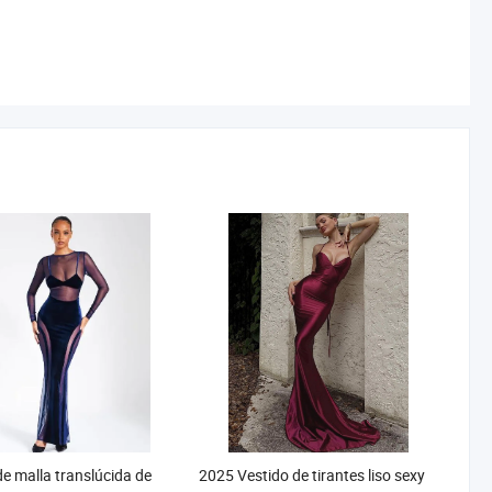
de malla translúcida de
2025 Vestido de tirantes liso sexy
rga, moda sexy para
de primavera verano
 ropa de club nocturno