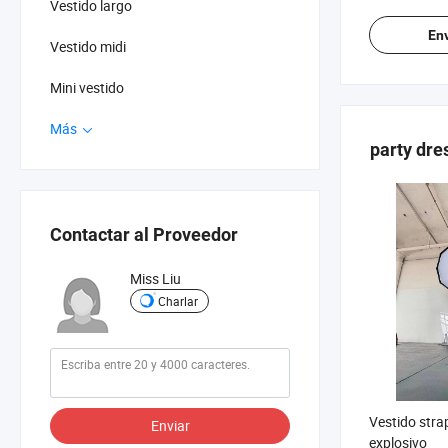
Env
Vestido midi
Mini vestido
Más
party dre
Contactar al Proveedor
Miss Liu
Charlar
Vestido stra
Enviar
explosivo
Precio FOB: