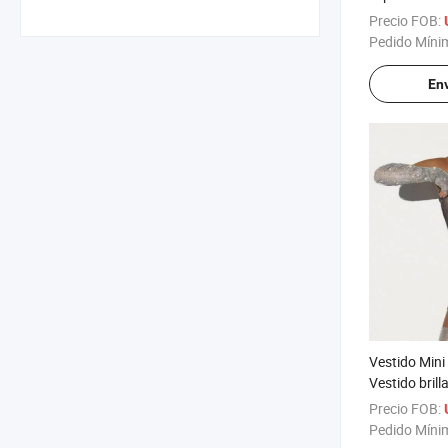
Pedido Míni
Env
Vestido Mini
Vestido brill
translúcida
Precio FOB:
Pedido Míni
Env