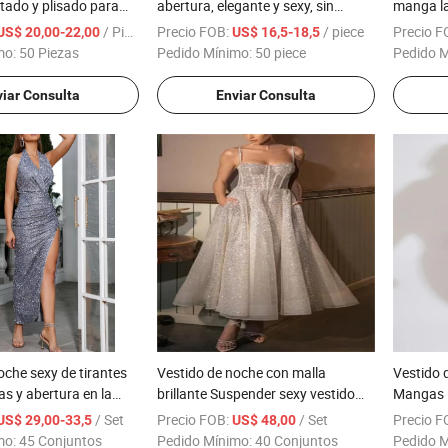
/ Pieza
Precio FOB:
/ piece
Precio F
US$ 20,00-22,00
US$ 16,5-18,5
mo:
50 Piezas
Pedido Mínimo:
50 piece
Pedido 
iar Consulta
Enviar Consulta
oche sexy de tirantes
Vestido de noche con malla
Vestido 
as y abertura en la
brillante Suspender sexy vestido
Mangas M
ido de espalda
largo moda A-Line Vestido largo de
Mujeres
/ Set
Precio FOB:
/ Set
Precio F
US$ 29,00-33,5
US$ 48,00
la mujer
mo:
45 Conjuntos
Pedido Mínimo:
40 Conjuntos
Pedido 