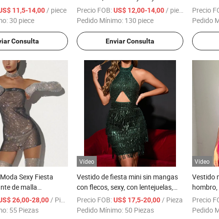
mo:
30 piece
Pedido Mínimo:
130 piece
Pedido 
iar Consulta
Enviar Consulta
Vídeo
Vídeo
 Moda Sexy Fiesta
Vestido de fiesta mini sin mangas
Vestido 
ante de malla
con flecos, sexy, con lentejuelas,
hombro, 
espalda descubierta y falda
Tempera
/ Pieza
Precio FOB:
/ Pieza
Precio F
US$ 26,00-28,00
US$ 17,5-20,00
ajustada
mo:
55 Piezas
Pedido Mínimo:
50 Piezas
Pedido 
iar Consulta
Enviar Consulta