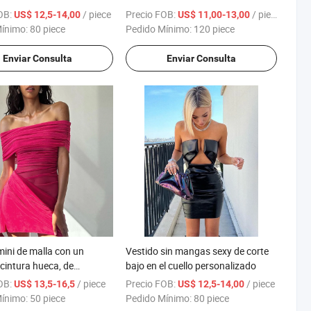
Mínimo:
80 piece
Pedido Mínimo:
120 piece
Enviar Consulta
Enviar Consulta
mini de malla con un
Vestido sin mangas sexy de corte
cintura hueca, de
bajo en el cuello personalizado
ment Primavera Verano
OB:
/ piece
Precio FOB:
/ piece
US$ 13,5-16,5
US$ 12,5-14,00
Mínimo:
50 piece
Pedido Mínimo:
80 piece
Enviar Consulta
Enviar Consulta