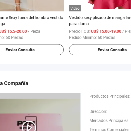
gante Sexy fuera del hombro vestido
Vestido sexy plisado de manga la
rga
para dama
/ Pieza
Precio FOB:
/ Pi
US$ 15,5-20,00
US$ 15,00-19,00
mo:
60 Piezas
Pedido Mínimo:
50 Piezas
Enviar Consulta
Enviar Consulta
 la Compañía
Productos Principales:
Dirección:
Mercados Principales:
Términos Comerciales
Internacionales(Incote