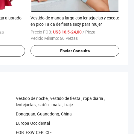
rga ajustado
Vestido de manga larga con lentejuelas y escote
en pico Falda de fiesta sexy para mujer
eza
Precio FOB:
/ Pieza
US$ 18,5-24,00
Pedido Mínimo:
50 Piezas
Enviar Consulta
‪Vestido de noche‬
,
‪vestido de fiesta‬
,
‪ropa diaria‬
,
‪lentejuelas‬
,
‪satén‬
,
‪malla‬
,
‪traje‬
Dongguan, Guangdong, China
Europa Occidental
FOB, EXW, CFR, CIF
rms):