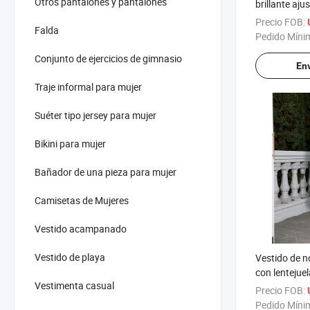
Precio FOB:
Falda
Pedido Míni
Conjunto de ejercicios de gimnasio
Env
Traje informal para mujer
Suéter tipo jersey para mujer
Bikini para mujer
Bañador de una pieza para mujer
Camisetas de Mujeres
Vestido acampanado
Vestido de playa
Vestido de n
con lentejuel
Vestimenta casual
pierna, vest
Precio FOB:
descubierta
Pedido Míni
Vestido largo