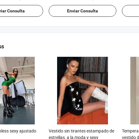
iar Consulta
Enviar Consulta
ss
pless sexy ajustado
Vestido sin tirantes estampado de
Temperam
estrellas, a la moda y sexy
vestido 
/ piece
Precio FOB:
/ piece
Precio F
US$ 11,5-14,00
US$ 12,00-14,00