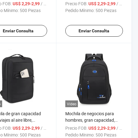
mible de Fábrica de 15.6
para uso en el extranjero con
o FOB:
/ Pieza
Precio FOB:
/ Pieza
US$ 2,29-2,99
US$ 2,29-2,99
adas para Computadora
logo imprimible, bolsa de
o Mínimo:
500 Piezas
Pedido Mínimo:
500 Piezas
computadora para hombres
Enviar Consulta
Enviar Consulta
o
Vídeo
la de gran capacidad
Mochila de negocios para
iajes al aire libre,
hombres, gran capacidad,
meable, para ciclismo,
viaje, impermeable, casual,
o FOB:
/ Pieza
Precio FOB:
/ Pieza
US$ 2,29-2,99
US$ 2,29-2,99
cios y computadora
para commuting, estudiante
o Mínimo:
500 Piezas
Pedido Mínimo:
500 Piezas