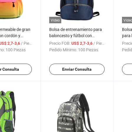
Vídeo
Víde
ermeable de gran
Bolsa de entrenamiento para
Bolsa
on cordón y
baloncesto y fútbol con
para 
orrea para viajes
separación húmeda y seca,
mochi
/ Pieza
Precio FOB:
/ Pieza
Preci
US$ 2,7-3,6
US$ 2,7-3,6
bolsa de hombro plegable,
para 
mo:
100 Piezas
Pedido Mínimo:
100 Piezas
Pedid
bolsa de almacenamiento
para zapatos, bolsa
impermeable para natación
r Consulta
Enviar Consulta