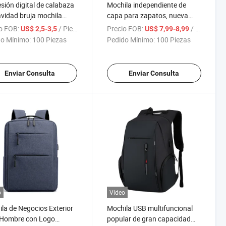
sión digital de calabaza
Mochila independiente de
vidad bruja mochila
capa para zapatos, nueva
meable de nylon bolsa
mochila de alta capacidad
o FOB:
/ Pieza
Precio FOB:
/ Pieza
US$ 2,5-3,5
US$ 7,99-8,99
niños
con puerto USB para cargar,
o Mínimo:
100 Piezas
Pedido Mínimo:
100 Piezas
mochila de viaje para
computadora, mochila para
laptop
Enviar Consulta
Enviar Consulta
o
Vídeo
la de Negocios Exterior
Mochila USB multifuncional
 Hombre con Logo
popular de gran capacidad