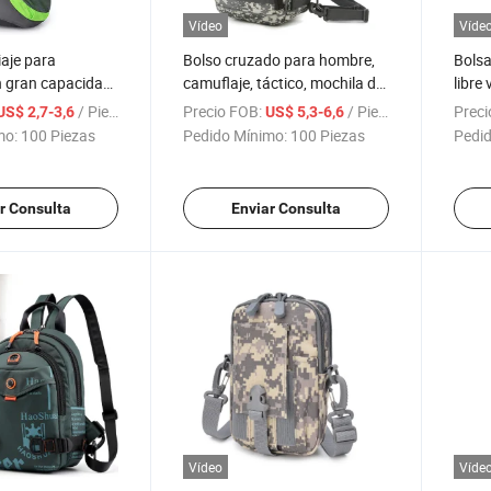
Vídeo
Víde
iaje para
Bolso cruzado para hombre,
Bolsa
 gran capacidad
camuflaje, táctico, mochila de
libre
aje ligera para
pecho al aire libre, doble
fuerz
/ Pieza
Precio FOB:
/ Pieza
Preci
US$ 2,7-3,6
US$ 5,3-6,6
hombro
mochi
mo:
100 Piezas
Pedido Mínimo:
100 Piezas
Pedid
send
r Consulta
Enviar Consulta
Vídeo
Víde