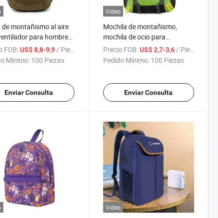
o
Vídeo
 de montañismo al aire
Mochila de montañismo,
 ventilador para hombres
mochila de ocio para
as especiales camuflaje
deportes, mochila
o FOB:
/ Pieza
Precio FOB:
/ Pieza
US$ 8,8-9,9
US$ 2,7-3,6
la impermeable para
impermeable
o Mínimo:
100 Piezas
Pedido Mínimo:
100 Piezas
erismo
Enviar Consulta
Enviar Consulta
o
Vídeo