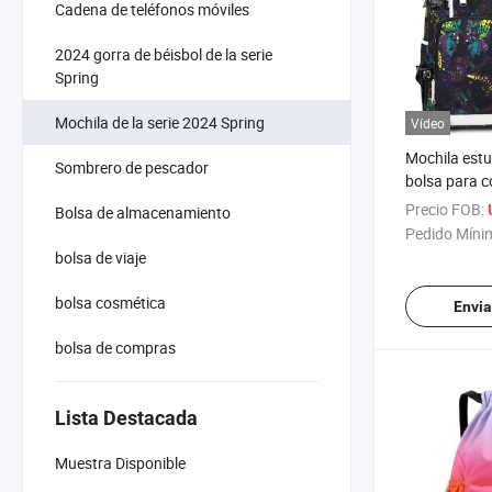
Cadena de teléfonos móviles
2024 gorra de béisbol de la serie
Spring
Mochila de la serie 2024 Spring
Vídeo
Mochila estu
Sombrero de pescador
bolsa para 
impermeable,
Precio FOB:
Bolsa de almacenamiento
al aire libre
Pedido Míni
bolsa de viaje
bolsa cosmética
Envia
bolsa de compras
Lista Destacada
Muestra Disponible