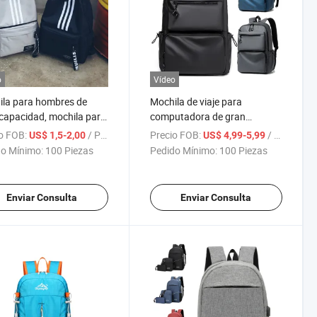
o
Vídeo
la para hombres de
Mochila de viaje para
capacidad, mochila para
computadora de gran
as, mochila para
capacidad de moda
o FOB:
/ Pieza
Precio FOB:
/ Pieza
US$ 1,5-2,00
US$ 4,99-5,99
iantes, bolsa de viaje
empresarial masculina para
o Mínimo:
100 Piezas
Pedido Mínimo:
100 Piezas
el campus
estudiantes universitarios
Enviar Consulta
Enviar Consulta