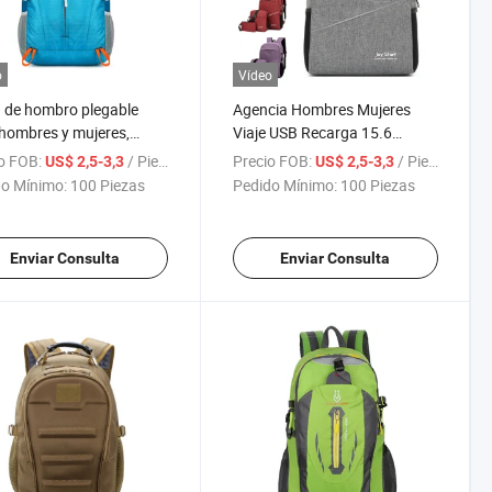
o
Vídeo
 de hombro plegable
Agencia Hombres Mujeres
hombres y mujeres,
Viaje USB Recarga 15.6
la de gran capacidad
Pulgadas Mochila de
o FOB:
/ Pieza
Precio FOB:
/ Pieza
US$ 2,5-3,3
US$ 2,5-3,3
deportes de montaña
Negocios Impermeable
o Mínimo:
100 Piezas
Pedido Mínimo:
100 Piezas
Mochila para Portátil con USB
Mochilas para Hombres
Enviar Consulta
Enviar Consulta