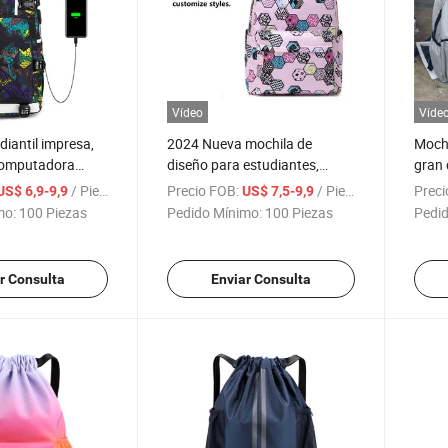
Vídeo
Víde
diantil impresa,
2024 Nueva mochila de
Mochi
computadora
diseño para estudiantes,
gran 
 mochila de viaje
mochila impermeable impresa
parej
/ Pieza
Precio FOB:
/ Pieza
Preci
US$ 6,9-9,9
US$ 7,5-9,9
para exteriores
estud
mo:
100 Piezas
Pedido Mínimo:
100 Piezas
Pedid
para 
r Consulta
Enviar Consulta