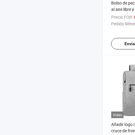
Bolso de pe
al aire libre 
moda, bolsa
Precio FOB:
sola shoulder
Pedido Míni
impermeabl
Envia
Vídeo
Añadir logo 
cruce de fro