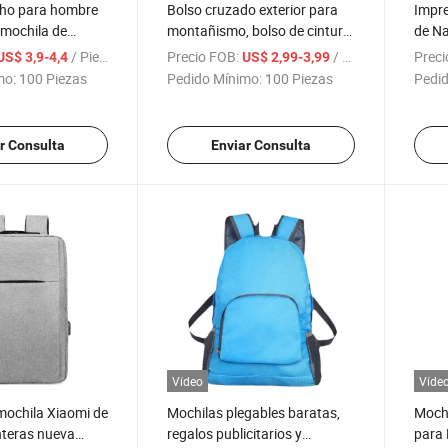
cho para hombre
Bolso cruzado exterior para
Impre
y mochila de
montañismo, bolso de cintura
de Na
 cruzada de una
deportivo multifuncional,
imper
/ Pieza
Precio FOB:
/ Pieza
Preci
US$ 3,9-4,4
US$ 2,99-3,99
 de tela de nylon
bolsa pequeña impermeable
para 
mo:
100 Piezas
Pedido Mínimo:
100 Piezas
Pedid
e
para teléfono y llaves
r Consulta
Enviar Consulta
Vídeo
Víde
mochila Xiaomi de
Mochilas plegables baratas,
Mochi
nteras nueva
regalos publicitarios y
para