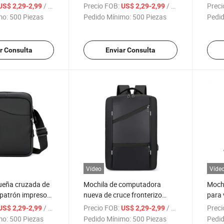
atos simple
mochilas para estudiantes
Impri
/ Pieza
Precio FOB:
/ Pieza
Preci
US$ 2,29-2,99
US$ 2,29-2,99
arga para
con logotipos imprimibles
Pulg
mo:
500 Piezas
Pedido Mínimo:
500 Piezas
Pedid
ujeres bolsa de
 casual de
r Consulta
Enviar Consulta
Vídeo
Víde
ueña cruzada de
Mochila de computadora
Mochi
patrón impreso
nueva de cruce fronterizo
para v
s, maletín casual
para hombres, mochila de
imper
/ Pieza
Precio FOB:
/ Pieza
Preci
US$ 2,29-2,99
US$ 2,29-2,99
s, bolsa para
negocios simple y
nego
mo:
500 Piezas
Pedido Mínimo:
500 Piezas
Pedid