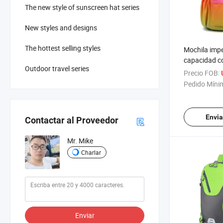
The new style of sunscreen hat series
New styles and designs
The hottest selling styles
Mochila imp
capacidad c
Outdoor travel series
bolsillo de c
Precio FOB:
al aire libre
Pedido Míni
Envia
Contactar al Proveedor
Mr. Mike
Charlar
Enviar