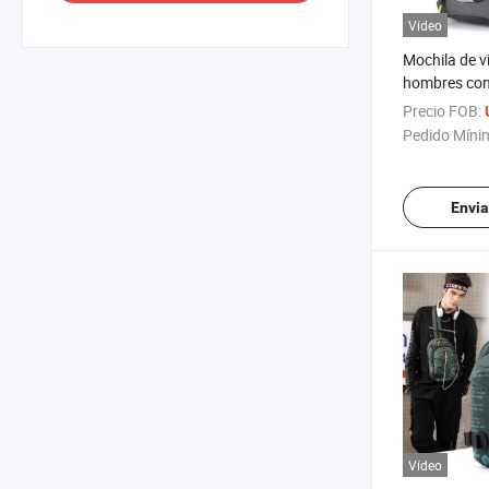
Vídeo
Mochila de v
hombres con
y bolsa de vi
Precio FOB:
camping
Pedido Míni
Envia
Vídeo