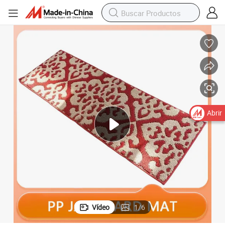
es para Sala de Estar
Alfombra de Polipropileno Diseño Moderno de Parches Alfombras y Tapet
Abrir
Vídeo
1
/
6