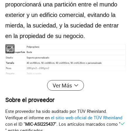
proporcionará una partición entre el mundo 
exterior y un edificio comercial, evitando la 
mierda, la suciedad, y la suciedad de entrar 
en la propiedad de su negocio. 
Material
Polipropileno 
Estilo de superficie
Bucle 
Diseño 
Soporte personalizado 
Tamaño
40 cmX60cm, 50 cmX80cm, 60 cmX90cm, 50 cmX120cm o personalizado 
Peso
1350g/m2---1600g/m2 
Paquete
Tejido o cartón 
MOQ
3000sqm/color 
Ver Más
Tiempo de entrega
20-30 días después de recibir el pago
Condiciones de
30% T/T por adelantado, el saldo se paga contra la copia del conocimiento de embarque según la
pago
cantidad real de carga en un plazo de 7 días.
Sobre el proveedor
Soporte tamaños personalizados, color, paquete, etiqueta, etc, bienvenidos para hablar de
Observación
detalles.
Alfombra de puerta, alfombra de baño, alfombra de juegos para niños, alfombra de silla, 
Este proveedor ha sido auditado por TÜV Rheinland.
Uso
alfombra de cocina, alfombra de estar, alfombra de juego exterior, etc. 
Verifique el informe en
el sitio web oficial de TÜV Rheinland
con el ID "
MIC-ASI225437
". Los artículos marcados como "
" están certificados.