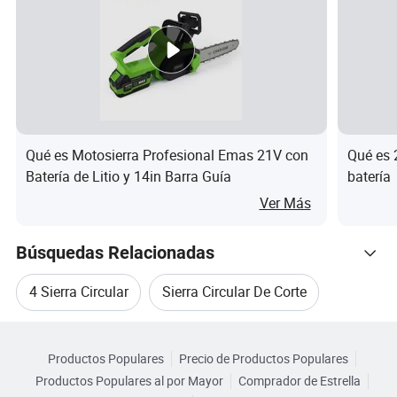
Qué es Motosierra Profesional Emas 21V con
Qué es 
Batería de Litio y 14in Barra Guía
batería
Ver Más
Búsquedas Relacionadas
4 Sierra Circular
Sierra Circular De Corte
Categorias Relacionadas
Cortadores De Sierra Circular
Productos Populares
Precio de Productos Populares
Navegar por Categorías
Productos Populares al por Mayor
Comprador de Estrella
Sierra Circular De Acero
Sierra Circular De Metal