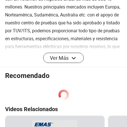
millones. Nuestros principales mercados incluyen Europa,
Norteamérica, Sudamérica, Australia etc. con el apoyo de
nuestro centro de pruebas que ha sido aprobado y listado
por TUV/ITS, podemos proporcionar todo tipo de pruebas
en estructuras, especificaciones, materiales y resistencia
para herramientas eléctricas por nosotros mismos, lo que
reforzará de forma significativa nuestra capacidad de
Ver Más
apoyo técnico y control de calidad. Contamos con un
equipo muy profesional para el marketing, diseño, I+D,
Recomendado
fabricación, control de calidad, inspección y gestión de la
navegación. Por eso podemos ofrecer a nuestros clientes
los mejores servicios que cubren todos los aspectos del
negocio. Ayudaremos a nuestros clientes a fortalecer su
Videos Relacionados
posición en el mercado proporcionando productos a
precios competitivos y de calidad confiable.