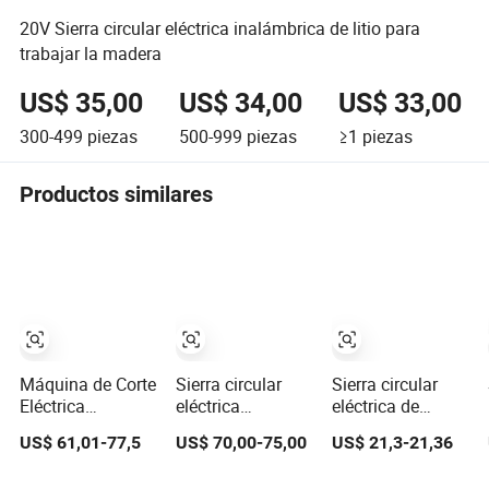
20V Sierra circular eléctrica inalámbrica de litio para
trabajar la madera
US$ 35,00
US$ 34,00
US$ 33,00
300-499
piezas
500-999
piezas
≥1
piezas
Productos similares
Máquina de Corte
Sierra circular
Sierra circular
Eléctrica
eléctrica
eléctrica de
Industrial Fixtec
profesional
batería de litio
US$ 61,01-77,5
US$ 70,00-75,00
US$ 21,3-21,36
1200W 120V
190mm para
60Hz Sierra
cortar madera,