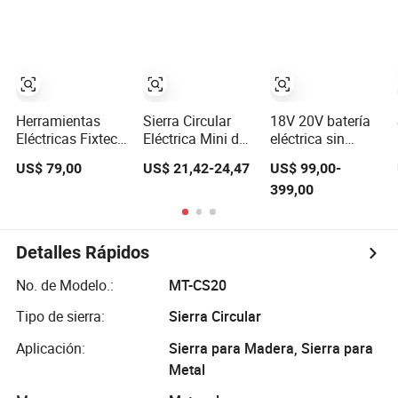
Circular con Guía
máquina de corte
de Riel de
sin escobillas y
Inmersión
sin cable
Herramientas
Sierra Circular
18V 20V batería
Eléctricas Fixtec
Eléctrica Mini de
eléctrica sin
1200W Sierra
Carpintería
escobillas
US$ 79,00
US$ 21,42-24,47
US$ 99,00-
Circular de Corte
Industrial Fixtec
acumulador
399,00
de Inmersión
1300W 185mm
circular de litio de
165mm con Riel
Máquina de Corte
ión litio VI
Guía
Detalles Rápidos
No. de Modelo.:
MT-CS20
Tipo de sierra:
Sierra Circular
Aplicación:
Sierra para Madera, Sierra para
Metal