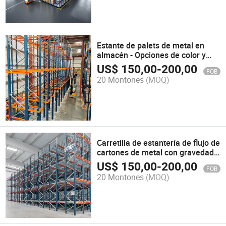
Estante de palets de metal en
almacén - Opciones de color y
capas personalizables
US$
150,00
-
200,00
FOB
20 Montones
(MOQ)
Carretilla de estantería de flujo de
cartones de metal con gravedad
para almacenamiento en
US$
150,00
-
200,00
FOB
almacén
20 Montones
(MOQ)