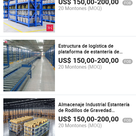
US$
150,00
-
200,00
FOB
apilamiento en almacén
20 Montones
(MOQ)
Estructura de logística de
plataforma de estantería de
acero personalizable
US$
150,00
-
200,00
FOB
20 Montones
(MOQ)
Almacenaje Industrial Estantería
de Rodillos de Gravedad
Selectiva para Palets
US$
150,00
-
200,00
FOB
20 Montones
(MOQ)