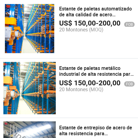
Estante de paletas automatizado
de alta calidad de acero
personalizado para
US$
150,00
-
200,00
FOB
almacenamiento en almacén de
20 Montones
(MOQ)
alta resistencia
Estante de paletas metálico
industrial de alta resistencia para
soluciones de almacenamiento
US$
150,00
-
200,00
FOB
en almacenes
20 Montones
(MOQ)
Estante de entrepiso de acero de
alta resistencia para