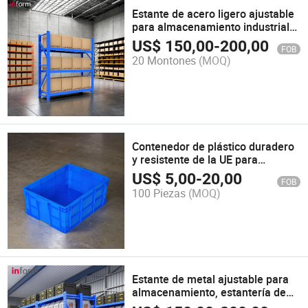
Estante de acero ligero ajustable
para almacenamiento industrial
en almacenes para tiendas de
US$
150,00
-
200,00
FOB
comestibles
20 Montones
(MOQ)
Contenedor de plástico duradero
y resistente de la UE para
almacenamiento en almacén y
US$
5,00
-
20,00
FOB
rotación
100 Piezas
(MOQ)
Estante de metal ajustable para
almacenamiento, estantería de
tamaño mediano para