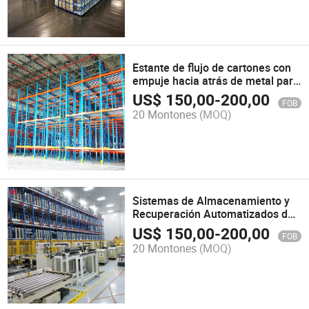
Estante de flujo de cartones con
empuje hacia atrás de metal para
almacenamiento en fábrica y
US$
150,00
-
200,00
FOB
almacén
20 Montones
(MOQ)
Sistemas de Almacenamiento y
Recuperación Automatizados de
Almacenes con Shuttle Cuatro
US$
150,00
-
200,00
FOB
Vías de Fábrica Líder
20 Montones
(MOQ)