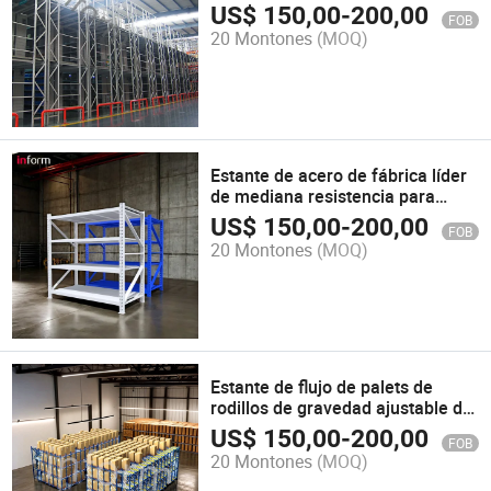
almacenamiento industrial en
US$
150,00
-
200,00
FOB
almacenes
20 Montones
(MOQ)
Estante de acero de fábrica líder
de mediana resistencia para
tienda de comestibles
US$
150,00
-
200,00
FOB
20 Montones
(MOQ)
Estante de flujo de palets de
rodillos de gravedad ajustable de
acero para almacenamiento en
US$
150,00
-
200,00
FOB
almacén de alta resistencia
20 Montones
(MOQ)