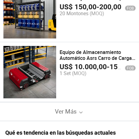
exhibición en tiendas de
US$
150,00
-
200,00
FOB
comestibles al por menor y
20 Montones
(MOQ)
mayor
Equipo de Almacenamiento
Automático Asrs Carro de Carga
de Cuatro Vías de Alta Capacidad
US$
10.000,00
-
15.000,00
FOB
1 Set
(MOQ)
Ver Más
Qué es tendencia en las búsquedas actuales