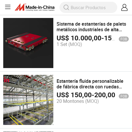
Sistema de estanterías de palets
metálicos industriales de alta
resistencia para almacenamiento
US$
10.000,00
-
15.000,00
FOB
en almacenes
1 Set
(MOQ)
Estantería fluida personalizable
de fábrica directa con ruedas
removibles
US$
150,00
-
200,00
FOB
20 Montones
(MOQ)