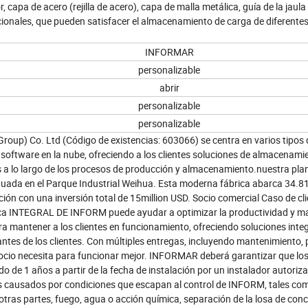
apa de acero (rejilla de acero), capa de malla metálica, guía de la jaula
ionales, que pueden satisfacer el almacenamiento de carga de diferente
INFORMAR
personalizable
abrir
personalizable
personalizable
oup) Co. Ltd (Código de existencias: 603066) se centra en varios tipos 
software en la nube, ofreciendo a los clientes soluciones de almacenami
os a lo largo de los procesos de producción y almacenamiento.nuestra pla
situada en el Parque Industrial Weihua. Esta moderna fábrica abarca 34.
ión con una inversión total de 15million USD. Socio comercial Caso de cl
nica INTEGRAL DE INFORM puede ayudar a optimizar la productividad y ma
ra mantener a los clientes en funcionamiento, ofreciendo soluciones inte
tes de los clientes. Con múltiples entregas, incluyendo mantenimiento, 
ocio necesita para funcionar mejor. INFORMAR deberá garantizar que lo
do de 1 años a partir de la fecha de instalación por un instalador autoriz
s causados por condiciones que escapan al control de INFORM, tales com
 otras partes, fuego, agua o acción química, separación de la losa de conc