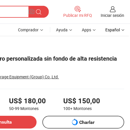
Iniciar sesión
Publicar mi RFQ
Comprador
Ayuda
Apps
Español
ro personalizada sin fondo de alta resistencia
orage Equipment (Group) Co.,Ltd.
US$ 180,00
US$ 150,00
50-99
Montones
100+
Montones
nsulta
Charlar