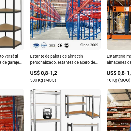
o versátil
Estante de palets de almacén
Estantería mó
a de garaje
personalizado, estantes de acero de
almacenes de 
stantería de
alta resistencia, estante de
capacidad de
US$ 0,8-1,2
US$ 0,8-1
los
almacenamiento ajustable de múltiples
500 Kg (MOQ)
10 Kg (MOQ)
capas, sistema de estanterías de vigas
de metal industrial