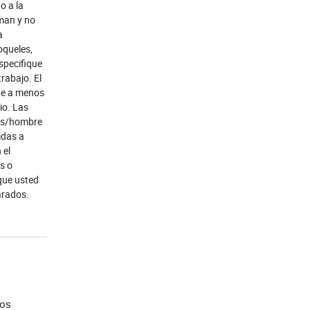
o a la
iman y no
a
oqueles,
specifique
trabajo. El
nte a menos
io. Las
ras/hombre
idas a
 el
s o
 que usted
arados.
los