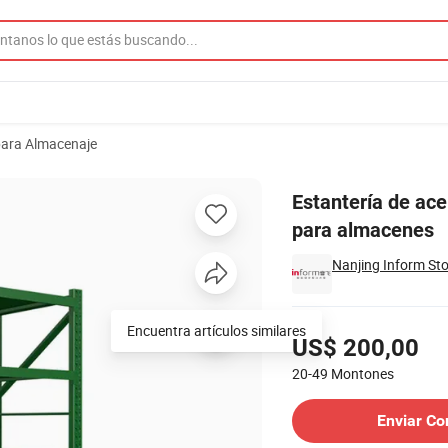
para Almacenaje
o de alta resistencia para almacenes
Estantería de ace
para almacenes
Nanjing Inform St
Precios
Encuentra artículos similares
US$ 200,00
20-49
Montones
Contactar al Proveedor
Enviar Co