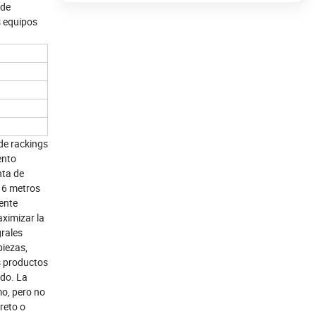
 de
s equipos
de rackings
ento
nta de
816 metros
iente
ximizar la
grales
piezas,
s productos
ado. La
o, pero no
reto o