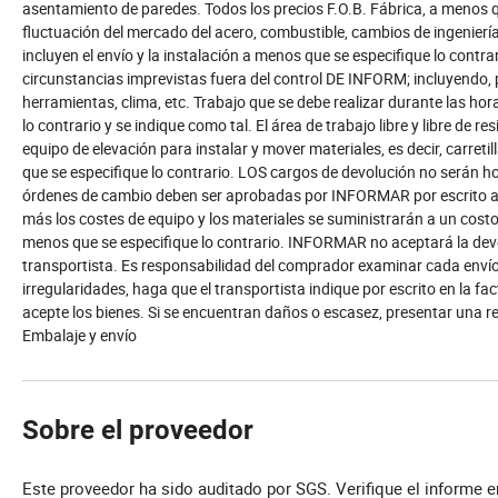
asentamiento de paredes. Todos los precios F.O.B. Fábrica, a menos qu
fluctuación del mercado del acero, combustible, cambios de ingeniería
incluyen el envío y la instalación a menos que se especifique lo contr
circunstancias imprevistas fuera del control DE INFORM; incluyendo, p
herramientas, clima, etc. Trabajo que se debe realizar durante las h
lo contrario y se indique como tal. El área de trabajo libre y libre de r
equipo de elevación para instalar y mover materiales, es decir, carreti
que se especifique lo contrario. LOS cargos de devolución no será
órdenes de cambio deben ser aprobadas por INFORMAR por escrito an
más los costes de equipo y los materiales se suministrarán a un costo
menos que se especifique lo contrario. INFORMAR no aceptará la devo
transportista. Es responsabilidad del comprador examinar cada enví
irregularidades, haga que el transportista indique por escrito en la f
acepte los bienes. Si se encuentran daños o escasez, presentar una r
Embalaje y envío
Sobre el proveedor
Este proveedor ha sido auditado por SGS. Verifique el informe 