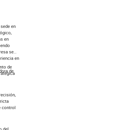
 sede en
ógico,
as en
iendo
resa se
riencia en
nto de
dora de
ratégica
ecisión,
ricta
 control
o del