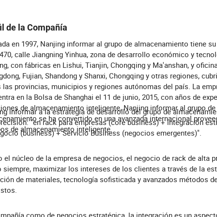
il de la Compañía
da en 1997, Nanjing informar al grupo de almacenamiento tiene su
 470, calle Jiangning Yinhua, zona de desarrollo económico y tecnol
ng, con fábricas en Lishui, Tianjin, Chongqing y Ma'anshan, y oficin
dong, Fujian, Shandong y Shanxi, Chongqing y otras regiones, cubr
 las provincias, municipios y regiones autónomas del país. La emp
ntra en la Bolsa de Shanghai el 11 de junio, 2015, con años de expe
iones de almacenamiento inteligente, Nanjing informar al grupo de
ng informar a la estrategia de desarrollo del grupo de almacenamie
enamiento se ha convertido en una avanzada internacional provee
precisión: "en rack para empresas (core business) + integración est
os de almacenamiento inteligente.
gocio (business) + Servicio Business (negocios emergentes)".
el núcleo de la empresa de negocios, el negocio de rack de alta pr
siempre, maximizar los intereses de los clientes a través de la est
ción de materiales, tecnología sofisticada y avanzados métodos de
stos.
mpañía como de negocios estratégica, la integración es un aspect