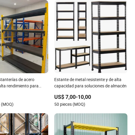
stanterías de acero
Estante de metal resistente y de alta
alta rendimiento para
capacidad para soluciones de almacén
nto en almacenes de
US$ 7,00-10,00
 ligera
s (MOQ)
50 pieces (MOQ)