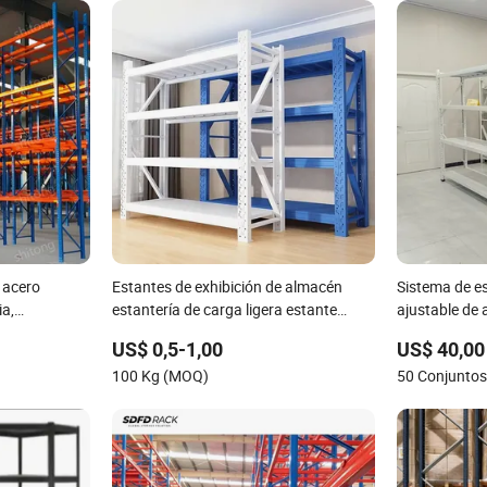
 acero
Estantes de exhibición de almacén
Sistema de e
ia,
estantería de carga ligera estante
ajustable de 
o por CE,
estantería estantería de palets
almacenamie
US$ 0,5-1,00
US$ 40,00
almacenamiento estantería
carga media y
100 Kg (MOQ)
50 Conjunto