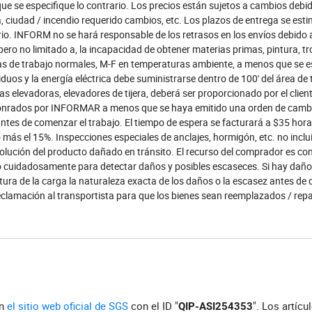
e se especifique lo contrario. Los precios están sujetos a cambios debid
, ciudad / incendio requerido cambios, etc. Los plazos de entrega se est
ario. INFORM no se hará responsable de los retrasos en los envíos debido 
ero no limitado a, la incapacidad de obtener materias primas, pintura, tr
oras de trabajo normales, M-F en temperaturas ambiente, a menos que se e
esiduos y la energía eléctrica debe suministrarse dentro de 100' del área de 
llas elevadoras, elevadores de tijera, deberá ser proporcionado por el clie
n honrados por INFORMAR a menos que se haya emitido una orden de camb
tes de comenzar el trabajo. El tiempo de espera se facturará a $35 ho
 más el 15%. Inspecciones especiales de anclajes, hormigón, etc. no inclu
lución del producto dañado en tránsito. El recurso del comprador es con
o cuidadosamente para detectar daños y posibles escaseces. Si hay daño
actura de la carga la naturaleza exacta de los daños o la escasez antes de
eclamación al transportista para que los bienes sean reemplazados / rep
en
el sitio web oficial de SGS
con el ID "
". Los artícu
QIP-ASI254353