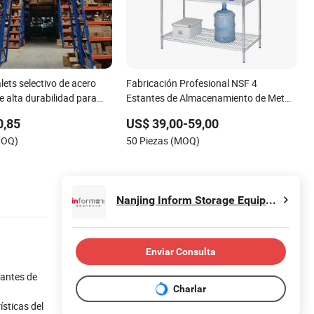
lets selectivo de acero
Fabricación Profesional NSF 4
de alta durabilidad para
Estantes de Almacenamiento de Metal
lmacenamiento en
Cromado de Alta Resistencia
0,85
US$ 39,00-59,00
MOQ)
50 Piezas (MOQ)
Nanjing Inform Storage Equipment (Group) Co.,Ltd.
Enviar Consulta
tantes de
Charlar
sticas del