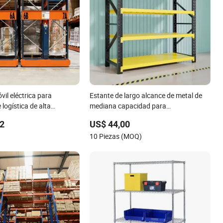
vil eléctrica para
Estante de largo alcance de metal de
logística de alta
mediana capacidad para
 palets
almacenamiento en almacén de
,2
US$ 44,00
fabricante chino
10 Piezas (MOQ)