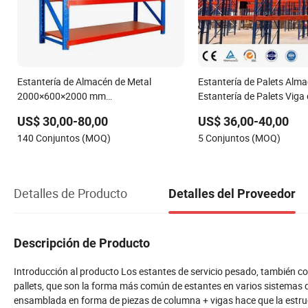
Estantería de Almacén de Metal
Estantería de Palets Alm
2000×600×2000 mm
Estantería de Palets Viga
200kg/300kg/500kg Estantes de
Almacenamiento Alta Ca
US$ 30,00-80,00
US$ 36,00-40,00
Almacenamiento Estante de Almacén
Estantes Industriales Q2
140 Conjuntos (MOQ)
5 Conjuntos (MOQ)
de Media Carga
Estantería de Metal de Ac
Detalles de Producto
Detalles del Proveedor
Descripción de Producto
Introducción al producto Los estantes de servicio pesado, también co
pallets, que son la forma más común de estantes en varios sistemas
ensamblada en forma de piezas de columna + vigas hace que la estruct