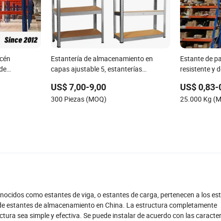
acén
Estantería de almacenamiento en
Estante de pa
 de
capas ajustable 5, estanterías
resistente y 
pacidad
metálicas industriales sin tornillos para
sistema de a
US$ 7,00-9,00
US$ 0,83-
35B
garaje
almacén
300 Piezas (MOQ)
25.000 Kg (
ero
nocidos como estantes de viga, o estantes de carga, pertenecen a los es
 de estantes de almacenamiento en China. La estructura completamente
ura sea simple y efectiva. Se puede instalar de acuerdo con las caracterí