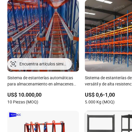
Sistema de estanterías automáticas
Sistema de estanterías de
para almacenamiento en almacenes
versátil y de alta resistenc
industriales con control remoto y
personalizado y certificad
US$ 10.000,00
US$ 0,6-1,00
estanterías de tranvía
para cámaras frigoríficas
10 Piezas (MOQ)
5.000 Kg (MOQ)