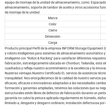
equipo de montaje de la unidad de almacenamiento, como: Espaciador, c
almacenamiento, soporte de tambor de aceite y otros accesorios func
de montaje de la unidad.
Marca
Color
Cierre
Dimensión
Carga
Producto principal Perfil de la empresa INFORM Storage Equipment (Gr
y robots inteligentes para sistemas de almacenamiento automático y 
inteligente con "Robot & Racking" para satisfacer diferentes requisit
fabricación, estratégicamente ubicada en Chonburi, Tailandia, está 
cuadrados y refleja nuestro acommimiento a la excelencia y la innovac
Nuestras ventajas Nuestro Certificado EL servicio de asistencia téc
tranquilidad. Nos enorgullecemos de la calidad de nuestro servicio pa
eficaces, eficaces e innovadoras adaptadas a las necesidades cambian
formación y garantías ampliadas, tenemos las soluciones que su neg
estructurales estén libres de defectos de fabricación durante un perío
garantía no cubre la pintura aplicada regularmente en húmedo, daño
limitado a, desgaste y desgarro ordinario, instalación defectuosa por