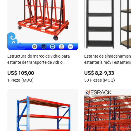
Estructura de marco de vidrio para
Estante de almacenamient
estante de transporte de vidrio
estantería móvil estanterí
laminado 2026
estantería sin remaches e
US$ 105,00
US$ 8,2-9,33
metal estantería sin tornil
1 Pieza (MOQ)
50 Piezas (MOQ)