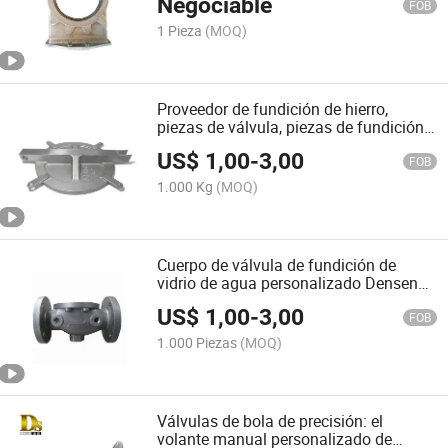
Negociable
FOB
1 Pieza
(MOQ)
Proveedor de fundición de hierro,
piezas de válvula, piezas de fundición
por inversión, parte de válvula
US$
1,00
-
3,00
FOB
1.000 Kg
(MOQ)
Cuerpo de válvula de fundición de
vidrio de agua personalizado Densen
mejor precio fundición de hierro
US$
1,00
-
3,00
FOB
1.000 Piezas
(MOQ)
Válvulas de bola de precisión: el
volante manual personalizado de