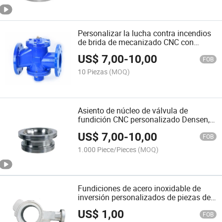
Personalizar la lucha contra incendios
de brida de mecanizado CNC con
válvula de compuerta de placa redonda
US$
7,00
-
10,00
FOB
10 Piezas
(MOQ)
Asiento de núcleo de válvula de
fundición CNC personalizado Densen,
asiento de válvula de aleación a base
US$
7,00
-
10,00
de cobalto
FOB
1.000 Piece/Pieces
(MOQ)
Fundiciones de acero inoxidable de
inversión personalizados de piezas de
válvula de mariposa
US$
1,00
FOB