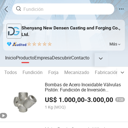
Shenyang New Densen Casting and Forging Co.,
Ltd.
Más
Inicio
Producto
Empresa
Descubrir
Contacto
Todos
Fundición
Forja
Mecanizado
Fabricación de 
Bombas de Acero Inoxidable Válvulas
Pistón: Fundición de Inversión
Profesional
US$
1.000,00
-
3.000,00
FOB
1 Kg
(MOQ)