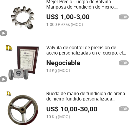
Mejor Precio Cuerpo de Válvula
Mariposa de Fundición de Hierro,
Piezas de Válvula Mariposa de Hierro
US$
1,00
-
3,00
Fundido
FOB
1.000 Piezas
(MOQ)
Válvula de control de precisión de
acero personalizadas en el cuerpo: el
sílice Sol de fundición de inversiones
Negociable
FOB
13 Kg
(MOQ)
Rueda de mano de fundición de arena
de hierro fundido personalizada
Densen
US$
10,00
-
30,00
FOB
10 Kg
(MOQ)