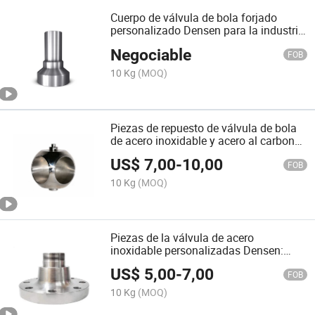
Cuerpo de válvula de bola forjado
personalizado Densen para la industria
del petróleo y gas
Negociable
FOB
10 Kg
(MOQ)
Piezas de repuesto de válvula de bola
de acero inoxidable y acero al carbono
de alta calidad personalizadas de
US$
7,00
-
10,00
Densen para proveedor en China
FOB
10 Kg
(MOQ)
Piezas de la válvula de acero
inoxidable personalizadas Densen:
Forja de precisión
US$
5,00
-
7,00
FOB
10 Kg
(MOQ)