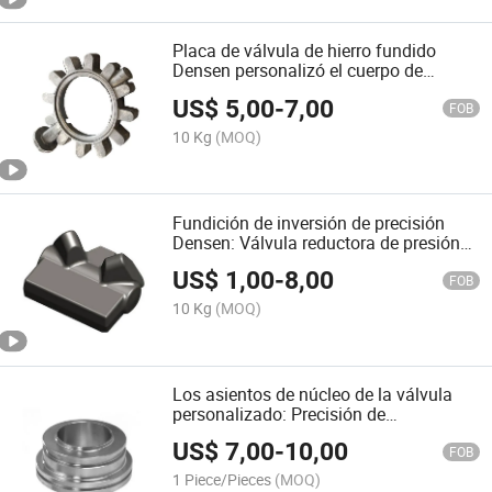
Placa de válvula de hierro fundido
Densen personalizó el cuerpo de
válvula mariposa Precio parte de la
US$
5,00
-
7,00
válvula de China
FOB
10 Kg
(MOQ)
Fundición de inversión de precisión
Densen: Válvula reductora de presión
personalizada
US$
1,00
-
8,00
FOB
10 Kg
(MOQ)
Los asientos de núcleo de la válvula
personalizado: Precisión de
mecanizado CNC para diversas
US$
7,00
-
10,00
aplicaciones
FOB
1 Piece/Pieces
(MOQ)