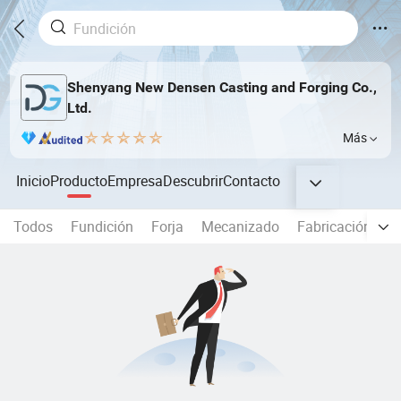
Shenyang New Densen Casting and Forging Co.,
Ltd.
Más
Inicio
Producto
Empresa
Descubrir
Contacto
Todos
Fundición
Forja
Mecanizado
Fabricación de 