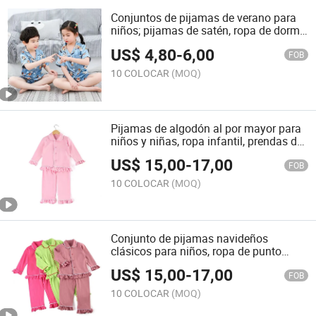
Conjuntos de pijamas de verano para
niños; pijamas de satén, ropa de dormir
bonita, ropa para niños, ropa para el
US$
4,80
-
6,00
hogar, pijamas
FOB
10 COLOCAR
(MOQ)
Pijamas de algodón al por mayor para
niños y niñas, ropa infantil, prendas de
punto para niños, ropa de casa, ropa de
US$
15,00
-
17,00
dormir
FOB
10 COLOCAR
(MOQ)
Conjunto de pijamas navideños
clásicos para niños, ropa de punto
sólida para niños, conjunto de pijama,
US$
15,00
-
17,00
pijamas familiares, pijama
FOB
10 COLOCAR
(MOQ)