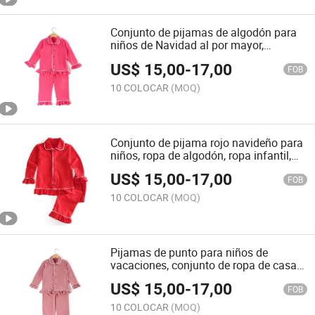
Conjunto de pijamas de algodón para
niños de Navidad al por mayor,
camisetas y pantalones para niñas,
US$
15,00
-
17,00
ropa sólida para niños, conjunto de
FOB
ropa de punto suave para el hogar
10 COLOCAR
(MOQ)
Conjunto de pijama rojo navideño para
niños, ropa de algodón, ropa infantil,
pijama para niños y niñas, conjunto de
US$
15,00
-
17,00
ropa para estar en casa, conjunto de
FOB
pijamas
10 COLOCAR
(MOQ)
Pijamas de punto para niños de
vacaciones, conjunto de ropa de casa
para niños, ropa de dormir, ropa
US$
15,00
-
17,00
familiar, ropa de punto, conjunto de
FOB
pijamas
10 COLOCAR
(MOQ)