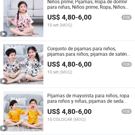
Niños prime; Pijamas, Ropa de dormir
para niñas, Niños prime; Ropa, Niños
prime; Conjunto de pijamas de satén
US$
4,80
-
6,00
impreso de manga corta, Ropa para
FOB
niños, Niños prime; Vestimenta
10 set
(MOQ)
Conjunto de pijamas para niños,
pijamas para niños; pijamas de satén
para niños, pijamas para niños; ropa de
US$
4,80
-
6,00
dormir, ropa de casa, ropa para niños;
FOB
ropa, prendas de manga corta
10 set
(MOQ)
Pijamas de mayorista para niños, ropa
para niños y niñas, pijamas de seda
sintética, ropa de dormir para niños,
US$
4,80
-
6,00
conjuntos de pijamas de satén para
FOB
niños, conjunto de ropa para niños
10 COLOCAR
(MOQ)