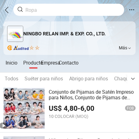
NINGBO RELAN IMP. & EXP. CO., LTD.
Más
Inicio
Producto
Empresa
Contacto
Todos
Suéter para niños
Abrigo para niños
Chaqueta d
Conjunto de Pijamas de Satén Impreso
para Niños, Conjunto de Pijamas de
Manga Corta para Niños, Ropa Infantil,
US$
4,80
-
6,00
Ropa para Niños, Conjunto de Manga
FOB
Corta de Seda Sintética, Ropa de Casa
10 COLOCAR
(MOQ)
para Niños y Niñas