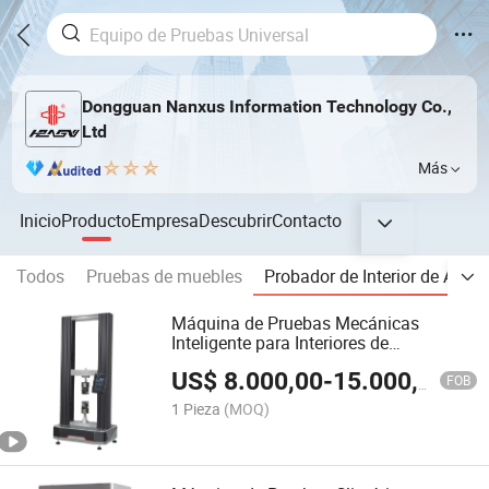
Dongguan Nanxus Information Technology Co.,
Ltd
Más
Inicio
Producto
Empresa
Descubrir
Contacto
Todos
Pruebas de muebles
Probador de Interior de Auto
Máquina de Pruebas Mecánicas
Inteligente para Interiores de
Automóviles
US$
8.000,00
-
15.000,00
FOB
1 Pieza
(MOQ)