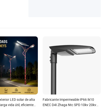
o de viento
xterior LED solar de alta
Fabricante Impermeable IP66 Ik10
arga vida útil, eficiente
ENEC D4I Zhaga Ntc SPD 10kv 20kv