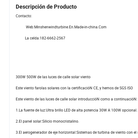
Descripción de Producto
Contacto:
Web:Minshenwindturbine.En.Made-in-china.Com
La celda:182-6662-2567
300W 500W de las luces de calle solar viento
Este viento farolas solares con la certificacióN CE, y hemos de SGS ISO
Este viento de las luces de calle solar introduccióN como a continuacióN:
1.La fuente de luz:Ultra brillo LED de alta potencia 30W A 100W opcional.
2.El panel solar:Silicio monocristalino.
3.El aerogenerador de eje horizontal:Sistemas de turbina de viento con el