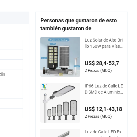
Personas que gustaron de esto
también gustaron de
Luz Solar de Alta Bri
llo 150W para Vías
Principales y Autopi
stas
US$ 28,4-52,7
2 Piezas (MOQ)
dín
IP66 Luz de Calle LE
D SMD de Aluminio
Fundido a Presión I
mpermeable para E
US$ 12,1-43,18
xterior 3030 50W 10
0W 150W 200W 240
2 Piezas (MOQ)
W
Luz de Calle LED Ext