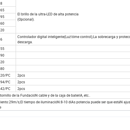
98
165
El brillo de la ultra-LED de alta potencia
195
(Opcional).
260
320
Controlador digital inteligente(Luz\time control);La sobrecarga y protec
96
descarga.
355
390
520
580
120/PC
2pcs
194/PC
2pcs
242/PC
2pcs
 tornillo de la FundacióN cable y de la caja de bateríA, etc..
l viento:29m/s;El tiempo de iluminacióN:8-10 díAs potencia puede ser que estáN aju
e