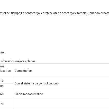
control del tiempo;La sobrecarga y proteccióN de descarga;Y tambiéN, cuando el batt
nte.
 ofrecer los mejores planes.
uma
Nosotros
Comentarios
410
Con el sistema de control de tono
480
360
Silicio monocristalino
570