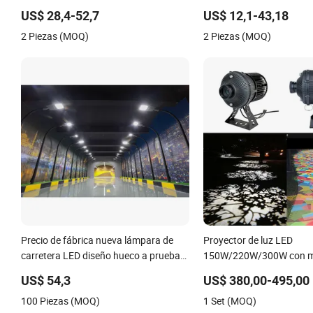
Impermeable para Exteri
US$ 28,4-52,7
US$ 12,1-43,18
100W 150W 200W 240W
2 Piezas (MOQ)
2 Piezas (MOQ)
Precio de fábrica nueva lámpara de
Proyector de luz LED
carretera LED diseño hueco a prueba
150W/220W/300W con mú
de agua IP66 luz de calle LED 150W
patrones a prueba de ag
US$ 54,3
US$ 380,00-495,00
100 Piezas (MOQ)
1 Set (MOQ)