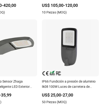
ecológica para la
80W/100W/120W/150W/200W/250W
0-420,00
US$ 105,00-120,00
e carreteras principales
Luz de Calle LED
MOQ)
10 Piezas (MOQ)
opistas y caminos de
io Sensor Zhaga
IP66 Fundición a presión de aluminio
eligente LED Exterior
Ik08 100W Luces de carretera de
ingeniería 140lm/W Luz LED para
-35,99
US$ 25,00-27,00
calles
)
50 Piezas (MOQ)