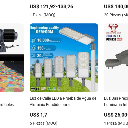
or 3030 50W
Integrada de Calle Luz de Pared Luz de
en energía y 
US$ 121,92-133,26
US$ 140,0
Jardín Luz de Camino
iluminación d
1 Pieza (MOQ)
20 Piezas (
urbanas, aut
campus
Luz de Calle LED a Prueba de Agua de
Luz Dali Prec
ltiples
Aluminio Fundido para
Luminaria Int
ua IP65
Estacionamiento Urbano Ajustable al
ENEC Faro
US$ 1,7
US$ 26,00
por Mayor 50W 100W 150W 200W
5 Piezas (MOQ)
1 Pieza (MOQ
300W IP66