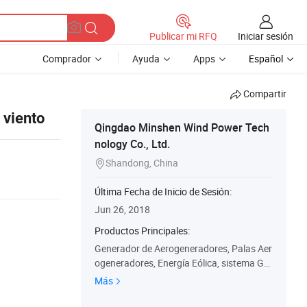
Iniciar sesión
Publicar mi RFQ
Comprador
Ayuda
Apps
Español
Compartir
 viento
Qingdao Minshen Wind Power Tech
nology Co., Ltd.
Shandong, China

Última Fecha de Inicio de Sesión:
Jun 26, 2018
Productos Principales:
Generador de Aerogeneradores, Palas Aer
ogeneradores, Energía Eólica, sistema Ge
nerador de Aerogeneradores, controlador,
Más
Inversor, sistemas de Energía Solar, Luz d
e Calle Híbrida, Generador de viento, molin