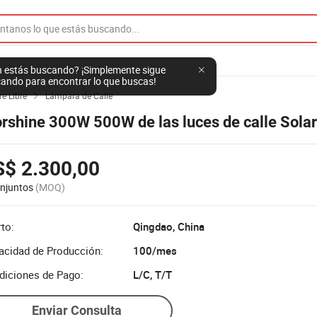
 estás buscando? ¡Simplemente sigue
ando para encontrar lo que buscas!
e Libre
Lámpara de Calle

rshine 300W 500W de las luces de calle Solar
S$ 2.300,00
njuntos
(MOQ)
to:
Qingdao, China
acidad de Producción:
100/mes
diciones de Pago:
L/C, T/T
Enviar Consulta