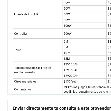
30W
$
50W
$
Fuente de luz LED
60W
$
80W
$
100W
$
Controller
500W
$
6M
$
8M
$
Torre
10 m.
$
12M
$
12V100AH
$
-Las bateríAs de Gel libre de
12V150AH
$
mantenimiento
12V200AH
$
Otros materiales
$130/set
El
MOQ:5 los juegos, la resistencia a
Comentarios
segúN los requerimientos del client
Enviar directamente tu consulta a este proveedor