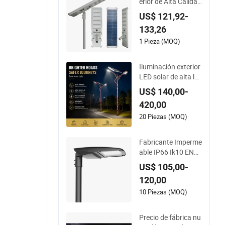
erior de Alta Calidad
a Prueba de Agua L
US$ 121,92-
uz Solar Integrada d
133,26
e Calle Luz de Pared
Luz de Jardín Luz d
1 Pieza (MOQ)
e Camino
Iluminación exterior
LED solar de alta lu
minosidad, larga vid
US$ 140,00-
a útil, eficiente en en
420,00
ergía y ecológica pa
ra la iluminación de
20 Piezas (MOQ)
carreteras principal
es urbanas, autopis
Fabricante Imperme
tas y caminos de ca
able IP66 Ik10 ENE
mpus
C D4I Zhaga Ntc SP
US$ 105,00-
D 10kv 20kv 80W/1
120,00
00W/120W/150W/
200W/250W Luz de
10 Piezas (MOQ)
Calle LED
Precio de fábrica nu