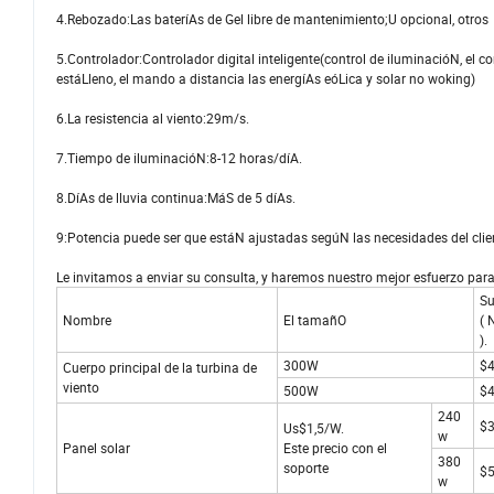
4.Rebozado:Las bateríAs de Gel libre de mantenimiento;U opcional, otros
5.Controlador:Controlador digital inteligente(control de iluminacióN, el 
estáLleno, el mando a distancia las energíAs eóLica y solar no woking)
6.La resistencia al viento:29m/s.
7.Tiempo de iluminacióN:8-12 horas/díA.
8.DíAs de lluvia continua:MáS de 5 díAs.
9:Potencia puede ser que estáN ajustadas segúN las necesidades del clie
Le invitamos a enviar su consulta, y haremos nuestro mejor esfuerzo para
S
Nombre
El tamañO
( 
).
300W
$
Cuerpo principal de la turbina de
viento
500W
$
240
$
Us$1,5/W.
w
Panel solar
Este precio con el
380
soporte
$
w