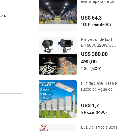
eva lámpara de carr
etera LED diseño hu
eco a prueba de agu
eies
US$ 54,3
a IP66 luz de calle L
ED 150W
100 Piezas (MOQ)
Proyector de luz LE
D 150W/220W/300
W con múltiples pat
US$ 380,00-
rones a prueba de a
495,00
gua IP65
1 Set (MOQ)
Luz de Calle LED a P
rueba de Agua de Al
uminio Fundido par
a Estacionamiento
US$ 1,7
Urbano Ajustable al
por Mayor 50W 100
5 Piezas (MOQ)
W 150W 200W 300
W IP66
Luz Dali Precio Sens