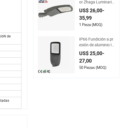
or Zhaga Luminaria
Inteligente LED Exte
US$ 26,00-
rior ENEC Faro
35,99
1 Pieza (MOQ)
cióN de
IP66 Fundición a pr
esión de aluminio Ik
08 100W Luces de c
US$ 25,00-
arretera de ingenierí
27,00
a 140lm/W Luz LED
para calles
50 Piezas (MOQ)
stadas