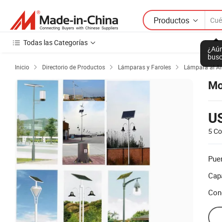
Productos
Todas las Categorías
¿Aún
busc
Inicio
Directorio de Productos
Lámparas y Faroles
Lámpara al Air



Mo
U
5 Co
Puer
Cap
Con