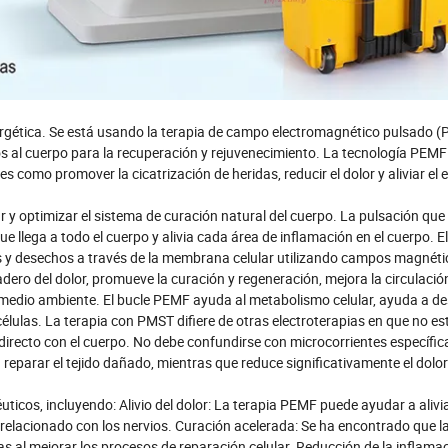
tica. Se está usando la terapia de campo electromagnético pulsado 
s al cuerpo para la recuperación y rejuvenecimiento. La tecnología PEM
como promover la cicatrización de heridas, reducir el dolor y aliviar el e
 optimizar el sistema de curación natural del cuerpo. La pulsación que 
 llega a todo el cuerpo y alivia cada área de inflamación en el cuerpo. 
tes y desechos a través de la membrana celular utilizando campos magnét
dero del dolor, promueve la curación y regeneración, mejora la circulació
 medio ambiente. El bucle PEMF ayuda al metabolismo celular, ayuda a de
células. La terapia con PMST difiere de otras electroterapias en que no es
directo con el cuerpo. No debe confundirse con microcorrientes específic
reparar el tejido dañado, mientras que reduce significativamente el dolor
cos, incluyendo: Alivio del dolor: La terapia PEMF puede ayudar a alivia
r relacionado con los nervios. Curación acelerada: Se ha encontrado que la
s al mejorar los procesos de reparación celular. Reducción de la inflamac