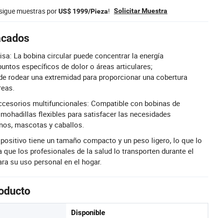
nsigue muestras por
!
Solicitar Muestra
US$ 1999/Pieza
acados
cisa: La bobina circular puede concentrar la energía
untos específicos de dolor o áreas articulares;
de rodear una extremidad para proporcionar una cobertura
reas.
ccesorios multifuncionales: Compatible con bobinas de
mohadillas flexibles para satisfacer las necesidades
nos, mascotas y caballos.
dispositivo tiene un tamaño compacto y un peso ligero, lo que lo
 que los profesionales de la salud lo transporten durante el
ra su uso personal en el hogar.
roducto
Disponible