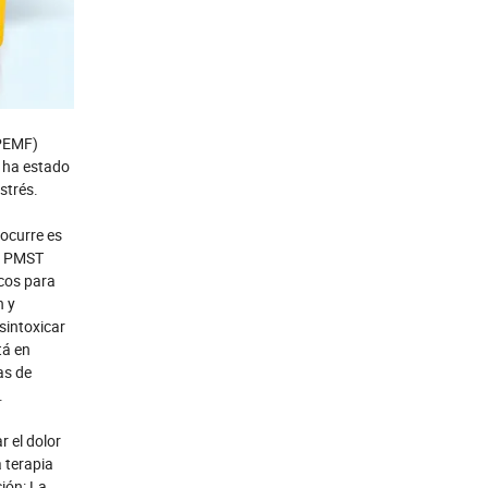
(PEMF)
F ha estado
strés.
ocurre es
El PMST
icos para
n y
sintoxicar
tá en
as de
.
r el dolor
 terapia
ión: La