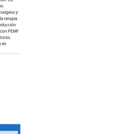
ón
 oxígeno y
la terapia
Reducción
ia con PEMF
turas.
a en