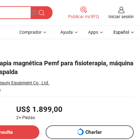
Iniciar sesión
Publicar mi RFQ
Comprador
Ayuda
Apps
Español
rapia magnética Pemf para fisioterapia, máquina
espalda
auty Equipment Co., Ltd.
s
US$ 1.899,00
2+
Piezas
nsulta
Charlar