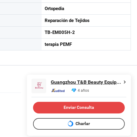
Ortopedia
Reparación de Tejidos
TB-EM005H-2
terapia PEMF
Guangzhou T&B Beauty Equipment Co., Ltd.
4 años
Enviar Consulta
Charlar