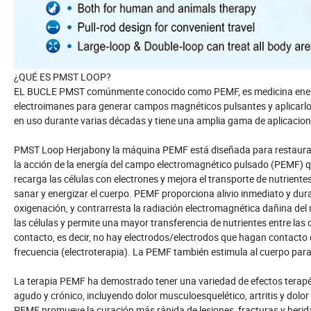
¿QUÉ ES PMST LOOP?
EL BUCLE PMST comúnmente conocido como PEMF, es medicina energé
electroimanes para generar campos magnéticos pulsantes y aplicarlo
en uso durante varias décadas y tiene una amplia gama de aplicaciones 
PMST Loop Herjabony la máquina PEMF está diseñada para restaurar y
la acción de la energía del campo electromagnético pulsado (PEMF) que
recarga las células con electrones y mejora el transporte de nutrien
sanar y energizar el cuerpo. PEMF proporciona alivio inmediato y dura
oxigenación, y contrarresta la radiación electromagnética dañina del
las células y permite una mayor transferencia de nutrientes entre las 
contacto, es decir, no hay electrodos/electrodos que hagan contacto 
frecuencia (electroterapia). La PEMF también estimula al cuerpo para 
La terapia PEMF ha demostrado tener una variedad de efectos terapéuti
agudo y crónico, incluyendo dolor musculoesquelético, artritis y dolo
PEMF promueve la curación más rápida de lesiones, fracturas y herida