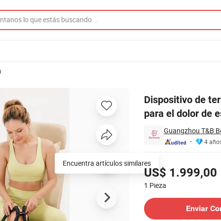
a
 fisioterapia, máquina para el dolor de espalda
Dispositivo de te
para el dolor de 
Guangzhou T&B Be
4 año
Precios
Encuentra artículos similares
US$ 1.999,00
1
Pieza
Contactar al Proveedor
Enviar Co