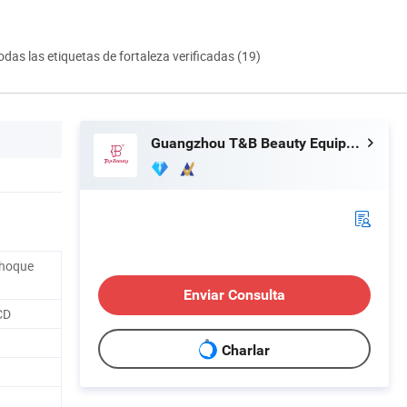
odas las etiquetas de fortaleza verificadas (19)
Guangzhou T&B Beauty Equipment Co., Ltd.
choque
Enviar Consulta
CD
Charlar