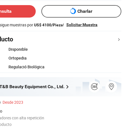
nsulta
Charlar
nsigue muestras por
!
Solicitar Muestra
US$ 4100/Pieza
ducto
Disponible
Ortopedia
Regulació Biológica
&B Beauty Equipment Co., Ltd.
e
Desde 2023
do
dores con alta repetición
roducto