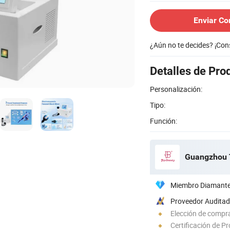
Enviar Co
¿Aún no te decides? ¡Co
Detalles de Pro
Personalización:
Tipo:
Función:
Guangzhou T
Miembro Diamant
Proveedor Audita
Elección de compra
Certificación de P