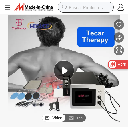
Abrir
Vídeo
1
/
6