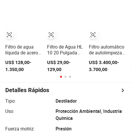
líquidos de agua,
Aguas Residuales
aceite, pintura y
Industriales
productos
químicos
Filtro de agua
Filtro de Agua HL
Filtro automático
líquida de acero
10 20 Pulgada
de autolimpieza
inoxidable para
Micro Ss 304
de alta capacidad
US$ 128,00-
US$ 29,00-
US$ 3.400,00-
bolsa única y
316L Carcasa de
para la filtración
1.350,00
129,00
3.700,00
múltiple de
Filtro de Agua de
de líquidos
PP/PE/Nylon
Acero Inoxidable
químicos
304/316
de Cartucho
industriales
Único y Múltiple
Detalles Rápidos
para Filtración de
Aceite Líquido
Tipo:
Destilador
Industrial
Uso:
Protección Ambiental, Industria
Química
Fuerza motriz:
Presión