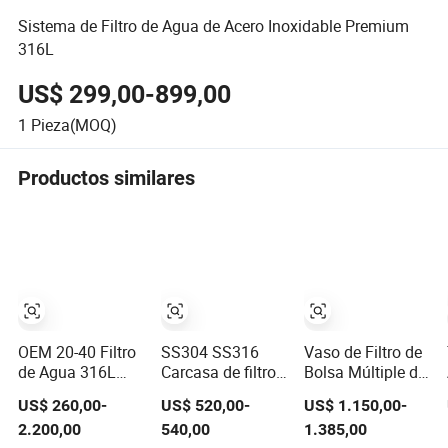
Sistema de Filtro de Agua de Acero Inoxidable Premium
316L
US$ 299,00-899,00
1
Pieza(MOQ)
Productos similares
OEM 20-40 Filtro
SS304 SS316
Vaso de Filtro de
de Agua 316L
Carcasa de filtro
Bolsa Múltiple de
Carcasa de Filtro
de bolsa
Acero Inoxidable
US$ 260,00-
US$ 520,00-
US$ 1.150,00-
Líquido Redonda
industrial para
4 para
2.200,00
540,00
1.385,00
Sanitaria Simple
filtración de
Tratamiento de