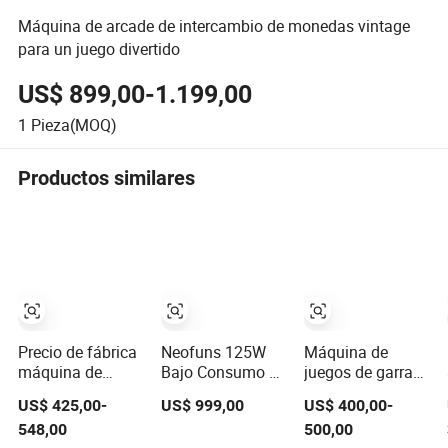
Máquina de arcade de intercambio de monedas vintage
para un juego divertido
US$ 899,00-1.199,00
1
Pieza(MOQ)
Productos similares
Precio de fábrica
Neofuns 125W
Máquina de
máquina de
Bajo Consumo 21
juegos de garra
juego de empuje
Pulgada Gabinete
de premios de
US$ 425,00-
US$ 999,00
US$ 400,00-
de monedas
de Hierro
peluches operada
548,00
500,00
operada por
Máquina
por monedas en