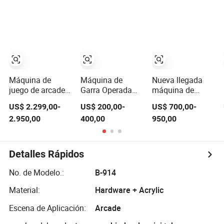
monedas incluye
Expendedora de
arcade
cambiador de
Garra Operada
monedas y
por Monedas
aceptador de
Redención de
billetes agujero
Premios
de bonificación
empujador de
monedas
Máquina de
Máquina de
Nueva llegada
juego de arcade
Garra Operada
máquina de
de boletos de
por Monedas
juegos de
US$ 2.299,00-
US$ 200,00-
US$ 700,00-
alma de
Juego de Arcade
habilidad vertical
2.950,00
400,00
950,00
operación
Mini Grúa
con pantalla
eléctrica de larga
Juguete Máquina
táctil IR operada
duración para
Expendedora
por monedas 32"
lugares de
marco de madera
Detalles Rápidos
entretenimiento
Northern Link
No. de Modelo.:
B-914
Material:
Hardware + Acrylic
Escena de Aplicación:
Arcade