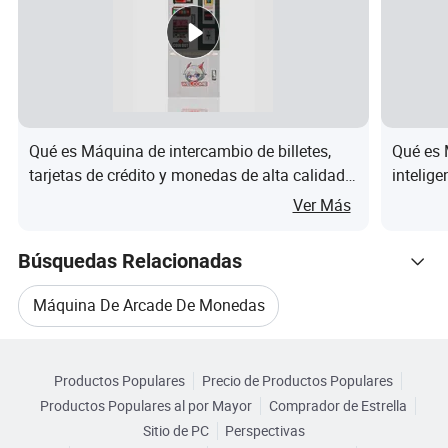
Materi
Hardware Acrílico
al
Tamañ
o de la
(L)26*(W)32*(H)81CM
máqui
Qué es Máquina de intercambio de billetes,
Qué es
na
tarjetas de crédito y monedas de alta calidad
intelige
Riteng
máquina
Otros
Ver Más
tienda,
tamañ
Personalizado
monedas
os
Búsquedas Relacionadas
Peso
16KG
Máquina De Arcade De Monedas
Grupo
Navegar por Categorías
Máquina De Videojuegos De Monedas
de
Edad 5
Productos Populares
Precio de Productos Populares
destino
Productos Populares al por Mayor
Comprador de Estrella
Máquina Para Niños De Monedas
Ámbito
Centros comerciales, cines, galerías
Sitio de PC
Perspectivas