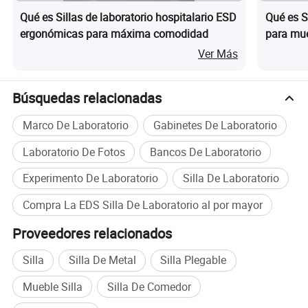
MOQ
10PCS
Qué es Sillas de laboratorio hospitalario ESD
Qué es Si
Paquete
Paquete K/D, cartones de papel estándar de 5 capas.
ergonómicas para máxima comodidad
para mueb
Tamaño del producto / Tamaño del embalaje:
silla ant
Ver Más
Anc
×
hur
Profundidad
×
Altura
a
Búsquedas relacionadas
Tamaño del
53
47
97-121
cm
producto
Marco De Laboratorio
Gabinetes De Laboratorio
Tamaño del
64
22
60
cm
paquete
Laboratorio De Fotos
Bancos De Laboratorio
G.W/KGS
13
kg
N.W/KGS
12
kg
Experimento De Laboratorio
Silla De Laboratorio
Cant. Para 20'GP
309
PC
0,08
CTN/ volumen
m3
4
Cant. Para 40'HQ
785
PC
Compra La EDS Silla De Laboratorio al por mayor
Proveedores relacionados
Silla
Silla De Metal
Silla Plegable
Mueble Silla
Silla De Comedor