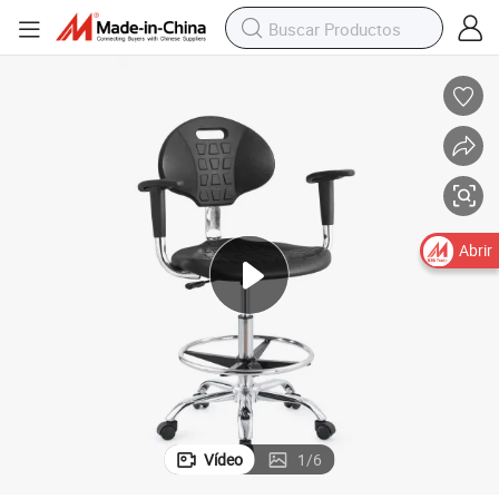
Abrir
Vídeo
1
/
6