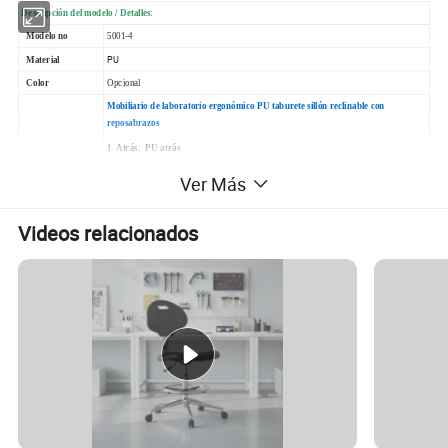
Descripción del modelo / Detalles:
Modelo no
5001-4
PU
Material
Color
Opcional
Mobiliario de laboratorio ergonómico PU taburete sillón reclinable con
reposabrazos
1. Atrás: PU atrás
2. Asiento: Asiento PU
Ver Más
3. Mecanismo: Mecanismo de una palanca hacia arriba-abajo
Características
4. Gaslift: Elevación de gas cromada
Videos relacionados
5. Base: 300mm base cromada
6. Rueda: 60mm rueda de nylon
7. Reposapiés: Reposapiés cromado
Hecho a medida
Hecho a medida disponible, fábrica profesional OEM ODM
Garantía
3 años
Tiempo de entrega
25-35 días después de recibir el 30% de depósito
Puerto de loding
Foshan /Shenzhen
Condiciones de
T/T con 30% de depósito, 70% de saldo antes de la entrega
pago