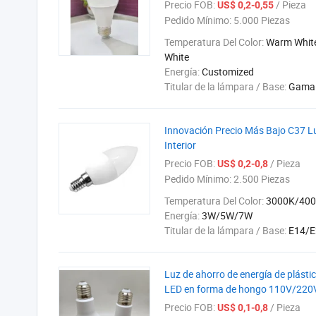
Precio FOB:
/ Pieza
US$ 0,2-0,55
Pedido Mínimo:
5.000 Piezas
Temperatura Del Color:
Warm Whit
White
Energía:
Customized
Titular de la lámpara / Base:
Gama 
Innovación Precio Más Bajo C37 L
Interior
Precio FOB:
/ Pieza
US$ 0,2-0,8
Pedido Mínimo:
2.500 Piezas
Temperatura Del Color:
3000K/40
Energía:
3W/5W/7W
Titular de la lámpara / Base:
E14/E
Luz de ahorro de energía de plást
LED en forma de hongo 110V/220
Precio FOB:
/ Pieza
US$ 0,1-0,8