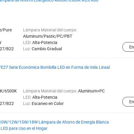
e/Pure
Lámpara Material del cuerpo:
Aluminum/Pastic/PC/PBT
W
LED:
Alta-Potencia
En
27/B22
Luz:
Cambio Gradual
27 Serie Económica Bombilla LED en Forma de Vela Lineal
0K/6500K
Lámpara Material del cuerpo:
Aluminum+PC
LED:
Alta-Potencia
En
27/B22
Luz:
Escaneo en Color
10W/12W/15W/18W Lámpara de Ahorro de Energía Blanca
LED para Uso en el Hogar