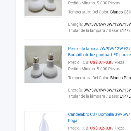
Pedido Mínimo:
5.000 Piezas
Temperatura Del Color:
Blanco Cál
Energía:
3W/5W/6W/8W/12W/15
Titular de la lámpara / Base:
E14/E
Precio de fábrica 7W/9W/12W E27 
Bombilla de luz puntual LED para e
Precio FOB:
/ Pieza
US$ 0,1-0,8
Pedido Mínimo:
5.000 Piezas
Temperatura Del Color:
Blanco Pur
Energía:
3W/5W/6W/8W/12W/15
Titular de la lámpara / Base:
E14/E
Candelabro C37 Bombilla 3W/5W/
hogar
Precio FOB:
/ Pieza
US$ 0,2-0,8