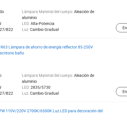
ido
Lámpara Material del cuerpo:
Aleación de
aluminio
W
LED:
Alta-Potencia
En
27/B22
Luz:
Cambio Gradual
R63 Lámpara de ahorro de energía reflector 85-250V
scritorio baño
o
Lámpara Material del cuerpo:
Aleación de
aluminio
W
LED:
2835/5730
En
27/B22
Luz:
Cambio Gradual
7W 110V/220V 2700K/6500K Luz LED para decoración del