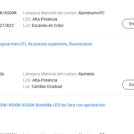
0K/6500K
Lámpara Material del cuerpo:
Aluminum+PC
LED:
Alta-Potencia
En
27/B22
Luz:
Escaneo en Color
piral mini CFL de precios superiores, fluorescente
ido
Lámpara Material del cuerpo:
Aluminio
LED:
Alta-Potencia
En
Luz:
Cambio Gradual
000K/4000K/6500K Bombilla LED de Cera con aprobación