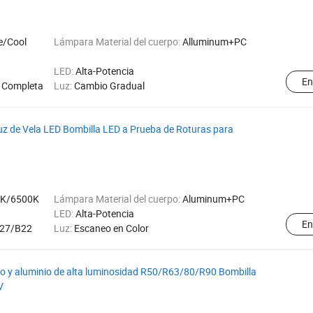
e/Cool
Lámpara Material del cuerpo:
Alluminum+PC
LED:
Alta-Potencia
En
Completa
Luz:
Cambio Gradual
uz de Vela LED Bombilla LED a Prueba de Roturas para
0K/6500K
Lámpara Material del cuerpo:
Aluminum+PC
LED:
Alta-Potencia
En
27/B22
Luz:
Escaneo en Color
ico y aluminio de alta luminosidad R50/R63/80/R90 Bombilla
V