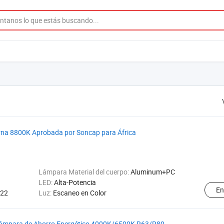
rna 8800K Aprobada por Soncap para África
Lámpara Material del cuerpo:
Aluminum+PC
LED:
Alta-Potencia
En
B22
Luz:
Escaneo en Color
 Lámpara de Ahorro Energético 4000K/6500K R63/R80