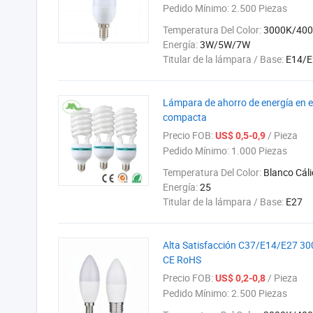
Pedido Mínimo:
2.500 Piezas
Temperatura Del Color:
3000K/40
Energía:
3W/5W/7W
Titular de la lámpara / Base:
E14/E
Lámpara de ahorro de energía en es
compacta
Precio FOB:
/ Pieza
US$ 0,5-0,9
Pedido Mínimo:
1.000 Piezas
Temperatura Del Color:
Blanco Cál
Energía:
25
Titular de la lámpara / Base:
E27
Alta Satisfacción C37/E14/E27 3
CE RoHS
Precio FOB:
/ Pieza
US$ 0,2-0,8
Pedido Mínimo:
2.500 Piezas