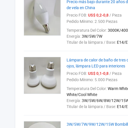
Precio más bajo durante 20 años d
de vela en China
Precio FOB:
/ Pieza
US$ 0,2-0,8
Pedido Mínimo:
2.500 Piezas
Temperatura Del Color:
3000K/40
Energía:
3W/5W/7W
Titular de la lámpara / Base:
E14/E
Lámpara de calor de baño de tres c
ojos, lámpara LED para interiores
Precio FOB:
/ Pieza
US$ 0,1-0,8
Pedido Mínimo:
5.000 Piezas
Temperatura Del Color:
Warm Whit
White/Cool White
Energía:
3W/5W/6W/8W/12W/15
Titular de la lámpara / Base:
E14/E
3W/5W/7W/9W/12W/15W Bombilla LE