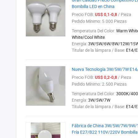
Bombilla LED en China
Precio FOB:
/ Pieza
US$ 0,1-0,8
Pedido Mínimo:
5.000 Piezas
Temperatura Del Color:
Warm Whit
White/Cool White
Energía:
3W/5W/6W/8W/12W/15
Titular de la lámpara / Base:
E14/E
Nueva Tecnología 3W/5W/7W E14/E
Precio FOB:
/ Pieza
US$ 0,2-0,8
Pedido Mínimo:
2.500 Piezas
Temperatura Del Color:
3000K/40
Energía:
3W/5W/7W
Titular de la lámpara / Base:
E14/E
Fábrica de China 3W/5W/7W/9W/
Fría E27/B22 110V/220V Bombilla 