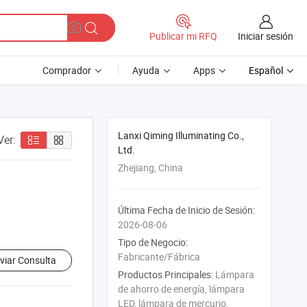
Iniciar sesión
Publicar mi RFQ
Comprador
Ayuda
Apps
Español
Lanxi Qiming Illuminating Co.,
Ver:
Ltd.
Zhejiang, China
Última Fecha de Inicio de Sesión:
2026-08-06
Tipo de Negocio:
Fabricante/Fábrica
viar Consulta
Productos Principales:
Lámpara
de ahorro de energía, lámpara
LED, lámpara de mercurio,