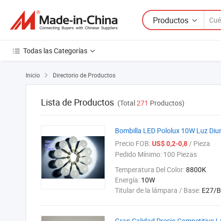
Productos
Todas las Categorías
Inicio
Directorio de Productos

Lista de Productos
(Total
271
Productos)
Bombilla LED Pololux 10W Luz Diu
Precio FOB:
/ Pieza
US$ 0,2-0,8
Pedido Mínimo:
100 Piezas
Temperatura Del Color:
8800K
Energía:
10W
Titular de la lámpara / Base:
E27/
Gran Calidad Precio Competitivo