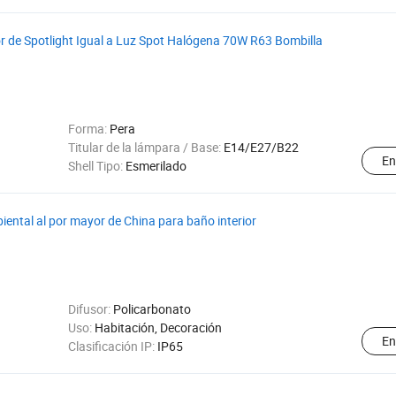
 de Spotlight Igual a Luz Spot Halógena 70W R63 Bombilla
Forma:
Pera
Titular de la lámpara / Base:
E14/E27/B22
En
Shell Tipo:
Esmerilado
biental al por mayor de China para baño interior
Difusor:
Policarbonato
Uso:
Habitación, Decoración
En
Clasificación IP:
IP65