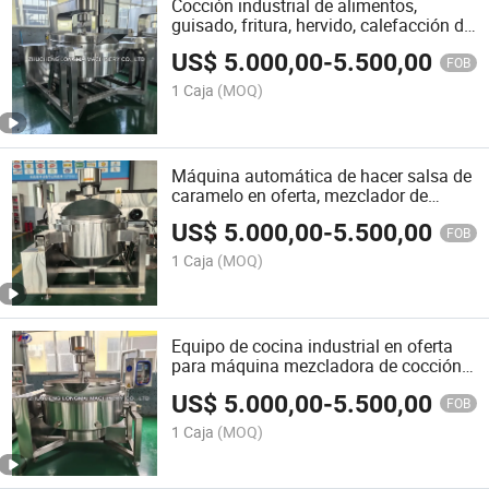
Cocción industrial de alimentos,
guisado, fritura, hervido, calefacción de
gas natural, automatizado, planetario
US$
5.000,00
-
5.500,00
FOB
1 Caja
(MOQ)
Máquina automática de hacer salsa de
caramelo en oferta, mezclador de
cocina para dulces
US$
5.000,00
-
5.500,00
FOB
1 Caja
(MOQ)
Equipo de cocina industrial en oferta
para máquina mezcladora de cocción
de pasta
US$
5.000,00
-
5.500,00
FOB
1 Caja
(MOQ)