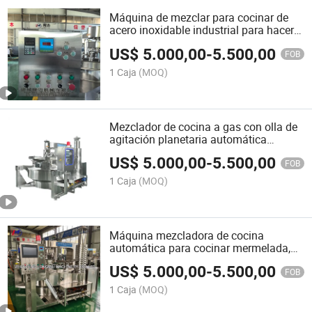
Máquina de mezclar para cocinar de
acero inoxidable industrial para hacer
mermelada de piña de fábrica OEM
US$
5.000,00
-
5.500,00
FOB
1 Caja
(MOQ)
Mezclador de cocina a gas con olla de
agitación planetaria automática
industrial para pasta de huevo
US$
5.000,00
-
5.500,00
FOB
1 Caja
(MOQ)
Máquina mezcladora de cocina
automática para cocinar mermelada,
salsa, caramelos y salsa de chile
US$
5.000,00
-
5.500,00
FOB
1 Caja
(MOQ)