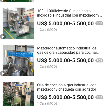
100L-1000lelectric Olla de acero
inoxidable industrial con mezclador y
agitador
US$
5.000,00
-
5.500,00
FOB
1 Caja
(MOQ)
Mezclador automático industrial de
gas de gran capacidad para cocinar
salsas alimentarias en venta
US$
5.000,00
-
5.500,00
FOB
1 Caja
(MOQ)
Olla de cocción a gas industrial con
mezclador y chaqueta con agitador
US$
5.000,00
-
5.500,00
FOB
1 Caja
(MOQ)