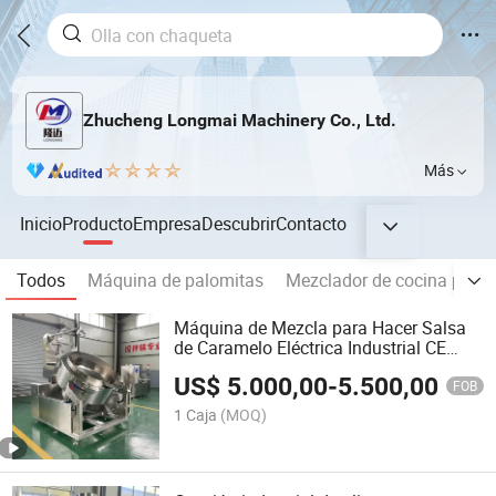
Zhucheng Longmai Machinery Co., Ltd.
Más
Inicio
Producto
Empresa
Descubrir
Contacto
Todos
Máquina de palomitas
Mezclador de cocina plane
Máquina de Mezcla para Hacer Salsa
de Caramelo Eléctrica Industrial CE
Approved100L-500L
US$
5.000,00
-
5.500,00
FOB
1 Caja
(MOQ)