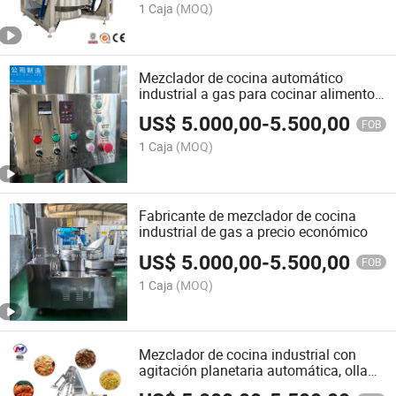
1 Caja
(MOQ)
Mezclador de cocina automático
industrial a gas para cocinar alimentos,
mezclador de cocina para salsa de
US$
5.000,00
-
5.500,00
chile y frijoles
FOB
1 Caja
(MOQ)
Fabricante de mezclador de cocina
industrial de gas a precio económico
US$
5.000,00
-
5.500,00
FOB
1 Caja
(MOQ)
Mezclador de cocina industrial con
agitación planetaria automática, olla
con chaqueta de vapor para salsa de