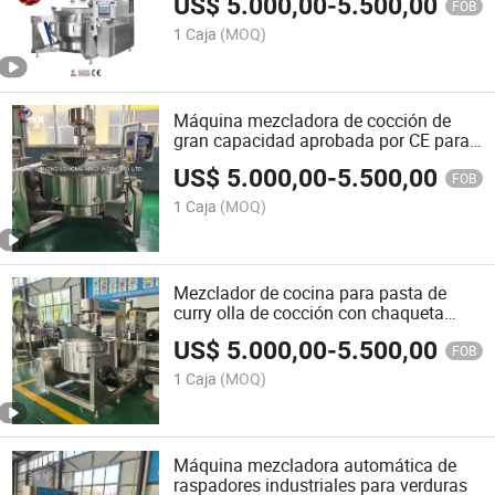
US$
5.000,00
-
5.500,00
chile
FOB
1 Caja
(MOQ)
Máquina mezcladora de cocción de
gran capacidad aprobada por CE para
la elaboración de mermelada y salsa
US$
5.000,00
-
5.500,00
FOB
1 Caja
(MOQ)
Mezclador de cocina para pasta de
curry olla de cocción con chaqueta
automática equipo de cocina
US$
5.000,00
-
5.500,00
FOB
1 Caja
(MOQ)
Máquina mezcladora automática de
raspadores industriales para verduras