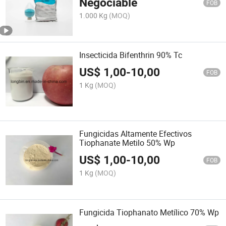
Negociable
FOB
1.000 Kg
(MOQ)
Insecticida Bifenthrin 90% Tc
US$
1,00
-
10,00
FOB
1 Kg
(MOQ)
Fungicidas Altamente Efectivos
Tiophanate Metilo 50% Wp
US$
1,00
-
10,00
FOB
1 Kg
(MOQ)
Fungicida Tiophanato Metílico 70% Wp