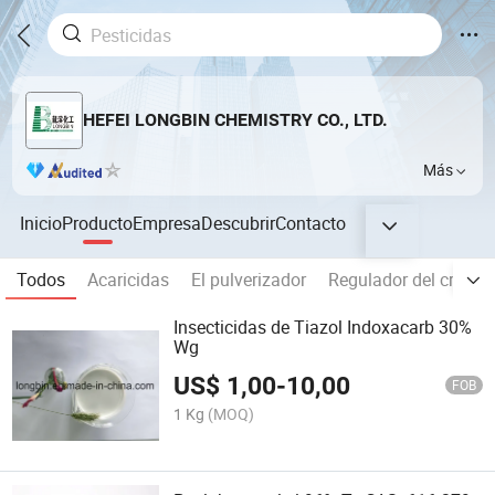
HEFEI LONGBIN CHEMISTRY CO., LTD.
Más
Inicio
Producto
Empresa
Descubrir
Contacto
Todos
Acaricidas
El pulverizador
Regulador del crecim
Insecticidas de Tiazol Indoxacarb 30%
Wg
US$
1,00
-
10,00
FOB
1 Kg
(MOQ)