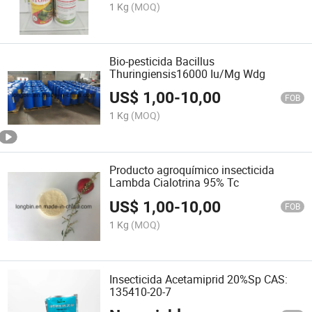
1 Kg
(MOQ)
Bio-pesticida Bacillus
Thuringiensis16000 Iu/Mg Wdg
US$
1,00
-
10,00
FOB
1 Kg
(MOQ)
Producto agroquímico insecticida
Lambda Cialotrina 95% Tc
US$
1,00
-
10,00
FOB
1 Kg
(MOQ)
Insecticida Acetamiprid 20%Sp CAS:
135410-20-7