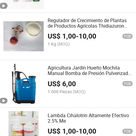
Regulador de Crecimiento de Plantas
de Productos Agrícolas Thidiazuron
98% Tc
US$
1,00
-
10,00
FOB
1 Kg
(MOQ)
Agricultura Jardín Huerto Mochila
Manual Bomba de Presión Pulverizador
Químico
US$
6,00
FOB
1.000 Piezas
(MOQ)
Lambda Cihalotrin Altamente Efectivo
2.5% Me
US$
1,00
-
10,00
FOB