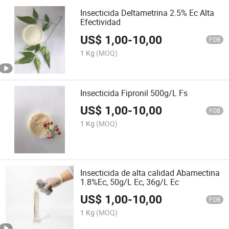
Insecticida Deltametrina 2.5% Ec Alta
Efectividad
US$
1,00
-
10,00
FOB
1 Kg
(MOQ)
Insecticida Fipronil 500g/L Fs
US$
1,00
-
10,00
FOB
1 Kg
(MOQ)
Insecticida de alta calidad Abamectina
1.8%Ec, 50g/L Ec, 36g/L Ec
US$
1,00
-
10,00
FOB
1 Kg
(MOQ)