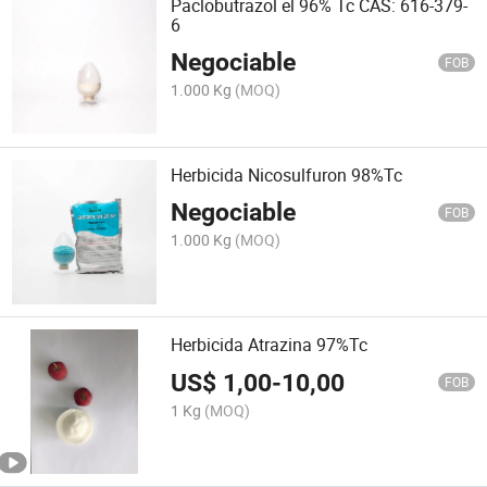
Paclobutrazol el 96% Tc CAS: 616-379-
6
Negociable
FOB
1.000 Kg
(MOQ)
Herbicida Nicosulfuron 98%Tc
Negociable
FOB
1.000 Kg
(MOQ)
Herbicida Atrazina 97%Tc
US$
1,00
-
10,00
FOB
1 Kg
(MOQ)