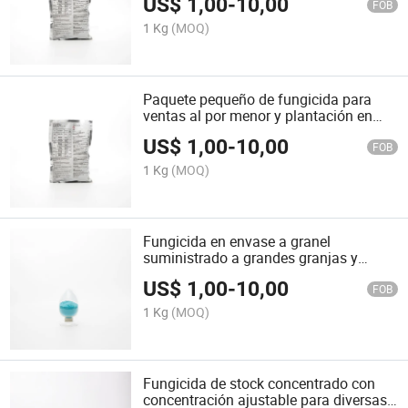
US$
1,00
-
10,00
FOB
1 Kg
(MOQ)
Paquete pequeño de fungicida para
ventas al por menor y plantación en
pequeños jardines familiares
US$
1,00
-
10,00
FOB
1 Kg
(MOQ)
Fungicida en envase a granel
suministrado a grandes granjas y
mayoristas agropecuarios
US$
1,00
-
10,00
FOB
1 Kg
(MOQ)
Fungicida de stock concentrado con
concentración ajustable para diversas