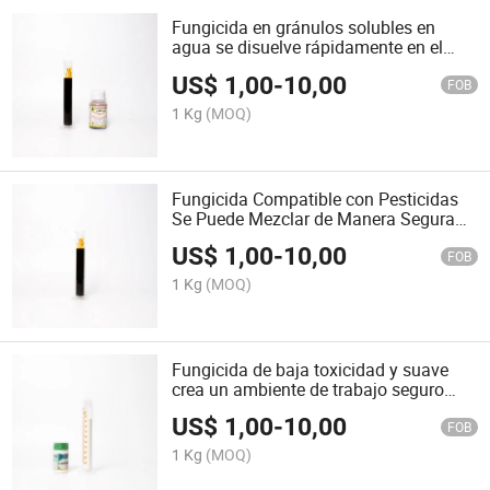
Fungicida en gránulos solubles en
agua se disuelve rápidamente en el
agua de riego agrícola
US$
1,00
-
10,00
FOB
1 Kg
(MOQ)
Fungicida Compatible con Pesticidas
Se Puede Mezclar de Manera Segura
con Agroquímicos Comunes
US$
1,00
-
10,00
FOB
1 Kg
(MOQ)
Fungicida de baja toxicidad y suave
crea un ambiente de trabajo seguro
para los agricultores
US$
1,00
-
10,00
FOB
1 Kg
(MOQ)