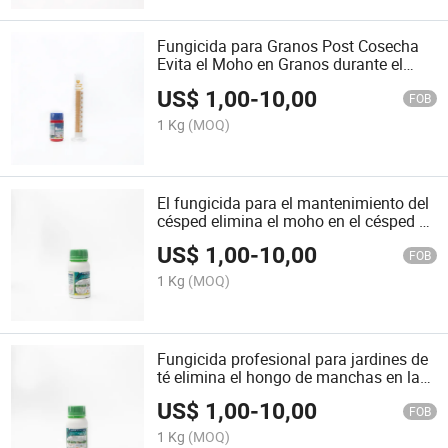
Fungicida para Granos Post Cosecha
Evita el Moho en Granos durante el
Almacenamiento a Largo Plazo en
US$
1,00
-
10,00
Almacenes
FOB
1 Kg
(MOQ)
El fungicida para el mantenimiento del
césped elimina el moho en el césped de
estadios y parques
US$
1,00
-
10,00
FOB
1 Kg
(MOQ)
Fungicida profesional para jardines de
té elimina el hongo de manchas en las
hojas de los arbustos de té
US$
1,00
-
10,00
FOB
1 Kg
(MOQ)