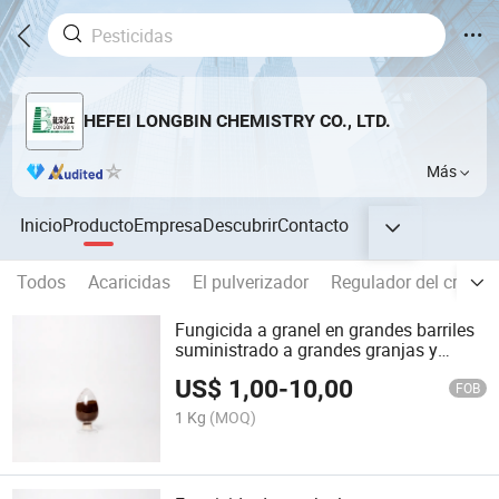
HEFEI LONGBIN CHEMISTRY CO., LTD.
Más
Inicio
Producto
Empresa
Descubrir
Contacto
Todos
Acaricidas
El pulverizador
Regulador del crecim
Fungicida a granel en grandes barriles
suministrado a grandes granjas y
mayoristas agropecuarios
US$
1,00
-
10,00
FOB
1 Kg
(MOQ)