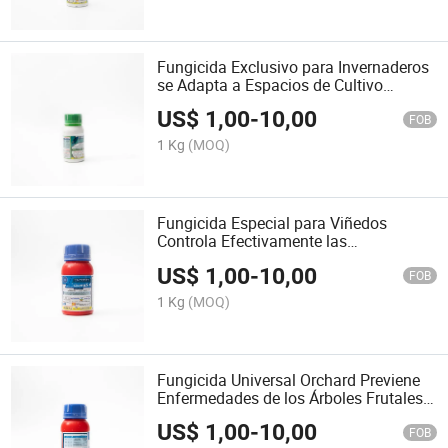
Fungicida Exclusivo para Invernaderos
se Adapta a Espacios de Cultivo
Cerrados con Alta Humedad
US$
1,00
-
10,00
FOB
1 Kg
(MOQ)
Fungicida Especial para Viñedos
Controla Efectivamente las
Enfermedades de Mildiu en las Vides
US$
1,00
-
10,00
FOB
1 Kg
(MOQ)
Fungicida Universal Orchard Previene
Enfermedades de los Árboles Frutales
de Cítricos y Manzanas
US$
1,00
-
10,00
FOB