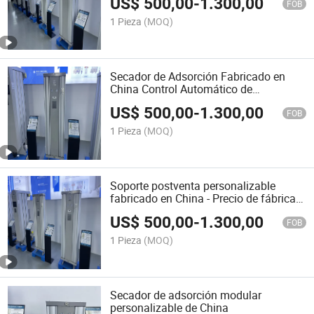
US$
500,00
-
1.300,00
FOB
1 Pieza
(MOQ)
Secador de Adsorción Fabricado en
China Control Automático de
Producción de Oxígeno
US$
500,00
-
1.300,00
FOB
1 Pieza
(MOQ)
Soporte postventa personalizable
fabricado en China - Precio de fábrica
secador de adsorción
US$
500,00
-
1.300,00
FOB
1 Pieza
(MOQ)
Secador de adsorción modular
personalizable de China