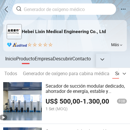
Hebei Lixin Medical Engineering Co., Ltd
Más
Inicio
Producto
Empresa
Descubrir
Contacto
Todos
Generador de oxígeno para cabina médica
Secado
Secador de succión modular dedicado,
ahorrador de energía, estable y
duradero
US$
500,00
-
1.300,00
FOB
1 Set
(MOQ)