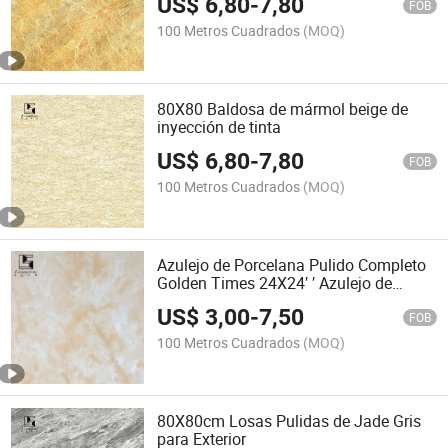
US$
6,80
-
7,80
FOB
100 Metros Cuadrados
(MOQ)
80X80 Baldosa de mármol beige de
inyección de tinta
US$
6,80
-
7,80
FOB
100 Metros Cuadrados
(MOQ)
Azulejo de Porcelana Pulido Completo
Golden Times 24X24′ ′ Azulejo de
China
US$
3,00
-
7,50
FOB
100 Metros Cuadrados
(MOQ)
80X80cm Losas Pulidas de Jade Gris
para Exterior