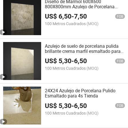
Diseño de Mármol 600X600
800X800mm Azulejo de Porcelana
para Piso de Vestíbulo
US$
6,50
-
7,50
FOB
100 Metros Cuadrados
(MOQ)
Azulejo de suelo de porcelana pulida
brillante crema marfil esmaltado para
hotel
US$
5,30
-
6,50
FOB
100 Metros Cuadrados
(MOQ)
24X24 Azulejo de Porcelana Pulido
Esmaltado para 4s Tienda
US$
5,30
-
6,50
FOB
100 Metros Cuadrados
(MOQ)