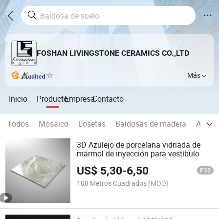
FOSHAN LIVINGSTONE CERAMICS CO.,LTD
Más
Inicio
Producto
Empresa
Contacto
Todos
Mosaico
Losetas
Baldosas de madera
Azulej
3D Azulejo de porcelana vidriada de
mármol de inyección para vestíbulo
US$
5,30
-
6,50
FOB
100 Metros Cuadrados
(MOQ)