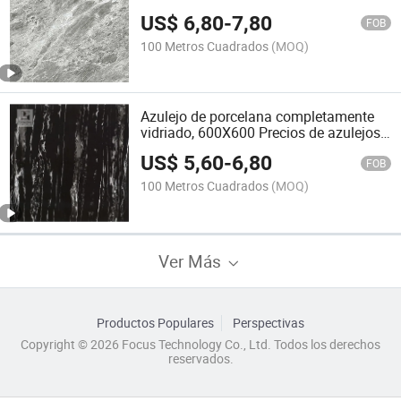
US$
6,80
-
7,80
FOB
100 Metros Cuadrados
(MOQ)
Azulejo de porcelana completamente
vidriado, 600X600 Precios de azulejos
de porcelana, Diseños de baldosas de
US$
5,60
-
6,80
mármol negro para el suelo
FOB
100 Metros Cuadrados
(MOQ)
Ver Más
Productos Populares
Perspectivas
Copyright © 2026 Focus Technology Co., Ltd. Todos los derechos
reservados.