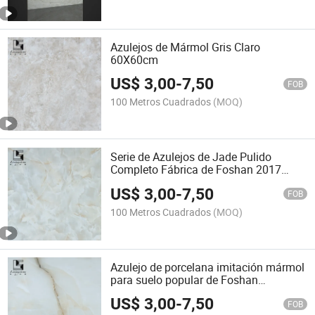
Azulejos de Mármol Gris Claro
60X60cm
US$
3,00
-
7,50
FOB
100 Metros Cuadrados
(MOQ)
Serie de Azulejos de Jade Pulido
Completo Fábrica de Foshan 2017
Nuevo Diseño de Azulejo Cerámico
US$
3,00
-
7,50
FOB
100 Metros Cuadrados
(MOQ)
Azulejo de porcelana imitación mármol
para suelo popular de Foshan
600X600mm
US$
3,00
-
7,50
FOB