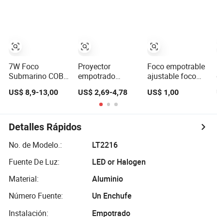
interior para
decoración de
sala de estar y
dormitorio, foco
empotrado
redondo
7W Foco
Proyector
Foco empotrable
Submarino COB
empotrado
ajustable foco
de Alta Lumen 1-
antideslumbrante
empotrable
US$ 8,9-13,00
US$ 2,69-4,78
US$ 1,00
25W Luz de
de aluminio para
telescópico LED
Jardín para
interiores de hotel
foco empotrable
Piscina y Acuario
3W 5W 9W 15W
telescópico
Iluminación de
foco LED COB
Detalles Rápidos
Jardín y Césped y
Foco para
No. de Modelo.:
LT2216
Árboles Jardín y
Fuente De Luz:
LED or Halogen
Césped
Material:
Aluminio
Número Fuente:
Un Enchufe
Instalación:
Empotrado