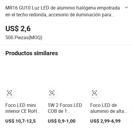
MR16 GU10 Luz LED de aluminio halógena empotrada
en el techo redonda, accesorio de iluminación para
hotel y hogar, marco de foco ajustable, luz de
US$ 2,6
downlight
500
Piezas(MOQ)
Productos similares
Foco LED mini
5W 2 Focos LED
Foco LED de
interior CE RoHS
COB de 1
aluminio de alta
para exhibiciones
pulgada 3000-
luminosidad con
US$ 10,7-12,5
US$ 0,9-1,00
US$ 2,99-6,99
elegantes de
6000K AC185-
diferente color de
joyas y relojes
265V Iluminación
cuerpo 12W