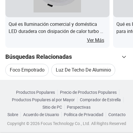
Qué es Iluminación comercial y doméstica
Qué es 
LED duradera con disipación de calor turbo de
para in
aluminio grueso, downlight
Ver Más
Búsquedas Relacionadas
Modelo no
LT2216
Foco Empotrado
Luz De Techo De Aluminio
Certificación
CE, RoHS
Material
Aluminio
Categorias Relacionadas
Foco De Aluminio
Foco Empotrable De Aluminio
Tamaño del producto
Φ84 x H25mm
Productos Populares
Precio de Productos Populares
Navegar por Categorías
Productos Populares al por Mayor
Comprador de Estrella
Foco De Luz De Aluminio
Recorte
75mm
Sitio de PC
Perspectivas
Bombilla
GU10/MR16
Sobre
Acuerdo de Usuario
Política de Privacidad
Contacto
Luz De Techo Empotrada
Copyright © 2026 Focus Technology Co., Ltd. All Rights Reserved
Soporte de lámpara
GU10/GU5,3