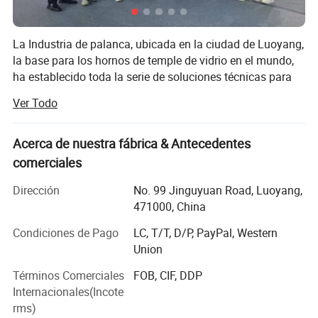
ráfaga de frío. A fin de mejorar el rendimiento de
acero.
La Industria de palanca, ubicada en la ciudad de Luoyang,
la base para los hornos de temple de vidrio en el mundo,
Índice Básico:
ha establecido toda la serie de soluciones técnicas para
los productos de vidrio templado planos y doblados para
Ver Todo
satisfacer las demandas en las industrias de
Función
Vidrio transporte
arquitecturas, automoción, muebles, electrodomésticos,
El color
El Amarillo dorado o personalizado
automóviles y energía solar, especialmente, podríamos
Acerca de nuestra fábrica & Antecedentes
ofrecer la línea de producción de vidrio para automóviles
comerciales
Aplicación
Cable automotriz, industrial hilo de coser
completa más avanzada y la línea de plastificación de
La forma
Redondos o cuadrados
Dirección
No. 99 Jinguyuan Road, Luoyang,
vidrio plano de mayor automatización.
471000, China
Puede elegir una sola máquina o una solución completa.
Condiciones de Pago
LC, T/T, D/P, PayPal, Western
La estructura técnica-comercial razonable asegura la alta
Union
eficiencia y competencia profesional en cada etapa de las
relaciones comerciales cliente-proveedor.
Composición
100%
Aramida kevlar (poli)
Términos Comerciales
FOB, CIF, DDP
Internacionales(Incote
Gama principal de productos:
Resistencia a la ruptura
353N
rms)
Apariencia
Cuerda