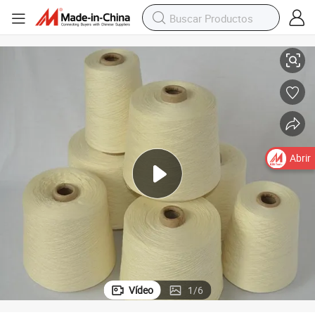
ar Fuerte 1000 Den, Cordón de Aramida Kevlar, Hilo de Aramida Kevlar
Hilo de Aramida Kevlar Fuerte 1000 Den para Tejer, Hilo de Aramida Kevl
Abrir
Vídeo
1
/
6