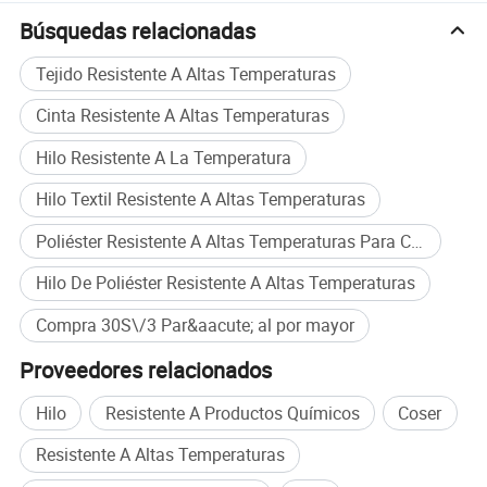
los clientes, Y la calidad y el servicio es nuestra primera
Búsquedas relacionadas
preocupación, tenemos un equipo de ingenieros con
decenas de años de experiencia en la industria de
Tejido Resistente A Altas Temperaturas
procesamiento de vidrio
Cinta Resistente A Altas Temperaturas
le proporcionaremos productos de calidad, precios
Hilo Resistente A La Temperatura
competitivos, soporte técnico
Hilo Textil Resistente A Altas Temperaturas
Poliéster Resistente A Altas Temperaturas Para Coser
Hilo De Poliéster Resistente A Altas Temperaturas
Compra 30S\/3 Par&aacute; al por mayor
Proveedores relacionados
Hilo
Resistente A Productos Químicos
Coser
Resistente A Altas Temperaturas