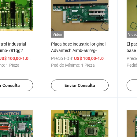
Vídeo
Víde
rol Industrial
Placa base industrial original
El pa
Aimb-781qg2
Advantech Aimb-562vg-
base
g
Gra1e/00A1e Aimb-562g2
PCI-6
/ Pieza
Precio FOB:
/ Pieza
Preci
US$ 100,00-1.000,00
US$ 100,00-1.000,00
945 Placa base
para 
mo:
1 Pieza
Pedido Mínimo:
1 Pieza
Pedid
una g
r Consulta
Enviar Consulta