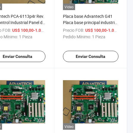
o
Vídeo
ntech PCA-6113p4r Rev.
Placa base Advantech G41
ntrol Industrial Panel de
Placa base principal industrial
con 1-Year Garantía,
Aimb-769vg-00A1e Placa
o FOB:
/ Pieza
Precio FOB:
/ Pi
US$ 100,00-1.000,00
US$ 100,00-1.000,00
nible en Stock
base de control industrial
o Mínimo:
1 Pieza
Pedido Mínimo:
1 Pieza
Aimb-769 Placa base de
cuatro núcleos
Enviar Consulta
Enviar Consulta
o
Vídeo