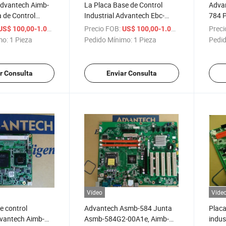
dvantech Aimb-
La Placa Base de Control
Adva
 de Control
Industrial Advantech Ebc-
784 P
imb-784 Rev. A1
Ta17 y la Placa Base
Asmb
/ Pieza
Precio FOB:
/ Pieza
Preci
US$ 100,00-1.000,00
US$ 100,00-1.000,00
rial, Asmb-820-
Industrial I-Join E3100lf-01
Contr
mo:
1 Pieza
Pedido Mínimo:
1 Pieza
Pedid
-820I/821I/822I
están garantizadas por 1 año
Aimb
y han sido probadas con éxito
767g
r Consulta
Enviar Consulta
Vídeo
Víde
e control
Advantech Asmb-584 Junta
Placa
dvantech Aimb-
Asmb-584G2-00A1e, Aimb-
indus