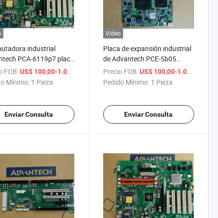
o
Vídeo
tadora industrial
Placa de expansión industrial
ntech PCA-6119p7 placa
de Advantech PCE-5b05
pansión 10 Isa 7 PCI 19
Placa de conversión de
o FOB:
/ Pieza
Precio FOB:
/ Pi
US$ 100,00-1.000,00
US$ 100,00-1.000,00
ra PCA-6119p17
backplane industrial PCE-
o Mínimo:
1 Pieza
Pedido Mínimo:
1 Pieza
ples PCI
5b05
Enviar Consulta
Enviar Consulta