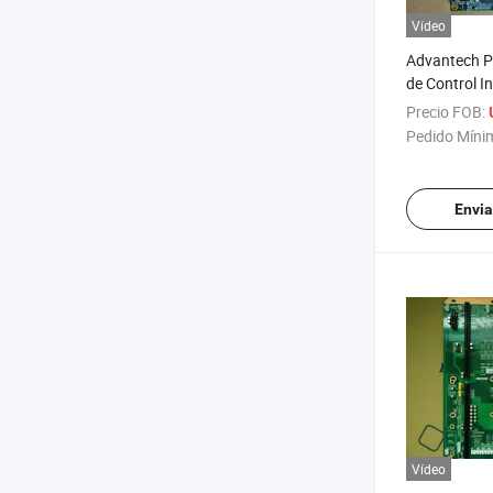
Vídeo
Advantech P
de Control I
5b13-08rev. 
Precio FOB:
PCE-7b08-04
Pedido Míni
04rev. A1 Pl
Industrial en
Envia
Vídeo