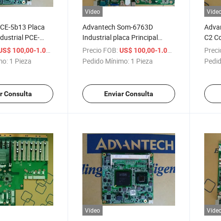
Vídeo
Víde
CE-5b13 Placa
Advantech Som-6763D
Adva
ndustrial PCE-
Industrial placa Principal
C2 Co
A1 Ipc-610L/H,
Som-6763 A1 B1 Comexpress
Piso 
/ Pieza
Precio FOB:
/ Pieza
Preci
US$ 100,00-1.000,00
US$ 100,00-1.000,00
, PCE-7b07-
Industrial Placa principal de la
Dispo
mo:
1 Pieza
Pedido Mínimo:
1 Pieza
Pedid
aca Base
computadora D525
 Stock
r Consulta
Enviar Consulta
Vídeo
Víde