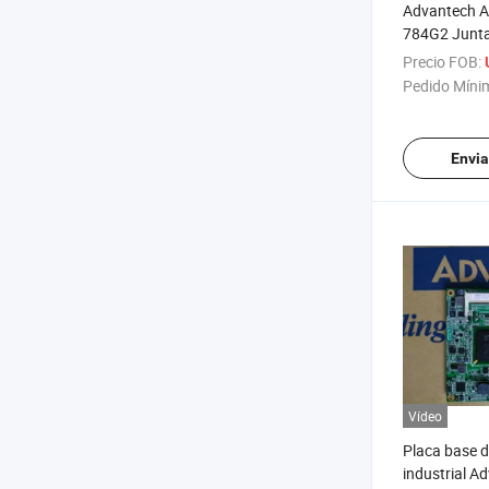
Advantech A
784G2 Junta
Industrial A
Precio FOB:
Junta Indust
Pedido Míni
00A1e, Asmb
Envia
Vídeo
Placa base d
industrial A