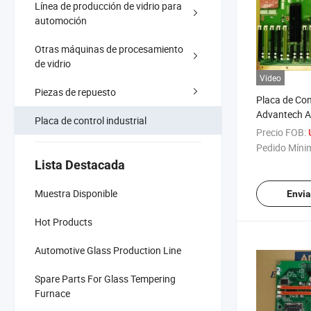
Línea de producción de vidrio para
automoción
Otras máquinas de procesamiento
de vidrio
Vídeo
Piezas de repuesto
Placa de Cont
Advantech 
Placa de control industrial
Aimb-781qv
Precio FOB:
Pedido Míni
Lista Destacada
Muestra Disponible
Envia
Hot Products
Automotive Glass Production Line
Spare Parts For Glass Tempering
Furnace