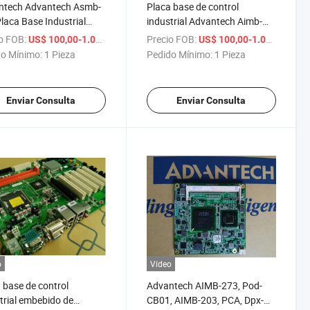
ntech Advantech Asmb-
Placa base de control
laca Base Industrial
industrial Advantech Aimb-
-784 Placa Base de
502 Aimb-502vg-Ksa1e/Aimb-
o FOB:
/ Pieza
Precio FOB:
/ Pi
US$ 100,00-1.000,00
US$ 100,00-1.000,00
ol Industrial, Aimb-767,
502qg2, Aimb-582, Aimb-
o Mínimo:
1 Pieza
Pedido Mínimo:
1 Pieza
-767g2-00A1e, Aimb-
582qg2 Aimb-582qvg, PCM-
2-00A2e
8060,
Enviar Consulta
Enviar Consulta
o
Vídeo
 base de control
Advantech AIMB-273, Pod-
trial embebido de
CB01, AIMB-203, PCA, Dpx-