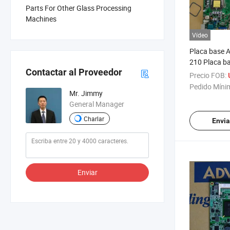
Parts For Other Glass Processing
Machines
Vídeo
Placa base 
210 Placa ba
Contactar al Proveedor
control Aim
Precio FOB:
580, Aimb-
Pedido Míni
Mr. Jimmy
General Manager
Charlar
Envia
Enviar