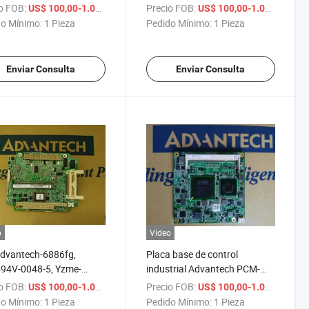
ntech Cm-Ecm3812
6108-S420, AIMB-212, Dac-
o FOB:
/ Pieza
Precio FOB:
/ Pi
US$ 100,00-1.000,00
US$ 100,00-1.000,00
3812 Rev.A2 PC-104,
Bt02 Dac-Bj05-00A1e, la
o Mínimo:
1 Pieza
Pedido Mínimo:
1 Pieza
-764G2-00A1e, Aimb-
oblea-C400e V2.0, la oblea-
g, Aimb214u1201e-T
C400e V2.0, AIMB-252, Dac-
-214e-S6a1e,
Bt07, Namb-380
Enviar Consulta
Enviar Consulta
273G21302
o
Vídeo
dvantech-6886fg,
Placa base de control
94V-0048-5, Yzme-
industrial Advantech PCM-
6-102
3353 módulo de CPU AMD
o FOB:
/ Pieza
Precio FOB:
/ Pi
US$ 100,00-1.000,00
US$ 100,00-1.000,00
03zj0682A02, Mio-
Lx800 PC/104 Plus
o Mínimo:
1 Pieza
Pedido Mínimo:
1 Pieza