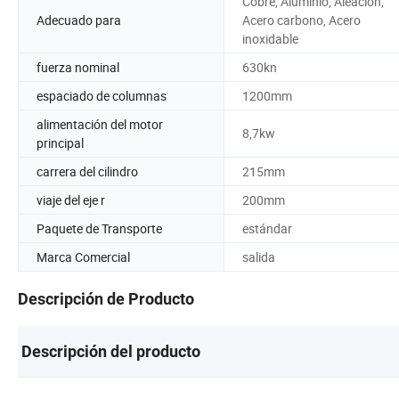
Cobre, Aluminio, Aleación,
Adecuado para
Acero carbono, Acero
inoxidable
fuerza nominal
630kn
espaciado de columnas
1200mm
alimentación del motor
8,7kw
principal
carrera del cilindro
215mm
viaje del eje r
200mm
Paquete de Transporte
estándar
Marca Comercial
salida
Descripción de Producto
Descripción del producto