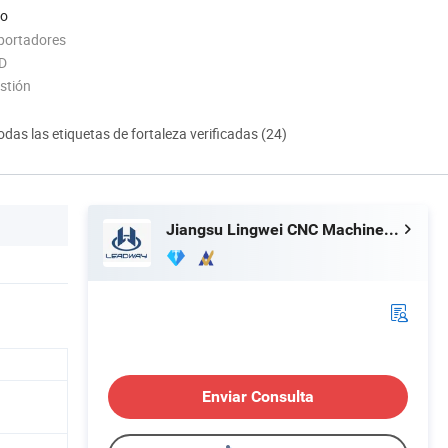
do
portadores
+D
estión
odas las etiquetas de fortaleza verificadas (24)
Jiangsu Lingwei CNC Machine Tool Co., Ltd.
Enviar Consulta