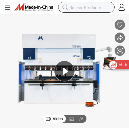
Abrir
Vídeo
1
/
6