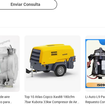
Enviar Consulta
e aire
Top 10 Atlas Copco Xas88 180cfm
Li Auto L9 Pa
co para
7bar Kubota 33kw Compresor de Aire
Repuesto Co