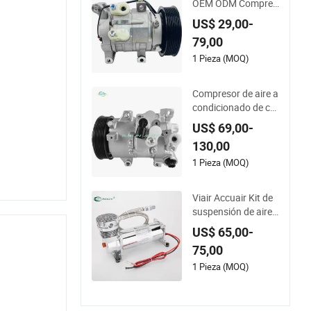
OEM ODM Compres
or de aire acondicio
US$ 29,00-
nado para Toyota H
79,00
ilux Vigo Kun4# Pie
zas de aire acondici
1 Pieza (MOQ)
onado de alta calida
d a precio de fábrica
Compresor de aire a
Denso 10s11d 4472
condicionado de cal
60-8020 447160-19
idad OEM ODM par
US$ 69,00-
70 DCP50092 8832
a piezas y accesorio
0-0K080
130,00
s de coches Toyota
Corolla Altis 88310-
1 Pieza (MOQ)
68031 88310-6803
2 88310-02740 447
Viair Accuair Kit de
260-3373 Kt447280
suspensión de aire c
-9060
ompresor de aire pa
US$ 65,00-
ra autos
75,00
1 Pieza (MOQ)