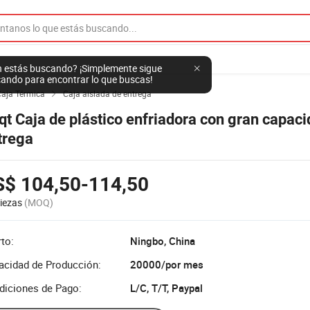
 estás buscando? ¡Simplemente sigue
ando para encontrar lo que buscas!
Caja Térmica
Caja aislada de entrega

qt Caja de plástico enfriadora con gran capac
trega
S$ 104,50-114,50
iezas
(MOQ)
to:
Ningbo, China
acidad de Producción:
20000/por mes
diciones de Pago:
L/C, T/T, Paypal