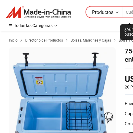
Productos
Todas las Categorías
¿Aún
busc
Inicio
Directorio de Productos
Bolsas, Maletínes y Cajas
Bolsa y 



75
en
U
20 P
Puer
Cap
Con