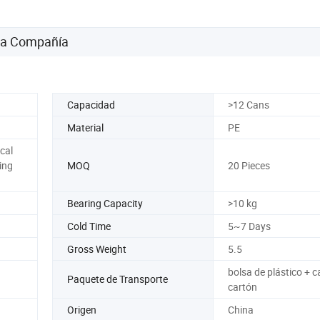
 la Compañía
Capacidad
>12 Cans
Material
PE
cal
ing
MOQ
20 Pieces
Bearing Capacity
>10 kg
Cold Time
5~7 Days
Gross Weight
5.5
bolsa de plástico + c
Paquete de Transporte
cartón
Origen
China