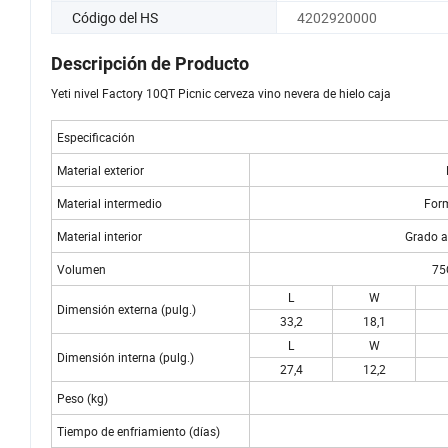
Código del HS
4202920000
Descripción de Producto
Yeti nivel Factory 10QT Picnic cerveza vino nevera de hielo caja
Especificación
Material exterior
Material intermedio
Form
Material interior
Grado a
Volumen
75
L
W
Dimensión externa (pulg.)
33,2
18,1
L
W
Dimensión interna (pulg.)
27,4
12,2
Peso (kg)
Tiempo de enfriamiento (días)