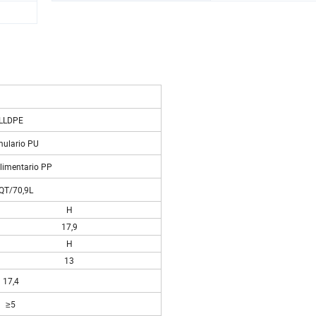
LLDPE
ulario PU
limentario PP
QT/70,9L
H
17,9
H
13
17,4
≥5