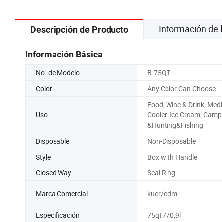
447260-8020 447160-1970
9060
DCP50092 88320-0K080
Información de
Descripción de Producto
Información Básica
No. de Modelo.
B-75QT
Color
Any Color Can Choose
Food, Wine & Drink, Medi
Uso
Cooler, Ice Cream, Camp
&Hunting&Fishing
Disposable
Non-Disposable
Style
Box with Handle
Closed Way
Seal Ring
Marca Comercial
kuer/odm
Especificación
75qt /70,9l