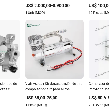
Rotativo Pequeño Móvil para
Neumática X
US$ 2.000,00-8.900,00
US$ 100,0
Neumáticos de Automóvil Distribuidor
Fábrica OEM
1 Unit (MOQ)
10 Piezas (
Wabco Nuev
icionado de
Viair Accuair Kit de suspensión de aire
Compresor de
ezas y
compresor de aire para autos
Chevrolet Sp
ota Corolla
US$ 65,00-75,00
US$ 80,6-
0-68032
1 Pieza (MOQ)
20 Piezas (
73 Kt447280-