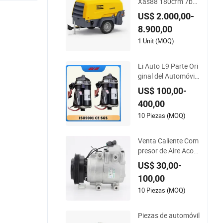
Xas88 180cfm 7bar
Kubota 33kw Comp
US$ 2.000,00-
resor de Aire Rotativ
8.900,00
o Pequeño Móvil pa
ra Neumáticos de A
1 Unit (MOQ)
utomóvil Distribuido
r
Li Auto L9 Parte Ori
ginal del Automóvil
Repuesto Compres
US$ 100,00-
or de Suspensión N
400,00
eumática X01-2915
0021 Desde Fábrica
10 Piezas (MOQ)
OEM Compresores
de Marca Wabco Nu
Venta Caliente Com
evos
presor de Aire Acon
dicionado para Hyu
US$ 30,00-
ndai Elantra, Piezas
100,00
de Refrigeración de
Vehículo, Compreso
10 Piezas (MOQ)
r de Aire Acondicion
ado para Automóvil
Piezas de automóvil
es