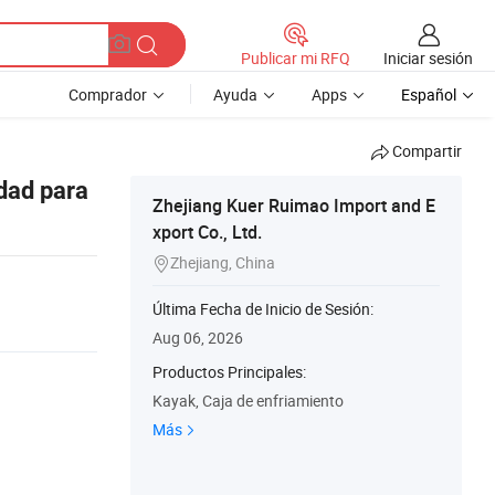
Iniciar sesión
Publicar mi RFQ
Comprador
Ayuda
Apps
Español
Compartir
idad para
Zhejiang Kuer Ruimao Import and E
xport Co., Ltd.
Zhejiang, China

Última Fecha de Inicio de Sesión:
Aug 06, 2026
Productos Principales:
Kayak, Caja de enfriamiento
Más