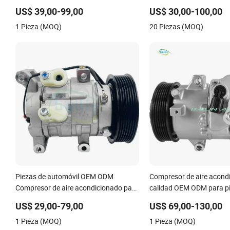
repuesto para vehículos, compresor de
Toyota
US$ 39,00-99,00
US$ 30,00-100,00
aire acondicionado para Changan,
1 Pieza (MOQ)
20 Piezas (MOQ)
Dfsk, JAC, Byd, Chery, Great Wall,
Maxus, Geely
Piezas de automóvil OEM ODM
Compresor de aire acond
Compresor de aire acondicionado para
calidad OEM ODM para pi
Toyota Hilux Vigo Kun4# Piezas de
accesorios de coches Toy
US$ 29,00-79,00
US$ 69,00-130,00
aire acondicionado de alta calidad a
Altis 88310-68031 8831
1 Pieza (MOQ)
1 Pieza (MOQ)
precio de fábrica Denso 10s11d
88310-02740 447260-33