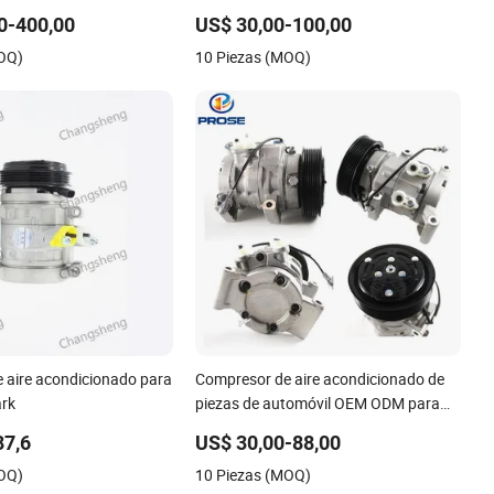
01-29150021 Desde
Piezas de Refrigeración de Vehículo,
0-400,00
US$ 30,00-100,00
 Compresores de Marca
Compresor de Aire Acondicionado
MOQ)
10 Piezas (MOQ)
os
para Automóviles
 aire acondicionado para
Compresor de aire acondicionado de
ark
piezas de automóvil OEM ODM para
Toyota 10s11d 447260-8020 447160-
87,6
US$ 30,00-88,00
1970
MOQ)
10 Piezas (MOQ)