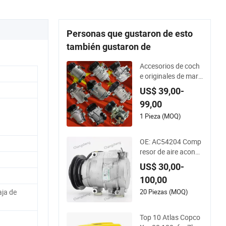
Personas que gustaron de esto
también gustaron de
Accesorios de coch
e originales de marc
a nueva OEM ODM,
US$ 39,00-
piezas de repuesto
99,00
para vehículos, com
presor de aire acon
1 Pieza (MOQ)
dicionado para Cha
ngan, Dfsk, JAC, By
OE: AC54204 Comp
d, Chery, Great Wall,
resor de aire acondi
Maxus, Geely
cionado automático
US$ 30,00-
para Toyota
100,00
20 Piezas (MOQ)
aja de
Top 10 Atlas Copco