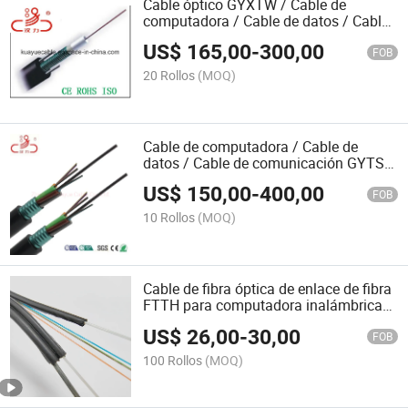
Cable óptico GYXTW / Cable de
computadora / Cable de datos / Cable
de comunicación / Conector / Cable de
US$
165,00
-
300,00
audio
FOB
20 Rollos
(MOQ)
Cable de computadora / Cable de
datos / Cable de comunicación GYTS
Cable óptico
US$
150,00
-
400,00
FOB
10 Rollos
(MOQ)
Cable de fibra óptica de enlace de fibra
FTTH para computadora inalámbrica
WiFi
US$
26,00
-
30,00
FOB
100 Rollos
(MOQ)