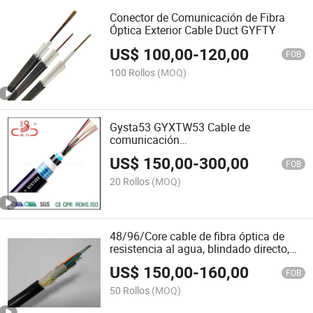
Conector de Comunicación de Fibra
Óptica Exterior Cable Duct GYFTY
US$
100,00
-
120,00
FOB
100 Rollos
(MOQ)
Gysta53 GYXTW53 Cable de
comunicación
óptica/Cable/Conector/Cable de fibra
US$
150,00
-
300,00
óptica
FOB
20 Rollos
(MOQ)
48/96/Core cable de fibra óptica de
resistencia al agua, blindado directo,
para exteriores
US$
150,00
-
160,00
FOB
50 Rollos
(MOQ)