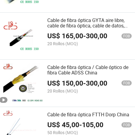
Cable de fibra óptica GYTA aire libre,
cable de fibra óptica, cable de datos,
cable de comunicación, cable de audio,
US$
165,00
-
300,00
conector
FOB
20 Rollos
(MOQ)
Cable de fibra óptica / Cable óptico de
fibra Cable ADSS China
US$
150,00
-
300,00
FOB
20 Rollos
(MOQ)
Cable de fibra óptica FTTH Dorp China
US$
45,00
-
105,00
FOB
50 Rollos
(MOQ)