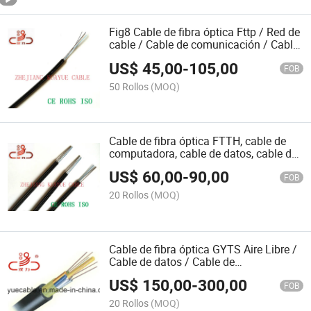
Fig8 Cable de fibra óptica Fttp / Red de
cable / Cable de comunicación / Cable
UTP / Cable de computadora
US$
45,00
-
105,00
FOB
50 Rollos
(MOQ)
Cable de fibra óptica FTTH, cable de
computadora, cable de datos, cable de
comunicación, conector, cable de audio
US$
60,00
-
90,00
FOB
20 Rollos
(MOQ)
Cable de fibra óptica GYTS Aire Libre /
Cable de datos / Cable de
comunicación / Conector / Cable de
US$
150,00
-
300,00
audio
FOB
20 Rollos
(MOQ)