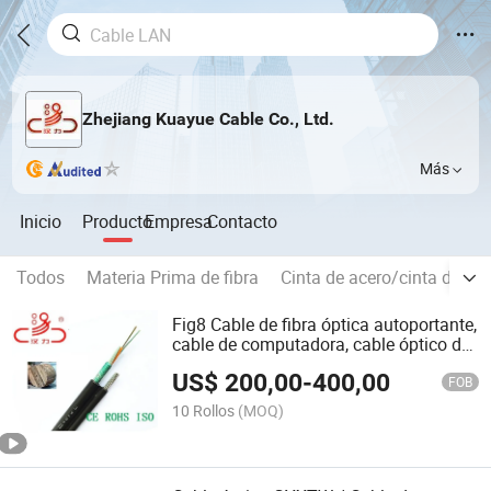
Zhejiang Kuayue Cable Co., Ltd.
Más
Inicio
Producto
Empresa
Contacto
Todos
Materia Prima de fibra
Cinta de acero/cinta de al
Fig8 Cable de fibra óptica autoportante,
cable de computadora, cable óptico de
fibra
US$
200,00
-
400,00
FOB
10 Rollos
(MOQ)