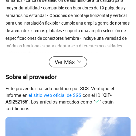
armarios • carcasa de aleación de aluminio de alta calidad para
mayor durabilidad • compatible con bastidores de 19 pulgadas y
armarios no estándar • Opciones de montaje horizontal y vertical
para una instalación flexible • cumple una amplia gama de normas
de arena de sistemas globales • soporta una amplia selección de
especificaciones de conectores hembra • incluye una variedad de
módulos funcionales para adaptarse a diferentes necesidades
• ofrece amplias opciones de personalización para
configuraciones personalizadas • Soluciones de alimentación de
Ver Más
montaje en bastidor rentables y fiables Aplicaciones • Data Center
Sobre el proveedor
• Sala de ordenadores • Sala de control • concentrador de
distribución • entorno de oficina Parámetros del producto Principal
Este proveedor ha sido auditado por SGS. Verifique el
Tipo de producto
Básico
informe en
el sitio web oficial de SGS
con el ID "
QIP-
Tipo de montaje
Instalación vertical
ASI252156
". Los artículos marcados como "
" están
Ocupación de rack
0U
certificados.
Tensión de trabajo
100-250VAC
Frecuencia de trabajo
50/60Hz
Potencia de carga máxima
8,0kW
Entrada