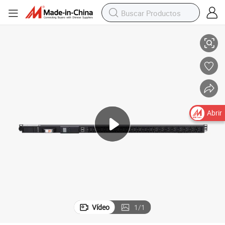
19 Salidas PDU de Rack
Unidad de Distribución de Energía de Monitoreo de Entrada con C13 y C
Abrir
Vídeo
1
/
1