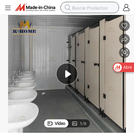
Abrir
Vídeo
1
/
6