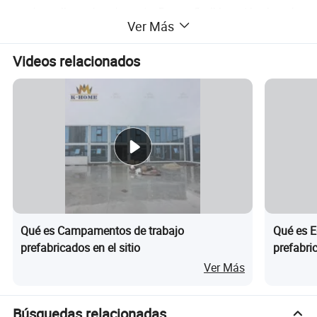
pueden apilar ordenadamente. Es muy flexible en términos de
Ver Más
la transformación funcional y es también muy conveniente
para listo para instalar.
Videos relacionados
Qué es Campamentos de trabajo
Qué es E
prefabricados en el sitio
prefabri
venta
Ver Más
Búsquedas relacionadas