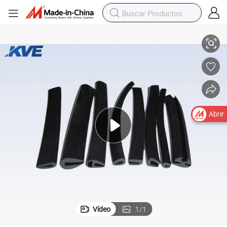
alidad
Perfil de Extrusión de Silicona Personalizada para Aplicaciones de Alta C
Abrir
Vídeo
1
/
1