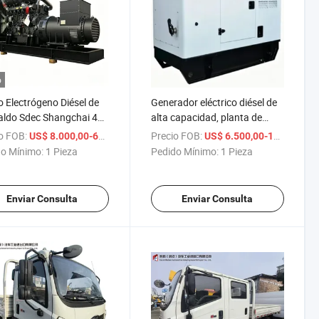
o
 Electrógeno Diésel de
Generador eléctrico diésel de
ldo Sdec Shangchai 40-
alta capacidad, planta de
w Opciones de
energía diésel, generación
o FOB:
/ Pieza
Precio FOB:
/
US$ 8.000,00-60.000,00
US$ 6.500,00-18.500,00
nedor Abierto Silencioso
eléctrica, generador diésel
o Mínimo:
1 Pieza
Pedido Mínimo:
1 Pieza
para el hogar
Enviar Consulta
Enviar Consulta