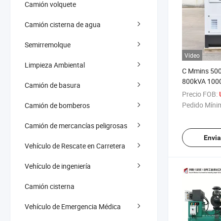
Camión volquete
Camión cisterna de agua
Semirremolque
Vídeo
Limpieza Ambiental
C Mmins 50
800kVA 100
Camión de basura
1500kVA Gen
Precio FOB:
Servicio Pes
Pedido Míni
Camión de bomberos
por Agua 50
Generador de
Camión de mercancías peligrosas
Trifásico co
Envia
Vehículo de Rescate en Carretera
Vehículo de ingeniería
Camión cisterna
Vehículo de Emergencia Médica