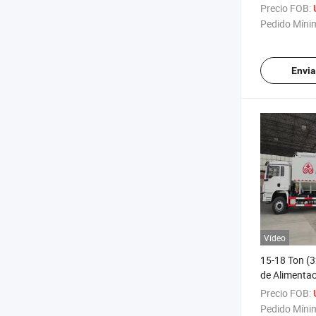
con batería 
Precio FOB:
Pedido Míni
Envia
Vídeo
15-18 Ton (
de Alimentac
Ocho Ruedas
Precio FOB:
Dimensiones
Pedido Míni