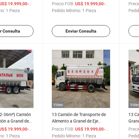
Blade
25 Capacidad de toneladas,
46m³ 
/ Pieza
Precio FOB:
/ Piez
Preci
US$ 19.999,00-29.000,00
US$ 19.999,00-59.000,00
8X4 Chasis, 350-400HP
Alta 
mo:
1 Pieza
Pedido Mínimo:
1 Pieza
Pedid
Motor
Moto
Perso
r Consulta
Enviar Consulta
Vídeo
Víde
32-36m³) Camión
13 Camión de Transporte de
13 Ca
ión a Granel de
Alimento a Granel de Eje
Grane
 Traseras con
Simple con 25m³ Capacidad –
Simpl
/ Pieza
Precio FOB:
/ Piez
Preci
US$ 19.999,00-59.000,00
US$ 19.999,00-59.000,00
 Personalizables
180-220HP Motor, Tamaño
Dimen
mo:
1 Pieza
Pedido Mínimo:
1 Pieza
Pedid