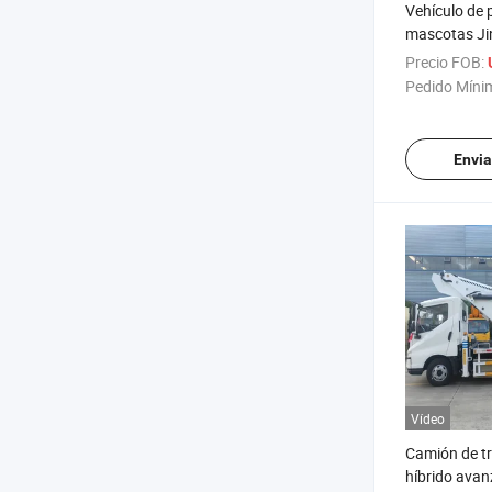
Vehículo de 
mascotas Jin
Lion para un
Precio FOB:
Pedido Míni
Envia
Vídeo
Camión de t
híbrido ava