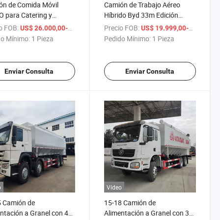
ón de Comida Móvil
Camión de Trabajo Aéreo
 para Catering y
Híbrido Byd 33m Edición
os al Aire Libre
(2025 con Tanque de
a
o FOB:
/ Pieza
Precio FOB:
US$ 26.000,00-36.000,00
US$ 19.999,00-29.000,00
Combustible 100L y Batería
o Mínimo:
1 Pieza
Pedido Mínimo:
1 Pieza
de Cuchilla 56kWh
Enviar Consulta
Enviar Consulta
o
Vídeo
5 Camión de
15-18 Camión de
ntación a Granel con 40-
Alimentación a Granel con 32-