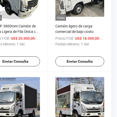
o
Vídeo
P 3800mm Camión de
Camión ligero de carga
 Ligera de Fila Única con
comercial de bajo costo
ncia entre Ejes
o FOB:
/ Set
Precio FOB:
US$ 20.000,00-30.000,00
US$ 18.000,00-28.000,00
o Mínimo:
1 Set
Pedido Mínimo:
1 Set
Enviar Consulta
Enviar Consulta