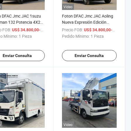
o
Vídeo
n DFAC Jmc JAC 1suzu
Foton DFAC Jmc JAC Aoling
man 132 Potencia 4X2
Nueva Expresión Edición
ehículo Publicitario
Juvenil 132 Caballos
o FOB:
/ Pieza
Precio FOB:
US$ 34.800,00-38.800,00
US$ 34.800,00-38.800,00
Publicitarios Vehículo
o Mínimo:
1 Pieza
Pedido Mínimo:
1 Pieza
Enviar Consulta
Enviar Consulta
o
Vídeo