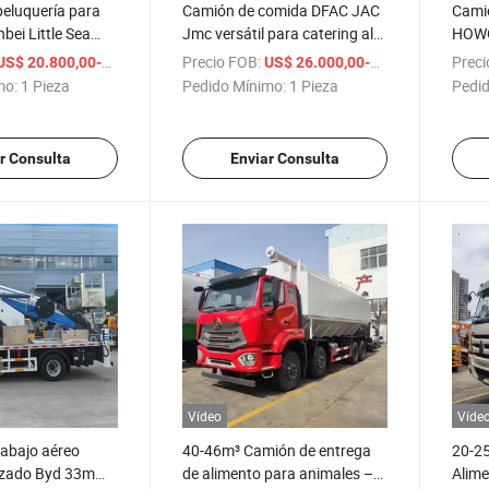
peluquería para
Camión de comida DFAC JAC
Cami
bei Little Sea
Jmc versátil para catering al
HOWO
 cuidado fácil
aire libre y festivales
Event
/ Pieza
Precio FOB:
/ Piez
Preci
US$ 20.800,00-23.800,00
US$ 26.000,00-36.000,00
mo:
1 Pieza
Pedido Mínimo:
1 Pieza
Pedid
r Consulta
Enviar Consulta
Vídeo
Víde
rabajo aéreo
40-46m³ Camión de entrega
20-2
nzado Byd 33m
de alimento para animales –
Alime