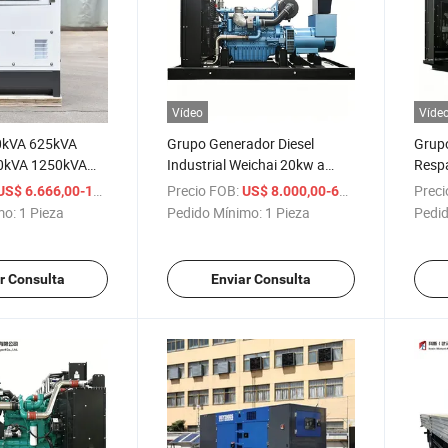
Vídeo
Víde
0kVA 625kVA
Grupo Generador Diesel
Grupo
0kVA 1250kVA
Industrial Weichai 20kw a
Respa
erador Diesel de
2000kw para Aplicaciones
800k
/ Pieza
Precio FOB:
/ Pieza
Preci
US$ 6.666,00-19.999,00
US$ 8.000,00-60.000,00
ado Refrigerado
Comerciales y Marinas
Conte
mo:
1 Pieza
Pedido Mínimo:
1 Pieza
Pedid
Hz 60Hz
 Electricidad
n S Tamford
r Consulta
Enviar Consulta