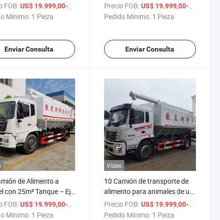
Tanque – 8X4 Chasis de
36m³ Tanque – Diseño 4-Axle
a
o FOB:
/ Pieza
Precio FOB:
US$ 19.999,00-59.000,00
US$ 19.999,00-59.000,00
Resistencia, 350-400HP
Trasero, 270-300HP Motor,
o Mínimo:
1 Pieza
Pedido Mínimo:
1 Pieza
r, Tamaño
Dimensiones Personalizables
nalizable
Enviar Consulta
Enviar Consulta
o
Vídeo
mión de Alimento a
10 Camión de transporte de
l con 25m³ Tanque – Eje
alimento para animales de un
e, 180-220HP,
solo eje de toneladas con
a
o FOB:
/ Pieza
Precio FOB:
US$ 19.999,00-59.000,00
US$ 19.999,00-59.000,00
siones Personalizables
20cbm tanque a granel
o Mínimo:
1 Pieza
Pedido Mínimo:
1 Pieza