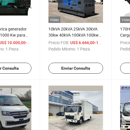
Vídeo
Víde
brica generador
10kVA 20kVA 25kVA 30kVA
170H
 -1000 Kw para
30kw 40kVA 100kVA 100kw
Carga
a, hospital, hotel,
150kw Generadores
Dista
/ Pieza
Precio FOB:
/ Pieza
Preci
US$ 10.000,00-30.000,00
US$ 6.666,00-19.999,00
rucción,
Eléctricos Portátiles Super
mo:
1 Pieza
Pedido Mínimo:
1 Pieza
Pedid
e energía de
Silenciosos de Motor Diesel
conjunto de
Eléctrico Ricardo Precios
espaldo
Chinos
r Consulta
Enviar Consulta