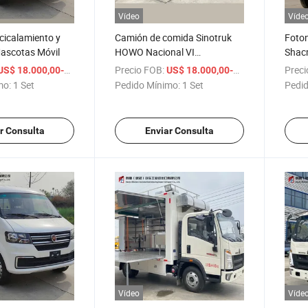
Vídeo
Víde
Acicalamiento y
Camión de comida Sinotruk
Foto
ascotas Móvil
HOWO Nacional VI
Shac
personalizable para
4X4 V
/ Set
Precio FOB:
/ Set
Preci
US$ 18.000,00-28.000,00
US$ 18.000,00-25.000,00
necesidades de catering
mo:
1 Set
Pedido Mínimo:
1 Set
Pedid
r Consulta
Enviar Consulta
Vídeo
Víde