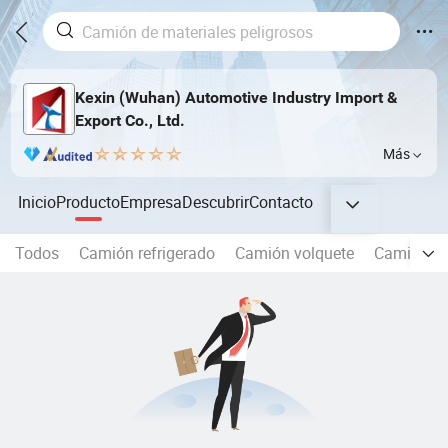
Kexin (Wuhan) Automotive Industry Import &
Export Co., Ltd.
Más
Inicio
Producto
Empresa
Descubrir
Contacto
Todos
Camión refrigerado
Camión volquete
Camión ci