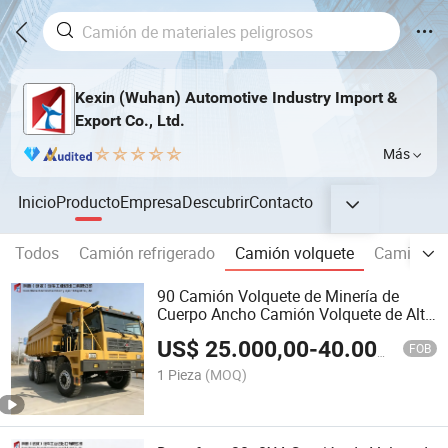
Kexin (Wuhan) Automotive Industry Import &
Export Co., Ltd.
Más
Inicio
Producto
Empresa
Descubrir
Contacto
Todos
Camión refrigerado
Camión volquete
Camión ci
90 Camión Volquete de Minería de
Cuerpo Ancho Camión Volquete de Alta
Resistencia 59 Tonelada de Carga Útil
US$
25.000,00
-
40.000,00
para Proyecto de Cantera y Minería
FOB
1 Pieza
(MOQ)