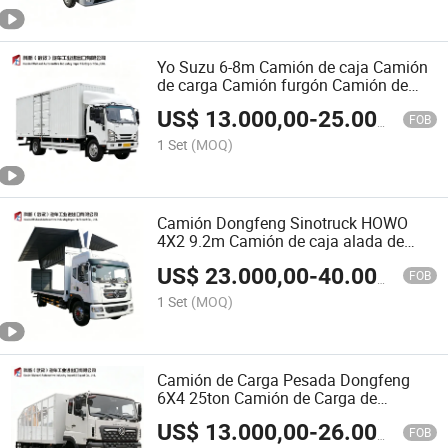
móvil
Yo Suzu 6-8m Camión de caja Camión
de carga Camión furgón Camión de
acero Camión de aluminio Camión de
US$
13.000,00
-
25.000,00
caja Camión de carga Camión de
FOB
logística para entrega de logística y
1 Set
(MOQ)
carga
Camión Dongfeng Sinotruck HOWO
4X2 9.2m Camión de caja alada de
apertura doble lateral Camión de carga
US$
23.000,00
-
40.000,00
para entrega exprés Camión de carga
FOB
de fácil carga Camión de carga con
1 Set
(MOQ)
elevación lateral Camión de carga
cerrado
Camión de Carga Pesada Dongfeng
6X4 25ton Camión de Carga de
Ladrillos con Caja de Carga de Malla
US$
13.000,00
-
26.000,00
Transporte de Materiales de
FOB