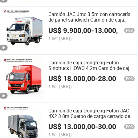
Camión JAC Jmc 3.5m con carrocería
de panel sándwich Camión de caja
cerrado Servicio de mensajería Camión
US$
9.900,00
-
13.000,00
personalizable Camión de entrega
FOB
exprés Camión de exhibición móvil
1 Set
(MOQ)
Camión de caja Dongfeng Foton
Sinotruck HOWO 4.2m Camión de caja
personalizable con gran capacidad de
US$
18.000,00
-
28.000,00
carga, furgón de caja para logística
FOB
urbana de carga seca
1 Set
(MOQ)
Camión de caja Dongfeng Foton JAC
4X2 3.8m Cuerpo de carga cerrado de
aluminio y acero Cuerpo de caja
US$
13.000,00
-
30.000,00
modificable para camión refrigerado
FOB
Camión de entrega de paquetes Taller
1 Set
(MOQ)