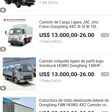
Construcción con 10ton Grúa Plegable
1 Set
(MOQ)
Camión de Carga Ligera JAC Jmc
Foton Dongfeng 4X2 3t 5t 8t 10t
Camión de Estacas Camión de Carga
US$
13.000,00
-
26.000,00
Abierta Camión Comercial de Estacas
FOB
para Ganado para Sitio de
1 Pieza
(MOQ)
Construcción Agrícola
Camión volquete ligero de perfil bajo
Sinotruck HOWO Dongfeng 140HP
convertible para furgón, caja y
US$
13.000,00
-
26.000,00
carrocería de cerca para el transporte
FOB
de materiales de construcción, mini
1 Pieza
(MOQ)
volquete en venta
Estructura de toldo deslizante lateral de
Dongfeng FAW HOWO 4X2 Camión con
cortinas laterales de lona