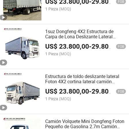
US$
23.800,00
-
29.800,00
semirremolque en el sudeste asiático,
FOB
África y Oriente Medio
1 Pieza
(MOQ)
1suz Dongfeng 4X2 Estructura de
Carpa de Lona Deslizante Lateral
Camión Cortinas Lateral
US$
23.800,00
-
29.800,00
Semirremolque en el Medio Sudeste
FOB
Asiático, África y Medio Oriente
1 Pieza
(MOQ)
Estructura de toldo deslizante lateral
Foton 4X2 cortina lateral camión
cortinero semirremolque en el sudeste
US$
23.800,00
-
29.800,00
asiático, África y Oriente Medio
FOB
1 Pieza
(MOQ)
Camión Volquete Mini Dongfeng Foton
Pequeño de Gasolina 2.7m Camión