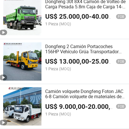
Dongfeng 30t 8X4 Camión de Volteo de
Carga Pesada 5.8m Caja de Carga 14-
Speed
US$
25.000,00
-
40.000,00
FOB
1 Pieza
(MOQ)
Dongfeng 2 Camión Portacoches
156HP Vehículo Grúa Transportador
Cabrestante Hidráulico Camión
US$
13.000,00
-
25.000,00
Transportador de Coches Camión de
FOB
Transporte de Automóviles Camión
1 Pieza
(MOQ)
Portacoches Camión Transportador de
Automóviles
Camión volquete Dongfeng Foton JAC
6-8 Camión volquete de materiales de
construcción 120HP Camión volquete
US$
9.000,00
-
20.000,00
tipo caja para transporte de
FOB
construcción y materiales Camión
1 Pieza
(MOQ)
volquete LHD/RHD para granja