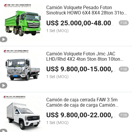
Camión Volquete Pesado Foton
Sinotruck HOWO 6X4 8X4 28ton 31ton
Camión de Tierra Camión de Trabajo
US$
25.000,00
-
48.000,00
en Sitio Camión Volquete de Alto
FOB
Rendimiento Camión de Excavación
1 Set
(MOQ)
Camión Volquete Foton Jmc JAC
LHD/Rhd 4X2 4ton 5ton 8ton 10ton
Camión Volquete Ligero Camión de
US$
9.800,00
-
15.000,00
Construcción Camión Volquete de
FOB
Minería Personalizable 3-8m Cuerpo de
1 Set
(MOQ)
Volquete Barato Camión Volquete
Camión de caja cerrada FAW 3.5m
Camión de caja de carga Camión
refrigerado Camión de furgón Camión
US$
9.800,00
-
22.000,00
de caja Camión de gasolina Transporte
FOB
de mercancías para entrega en tienda
1 Set
(MOQ)