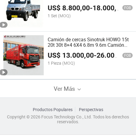
Dumper de Carga Ligera para
US$
8.800,00
-
18.000,00
Transporte de Verduras, Granos, Grava,
FOB
Piedra y Ladrillos en el Mercado de
1 Set
(MOQ)
Construcción Agrícola
Camión de cercas Sinotruk HOWO 15t
20t 30t 8×4 6X4 6.8m 9.6m Camión
semi pesado de carga, camión de
US$
13.000,00
-
26.000,00
carga abierta para transporte de larga
FOB
distancia, entrega de verduras y frutas,
1 Pieza
(MOQ)
camión con estacas removibles
Ver Más
Productos Populares
Perspectivas
Copyright © 2026 Focus Technology Co., Ltd. Todos los derechos
reservados.