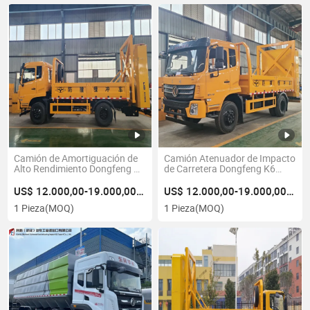
Separado BOD
Camión de Amortiguación de
Camión Atenuador de Impacto
Alto Rendimiento Dongfeng K6
de Carretera Dongfeng K6
para Operaciones de
Vehículo de Cojín de Choque
Seguridad Vial
para Seguridad en Trabajos
US$ 12.000,00-19.000,00/Pieza
US$ 12.000,00-19.000,00/Pieza
Viales
1 Pieza
(MOQ)
1 Pieza
(MOQ)