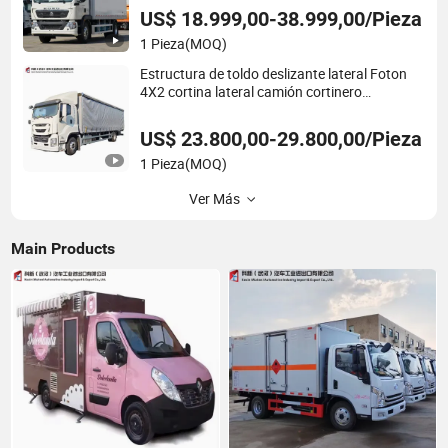
Refrigerador Congelador Camión Móvil de
US$ 18.999,00-38.999,00/Pieza
Comida
1 Pieza
(MOQ)
Estructura de toldo deslizante lateral Foton
4X2 cortina lateral camión cortinero
semirremolque en el sudeste asiático, África y
Oriente Medio
US$ 23.800,00-29.800,00/Pieza
1 Pieza
(MOQ)
Ver Más
Main Products