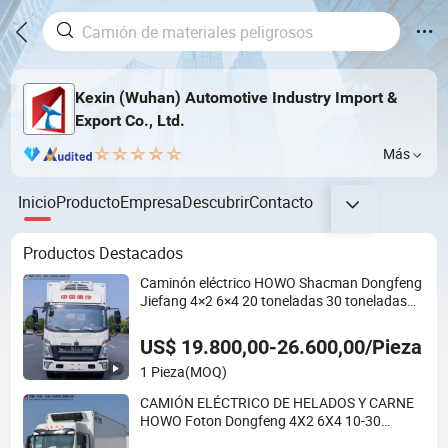
Kexin (Wuhan) Automotive Industry Import &
Export Co., Ltd.
Más
Inicio
Producto
Empresa
Descubrir
Contacto
Productos Destacados
Caminón eléctrico HOWO Shacman Dongfeng
Jiefang 4×2 6×4 20 toneladas 30 toneladas
camión de helados camión de comida furgón
refrigerado camión refrigerado camión
US$ 19.800,00-26.600,00/Pieza
congelador
1 Pieza
(MOQ)
CAMIÓN ELÉCTRICO DE HELADOS Y CARNE
HOWO Foton Dongfeng 4X2 6X4 10-30
Vehículo Refrigerado Furgón de Carga Mini