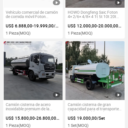
Vehículo comercial de camión
HOWO Dongfeng Saic Foton
de comida móvil Foton
4× 2/6× 4/8× 4 1t 5t 10t 20t
Dongfeng para catering,
Camión de caja de carga
bocadillos, café, bebidas y
eléctrica o diésel
US$ 6.888,00-19.999,00/Pieza
US$ 12.000,00-20.000,00/Pieza
negocio de comida rápida,
1 Pieza
(MOQ)
1 Pieza
(MOQ)
vehículo de catering callejero
para restaurante de café
Camión cisterna de acero
Camión cisterna de gran
inoxidable premium de la
capacidad para el transporte
marca Dongfeng en
de agua potable en áreas
condiciones nuevas 4×2
rurales. Camión de agua a la
US$ 15.800,00-26.800,00/Pieza
US$ 19.000,00/Set
150HP para el transporte de
venta en Arabia Saudita.
1 Pieza
(MOQ)
1 Set
(MOQ)
productos lácteos
Camión cisterna usado