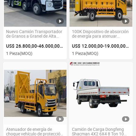
Nuevo Camión Transportador
100K Dispositivo de absorción
de Granos a Granel de Alta
de energía para atenuar
Eficiencia de la Marca
impactos traseros de
Dongfeng LHD RHD Camión
camiones, vehículo para la
US$ 26.800,00-46.000,00/Pieza
US$ 12.000,00-19.000,00/Pieza
de Alta Capacidad para
seguridad en la construcción
1 Pieza
(MOQ)
1 Pieza
(MOQ)
Entrega de Alimento Animal
de carreteras
Atenuador de energía de
Camión de Carga Dongfeng
choque vehículo de protección
Shacman 4X2 6X4 8 Ton 10