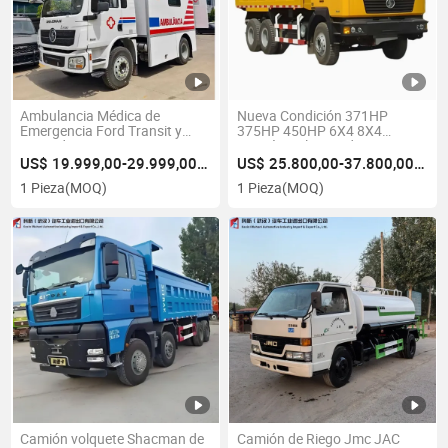
Ambulancia Médica de
Nueva Condición 371HP
Emergencia Ford Transit y
375HP 450HP 6X4 8X4
Mercedes Sprinter
Camión Volquete de Carga
Pesada en Venta
US$ 19.999,00-29.999,00/Pieza
US$ 25.800,00-37.800,00/Pieza
1 Pieza
(MOQ)
1 Pieza
(MOQ)
Camión volquete Shacman de
Camión de Riego Jmc JAC