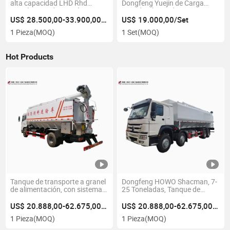
alta capacidad LHD Rhd
Dongfeng Yuejin de Carga
camión pesado camión
Pesada Chasis de Marca
volquete 6*4 30ton para
Lsuzu, Camión de Transporte
US$ 28.500,00-33.900,00/Pieza
US$ 19.000,00/Set
transporte eficiente
de Agua, Camión de
1 Pieza
(MOQ)
1 Set
(MOQ)
Transporte de Tanque de Agua
Truck2 Tons3 Tons4
Toneladas, Camión de Agua
Hot Products
Tanque de transporte a granel
Dongfeng HOWO Shacman, 7-
de alimentación, con sistema
25 Toneladas, Tanque de
hidráulico eléctrico de alto
Fodder a Granel de Alta
rendimiento personalizable,
Calidad para Uso Agrícola,
US$ 20.888,00-62.675,00/Pieza
US$ 20.888,00-62.675,00/Pieza
7/15/20/25 toneladas de
Material Superior de Acero al
1 Pieza
(MOQ)
1 Pieza
(MOQ)
tanque de forraje, con tanque
Carbono, Acero Inoxidable y
de forraje de cuerpo separable
Aleación de Aluminio, Tanque