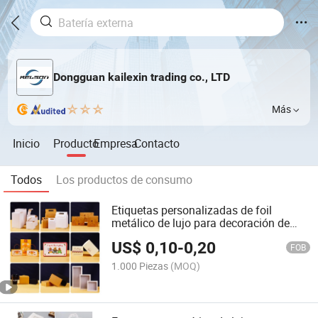
Dongguan kailexin trading co., LTD
Más
Inicio
Producto
Empresa
Contacto
Todos
Los productos de consumo
Etiquetas personalizadas de foil
metálico de lujo para decoración de
marcas de alta gama
US$
0,10
-
0,20
FOB
1.000 Piezas
(MOQ)