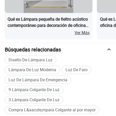
Qué es Lámpara pequeña de fieltro acústico
Qué es L
contemporáneo para decoración de oficina
oficina 
en casa y restaurante, accesorio de
de fieltr
Ver Más
iluminación con diseño de tela
iluminac
Búsquedas relacionadas
Diseño De Lámpara Luz
Lámpara De Luz Moderna
Luz De Faro
Descripción del producto
Luz De Lámpara De Emergencia
9 Lámpara Colgante De Luz
LA luz de fieltro PET está hecha de un 100%
3 Lámpara Colgante De Luz
de fieltro PET. Está hecho de botellas de
plástico recicladas, que es fácil de mantener y
Compra L&aacute;mpara Colgante al por mayor