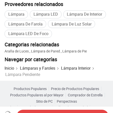
ser reciclado de nuevo, por lo que es una gran
Proveedores relacionados
opción sostenible. Este material también
Lámpara
Lámpara LED
Lámpara De Interior
tiene grandes características acústicas, ya
Lámpara De Farola
Lámpara De Luz Solar
que absorbe y amortigua el sonido. Todas
Lámpara LED De Foco
estas ventajas hacen que nuestra luz de
Categorias relacionadas
fieltro PET sea adecuada para cualquier
Araña de Luces
,
Lámpara de Pared
,
Lámpara de Pie
espacio, desde los pasillos del hotel hasta las
Navegar por categorías
salas de reuniones de la oficina. Con una
Inicio
Lámparas y Faroles
Lámpara Interior
Lámpara Pendiente
buena acústica, la experiencia y el bienestar
de todos se mejoran fácilmente.
Productos Populares
Precio de Productos Populares
Productos Populares al por Mayor
Comprador de Estrella
Sitio de PC
Perspectivas
Sobre
Acuerdo de Usuario
Política de Privacidad
Contacto