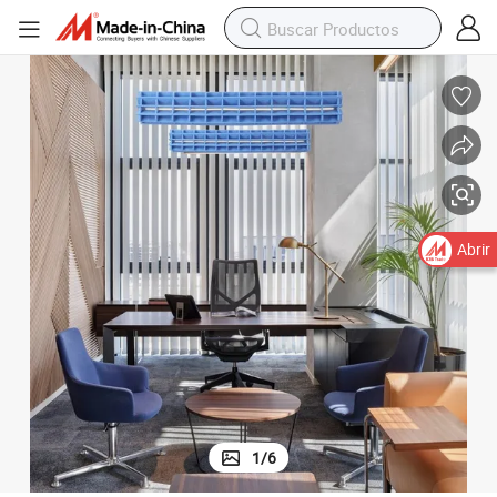
Abrir
1
/
6