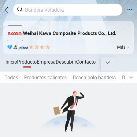
Weihai Kawa Composite Products Co., Ltd.
Más
Inicio
Producto
Empresa
Descubrir
Contacto
Todos
Productos calientes
Beach polo bandera
Bander