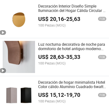
Decoración Interior Diseño Simple
Iluminación del Hogar Cálida Circular 3
Lámparas de Pared LED
US$
20,16
-
25,63
FOB
100 Piezas
(MOQ)
Luz nocturna decorativa de noche para
dormitorio de hotel antiguo moderno
12W lámparas de pared LED
US$
28,63
-
35,33
FOB
100 Piezas
(MOQ)
Decoración de hogar minimalista Hotel
Color cálido Alumínio Cuadrado 6watt
Iluminación de pared LED
US$
15,12
-
19,70
FOB
100 Piezas
(MOQ)