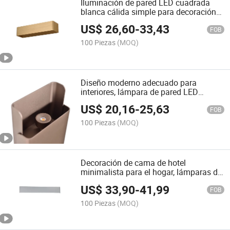
Iluminación de pared LED cuadrada
blanca cálida simple para decoración
en casa y hotel de trabajo prolongado
US$
26,60
-
33,43
en interiores 10
FOB
100 Piezas
(MOQ)
Diseño moderno adecuado para
interiores, lámpara de pared LED
cuadrada de color cálido para mesita
US$
20,16
-
25,63
de noche de hotel en casa 6W
FOB
100 Piezas
(MOQ)
Decoración de cama de hotel
minimalista para el hogar, lámparas de
pared LED cuadradas de aluminio
US$
33,90
-
41,99
blanco cálido 20W
FOB
100 Piezas
(MOQ)