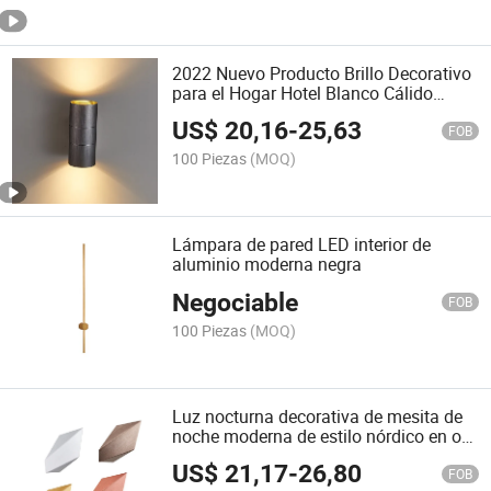
2022 Nuevo Producto Brillo Decorativo
para el Hogar Hotel Blanco Cálido
Cilindro 10W Luces de Pared LED
US$
20,16
-
25,63
FOB
100 Piezas
(MOQ)
Lámpara de pared LED interior de
aluminio moderna negra
Negociable
FOB
100 Piezas
(MOQ)
Luz nocturna decorativa de mesita de
noche moderna de estilo nórdico en oro
6.4 W luz de pared LED
US$
21,17
-
26,80
FOB