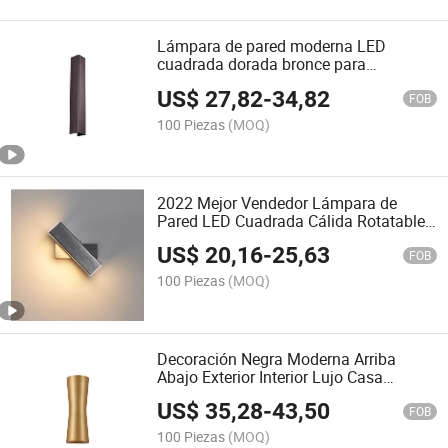
Lámpara de pared moderna LED
cuadrada dorada bronce para
dormitorio simple en el pasillo del hotel
US$
27,82
-
34,82
FOB
100 Piezas
(MOQ)
2022 Mejor Vendedor Lámpara de
Pared LED Cuadrada Cálida Rotatable
para Decoración Interior de Hotel 5W
US$
20,16
-
25,63
FOB
100 Piezas
(MOQ)
Decoración Negra Moderna Arriba
Abajo Exterior Interior Lujo Casa
Habitación 3watt Lámparas de Pared
US$
35,28
-
43,50
LED
FOB
100 Piezas
(MOQ)