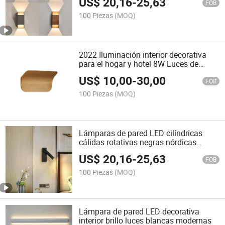
US$
20,16
-
25,63
FOB
100 Piezas
(MOQ)
2022 Iluminación interior decorativa
para el hogar y hotel 8W Luces de
pared LED
US$
10,00
-
30,00
FOB
100 Piezas
(MOQ)
Lámparas de pared LED cilíndricas
cálidas rotativas negras nórdicas
directas de fábrica para el hogar 3
US$
20,16
-
25,63
vatios
FOB
100 Piezas
(MOQ)
Lámpara de pared LED decorativa
interior brillo luces blancas modernas