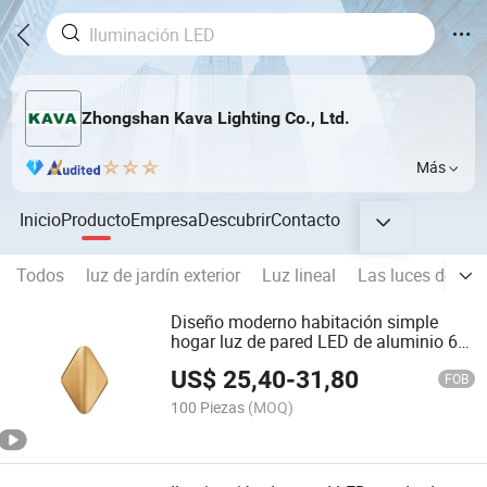
Zhongshan Kava Lighting Co., Ltd.
Más
Inicio
Producto
Empresa
Descubrir
Contacto
Todos
luz de jardín exterior
Luz lineal
Las luces de col
Diseño moderno habitación simple
hogar luz de pared LED de aluminio 6W
interior
US$
25,40
-
31,80
FOB
100 Piezas
(MOQ)