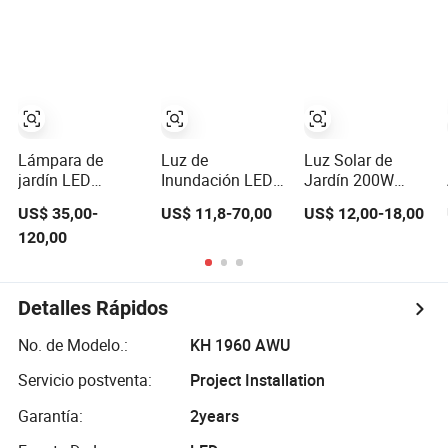
solar
Luz de Jardín
impermeable LED
LED Solar
para exteriores
Exterior
Lámpara de
Luz de
Luz Solar de
jardín LED
Inundación LED
Jardín 200W
exterior de
IP66 Ik08 Luz
300W 100W 50W
US$ 35,00-
US$ 11,8-70,00
US$ 12,00-18,00
aluminio nuevo
LED
Luz Solar LED
120,00
tipo victoriano
Antideslumbrante
para Jardín 3m
europeo 2m 3m
con Sensor 50W
4m 5m Altura
4m
100W 150W
para Luz Solar de
200W 300W
Jardín LED
Detalles Rápidos
400W Luz LED
Lámpara de
para Estadio
Poste Solar
No. de Modelo.:
KH 1960 AWU
Jardín
Recargable
Paisajismo
Servicio postventa:
Project Installation
Cancha de Tenis
Garantía:
2years
Patio