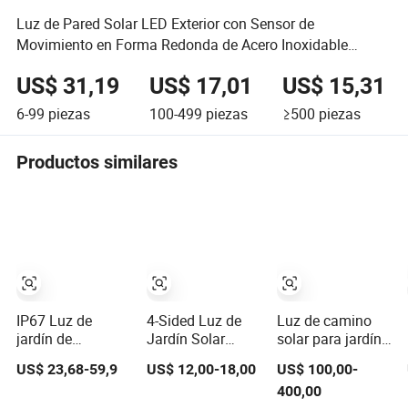
Luz de Pared Solar LED Exterior con Sensor de
Movimiento en Forma Redonda de Acero Inoxidable
Decorativa IP54 3
US$ 31,19
US$ 17,01
US$ 15,31
6-99
piezas
100-499
piezas
≥500
piezas
Productos similares
IP67 Luz de
4-Sided Luz de
Luz de camino
jardín de
Jardín Solar
solar para jardín
carretera solar
Integrada Vertical
con batería de
US$ 23,68-59,9
US$ 12,00-18,00
US$ 100,00-
integrada todo en
3m 4m Poste de
litio de alta
400,00
uno con panel
Luz Solar IP65
duración