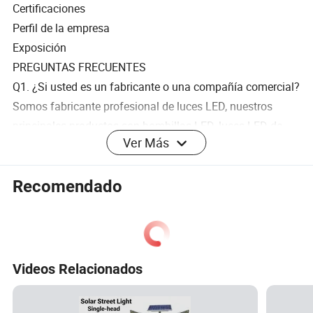
Certificaciones
Perfil de la empresa
Exposición
PREGUNTAS FRECUENTES
Q1. ¿Si usted es un fabricante o una compañía comercial?
Somos fabricante profesional de luces LED, nuestros
principales productos son bombillas LED, luces LED de
Ver Más
alimentos, luces LED de tira.
Q2. ¿tiene usted algún MOQ para las luces LED de la
Recomendado
bombilla?
No se requiere MOQ, se da la bienvenida a la orden de
muestra.
Videos Relacionados
Q3. ¿podemos tener nuestro LOGO en el cuerpo de la
lámpara y caja de regalo?