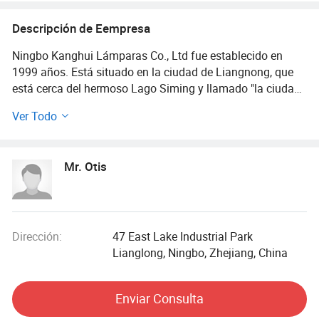
Descripción de Eempresa
Ningbo Kanghui Lámparas Co., Ltd fue establecido en
1999 años. Está situado en la ciudad de Liangnong, que
está cerca del hermoso Lago Siming y llamado "la ciudad
natal de China Lighting".
Ver Todo
Kanghui se especializa en la fabricación de lámparas de
pared de aluminio y acero inoxidable al aire libre, luz de
Mr. Otis
césped, luz solar. Actualmente, tenemos más de 500
modelos de luces y la capacidad de producción es de 2,5
millones de piezas por año. Los productos se exportan
principalmente a Europa, Sudamérica y Australia.
Dirección:
47 East Lake Industrial Park
La empresa cubre un área de 25000 metros cuadrados,
Lianglong, Ningbo, Zhejiang, China
área de construcción de 35000 metros cuadrados, más de
300 empleados, con una producción anual de 2 millones
Enviar Consulta
de juegos de lámparas de diversos tipos autodiseñados, el
producto actual más de 400 series, más de 1500