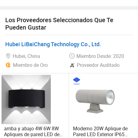
variedades.
Los Proveedores Seleccionados Que Te
Nuestra empresa ofrece una variedad de productos que
Pueden Gustar
pueden satisfacer sus múltiples demandas. Nos
adherimos a los principios de gestión de "calidad primero,
cliente primero y crédito basado" desde el establecimiento
Hubei LiBaiChang Technology Co., Ltd.
de la empresa y siempre hacemos lo mejor para satisfacer
Hubei, China
Miembro Desde: 2020
las necesidades potenciales de nuestros clientes. Nuestra
empresa está sinceramente dispuesta a cooperar con
Miembro de Oro
Proveedor Auditado
empresas de todo el mundo para hacer realidad una
situación de ganar-ganar desde la tendencia de la
globalización económica se ha desarrollado con fuerza
irresistible.
arriba y abajo 4W 6W 8W
Moderno 20W Aplique de
Apliques de pared LED de
Pared LED Exterior IP65