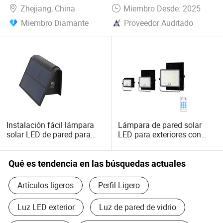
Zhejiang, China
Miembro Desde: 2025
Miembro Diamante
Proveedor Auditado
Instalación fácil lámpara
Lámpara de pared solar
solar LED de pared para
LED para exteriores con
uso exterior que ahorra
sensor de luz, de
energía
crepúsculo al amanecer,
umbral de luz diurna
Qué es tendencia en las búsquedas actuales
ajustable
Artículos ligeros
Perfil Ligero
Luz LED exterior
Luz de pared de vidrio