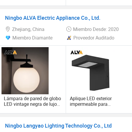
aluminio impermeables
Impermeable Iluminación
para exteriores
Arriba/Abajo Carcasa de
Aluminio Certificado
Ningbo ALVA Electric Appliance Co., Ltd.
CE/RoHS para Jardín Villa
Corredor
Zhejiang, China
Miembro Desde: 2020
Miembro Diamante
Proveedor Auditado
Lámpara de pared de globo
Aplique LED exterior
LED vintage negra de lujo
impermeable para
para exteriores modernos
decoración de jardín
Ningbo Langyao Lighting Technology Co., Ltd