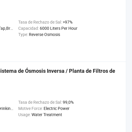
Tasa de Rechazo de Sal:
>97%
,River..
Capacidad:
6000 Liters Per Hour
Type:
Reverse Osmosis
Sistema de Ósmosis Inversa / Planta de Filtros de
Tasa de Rechazo de Sal:
99,0%
re Water
Motive Force:
Electric Power
Usage:
Water Treatment