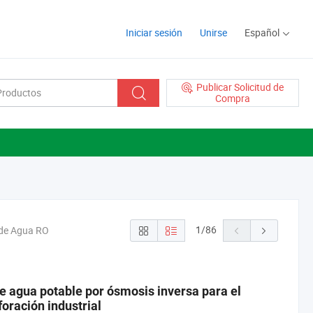
Iniciar sesión
Unirse
Español
Publicar Solicitud de
Compra
1
/
86
 de Agua RO
e agua potable por ósmosis inversa para el
oración industrial