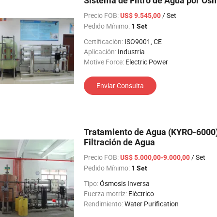
Sistema de Filtro de Agua por Ós
Precio FOB:
/ Set
US$ 9.545,00
Pedido Mínimo:
1 Set
Certificación:
ISO9001, CE
Aplicación:
Industria
Motive Force:
Electric Power
Enviar Consulta
Tratamiento de Agua (KYRO-6000) 
Filtración de Agua
Precio FOB:
/ Set
US$ 5.000,00-9.000,00
Pedido Mínimo:
1 Set
Tipo:
Ósmosis Inversa
Fuerza motriz:
Eléctrico
Rendimiento:
Water Purification