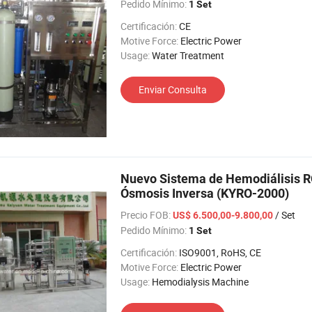
Pedido Mínimo:
1 Set
Certificación:
CE
Motive Force:
Electric Power
Usage:
Water Treatment
Enviar Consulta
Nuevo Sistema de Hemodiálisis R
Ósmosis Inversa (KYRO-2000)
Precio FOB:
/ Set
US$ 6.500,00-9.800,00
Pedido Mínimo:
1 Set
Certificación:
ISO9001, RoHS, CE
Motive Force:
Electric Power
Usage:
Hemodialysis Machine