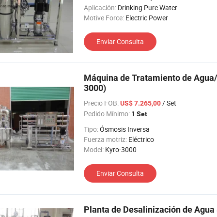
Aplicación:
Drinking Pure Water
Motive Force:
Electric Power
Enviar Consulta
Máquina de Tratamiento de Agua
3000)
Precio FOB:
/ Set
US$ 7.265,00
Pedido Mínimo:
1 Set
Tipo:
Ósmosis Inversa
Fuerza motriz:
Eléctrico
Model:
Kyro-3000
Enviar Consulta
Planta de Desalinización de Agua