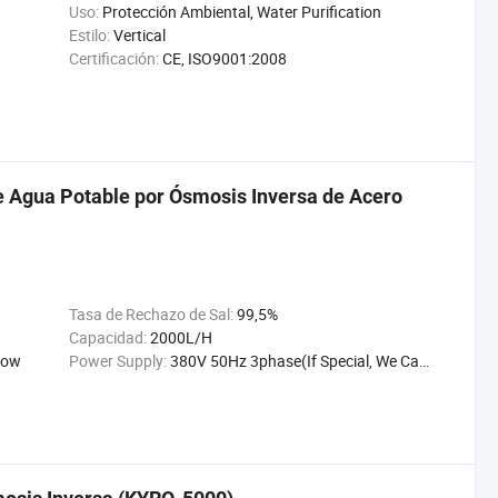
Uso:
Protección Ambiental, Water Purification
Estilo:
Vertical
Certificación:
CE, ISO9001:2008
e Agua Potable por Ósmosis Inversa de Acero
Tasa de Rechazo de Sal:
99,5%
Capacidad:
2000L/H
Dow
Power Supply:
380V 50Hz 3phase(If Special, We Can Customize)