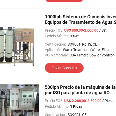
1000lph Sistema de Ósmosis Invers
Equipos de Tratamiento de Agua S
Tratamiento de Agua Potable RO
Precio FOB:
/ Set
US$ 800,00-2.000,00
Pedido Mínimo:
1 Set
Certificación:
ISO9001, RoHS, CE
Aplicación:
Water Treatment/Water Filter
RO Membrane:
USA Filmtec Dow or Vontron
Enviar Consulta
500lph Precio de la máquina de fa
por ISO para planta de agua RO
Precio FOB:
/ Pieza
US$ 2.200,00-2.600,00
Pedido Mínimo:
1 Pieza
Certificación:
ISO9001, CE