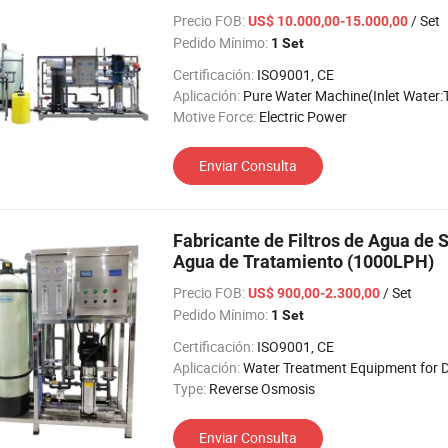
Precio FOB:
/ Set
US$ 10.000,00-15.000,00
Pedido Mínimo:
1 Set
Certificación:
ISO9001, CE
Aplicación:
Pure Water Machine(Inlet Water:Tap,Brohole
Motive Force:
Electric Power
Enviar Consulta
Fabricante de Filtros de Agua de 
Agua de Tratamiento (1000LPH)
Precio FOB:
/ Set
US$ 900,00-2.300,00
Pedido Mínimo:
1 Set
Certificación:
ISO9001, CE
Aplicación:
Water Treatment Equipment for Drinking Pu
Type:
Reverse Osmosis
Enviar Consulta