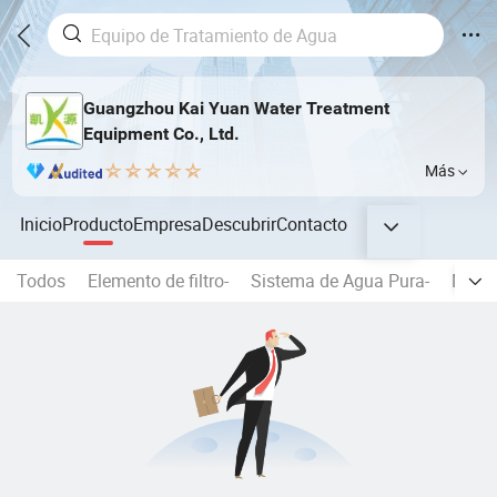
Guangzhou Kai Yuan Water Treatment
Equipment Co., Ltd.
Más
Inicio
Producto
Empresa
Descubrir
Contacto
Todos
Elemento de filtro-
Sistema de Agua Pura-
Máqui