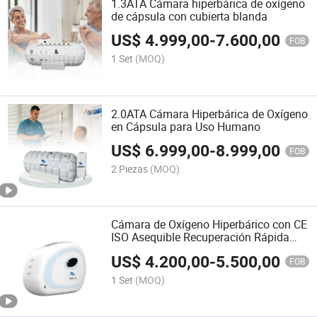
1.3ATA Cámara hiperbárica de oxígeno
de cápsula con cubierta blanda
US$
4.999,00
-
7.600,00
FOB
1 Set
(MOQ)
2.0ATA Cámara Hiperbárica de Oxígeno
en Cápsula para Uso Humano
US$
6.999,00
-
8.999,00
FOB
2 Piezas
(MOQ)
Cámara de Oxígeno Hiperbárico con CE
ISO Asequible Recuperación Rápida
Después del Ejercicio
US$
4.200,00
-
5.500,00
FOB
1 Set
(MOQ)