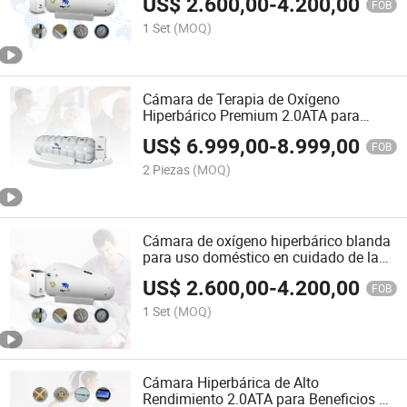
US$
2.600,00
-
4.200,00
FOB
1 Set
(MOQ)
Cámara de Terapia de Oxígeno
Hiperbárico Premium 2.0ATA para
Bienestar
US$
6.999,00
-
8.999,00
FOB
2 Piezas
(MOQ)
Cámara de oxígeno hiperbárico blanda
para uso doméstico en cuidado de la
salud
US$
2.600,00
-
4.200,00
FOB
1 Set
(MOQ)
Cámara Hiperbárica de Alto
Rendimiento 2.0ATA para Beneficios de