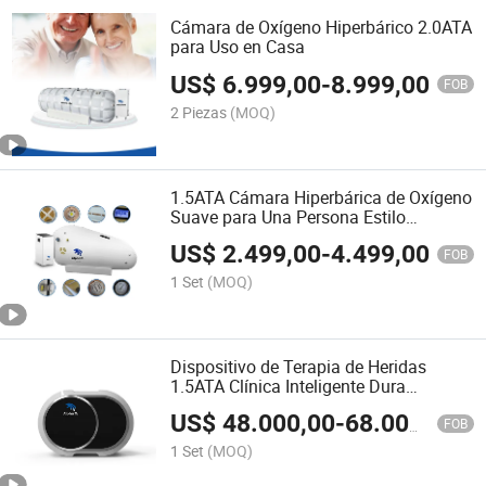
Cámara de Oxígeno Hiperbárico 2.0ATA
para Uso en Casa
US$
6.999,00
-
8.999,00
FOB
2 Piezas
(MOQ)
1.5ATA Cámara Hiperbárica de Oxígeno
Suave para Una Persona Estilo
Acostado Precio Mayorista Sin
US$
2.499,00
-
4.499,00
Intermediarios
FOB
1 Set
(MOQ)
Dispositivo de Terapia de Heridas
1.5ATA Clínica Inteligente Dura
Sentada Hbot Cámara de Oxígeno
US$
48.000,00
-
68.000,00
Hiperbárico
FOB
1 Set
(MOQ)