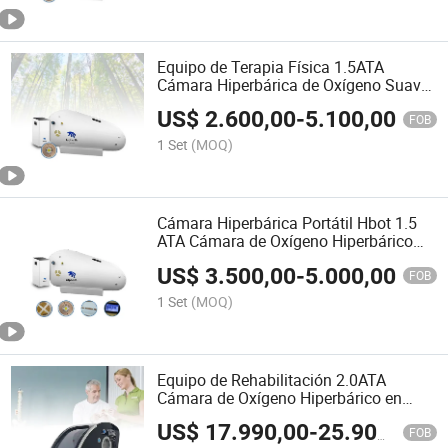
Equipo de Terapia Física 1.5ATA
Cámara Hiperbárica de Oxígeno Suave
Triangular para Uso en Casa
US$
2.600,00
-
5.100,00
FOB
1 Set
(MOQ)
Cámara Hiperbárica Portátil Hbot 1.5
ATA Cámara de Oxígeno Hiperbárico
para Cuidado de la Salud
US$
3.500,00
-
5.000,00
FOB
1 Set
(MOQ)
Equipo de Rehabilitación 2.0ATA
Cámara de Oxígeno Hiperbárico en
Forma de Triángulo de Concha Dura
US$
17.990,00
-
25.900,00
FOB