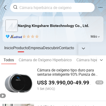
Nanjing Kingshare Biotechnology Co., Ltd.
Más
Inicio
Producto
Empresa
Descubrir
Contacto
Todos
Cámara de Oxígeno Hiperbárico
Cámara hiperbáric
Cámara de oxígeno tipo duro para
sentarse inteligente 93% Pureza de
oxígeno para uso doméstico de una
US$
39.990,00
-
49.999,00
persona
FOB
1 Set
(MOQ)