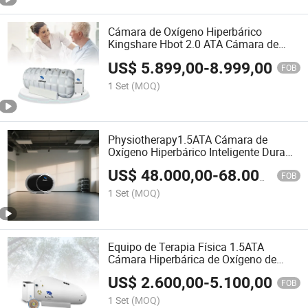
Cámara de Oxígeno Hiperbárico
Kingshare Hbot 2.0 ATA Cámara de
Sueño Hiperbárica Aumenta la
US$
5.899,00
-
8.999,00
Circulación
FOB
1 Set
(MOQ)
Physiotherapy1.5ATA Cámara de
Oxígeno Hiperbárico Inteligente Dura
para Terapia Hbot en Casa
US$
48.000,00
-
68.000,00
FOB
1 Set
(MOQ)
Equipo de Terapia Física 1.5ATA
Cámara Hiperbárica de Oxígeno de
Concha Suave
US$
2.600,00
-
5.100,00
FOB
1 Set
(MOQ)