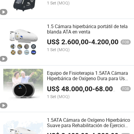
1 Set
(MOQ)
1.5 Cámara hiperbárica portátil de tela
blanda ATA en venta
US$
2.600,00
-
4.200,00
FOB
1 Set
(MOQ)
Equipo de Fisioterapia 1.5ATA Cámara
Hiperbárica de Oxígeno Dura para Uso
en Casa Smart Hbot para Bienestar
US$
48.000,00
-
68.000,00
FOB
1 Set
(MOQ)
1.5ATA Cámara de Oxígeno Hiperbárico
Suave para Rehabilitación de Ejercicio
para Uso Interior